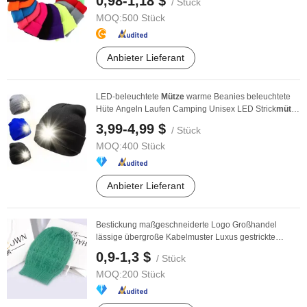
0,98-1,18 $
/ Stück
MOQ:
500 Stück
Anbieter Lieferant
LED-beleuchtete
Mütze
warme Beanies beleuchtete
Hüte Angeln Laufen Camping Unisex LED Strick
mütze
...
3,99-4,99 $
/ Stück
MOQ:
400 Stück
Anbieter Lieferant
Bestickung maßgeschneiderte Logo Großhandel
lässige übergroße Kabelmuster Luxus gestrickte
Mütze
0,9-1,3 $
/ Stück
MOQ:
200 Stück