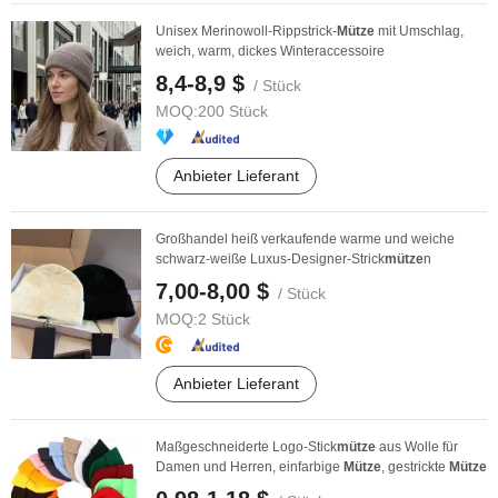
Unisex Merinowoll-Rippstrick-
Mütze
mit Umschlag,
weich, warm, dickes Winteraccessoire
8,4-8,9 $
/ Stück
MOQ:
200 Stück
Anbieter Lieferant
Großhandel heiß verkaufende warme und weiche
schwarz-weiße Luxus-Designer-Strick
mütze
n
7,00-8,00 $
/ Stück
MOQ:
2 Stück
Anbieter Lieferant
Maßgeschneiderte Logo-Stick
mütze
aus Wolle für
Damen und Herren, einfarbige
Mütze
, gestrickte
Mütze