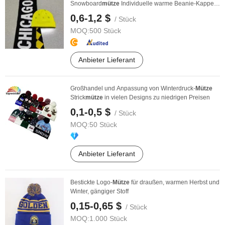
Snowboard
mütze
Individuelle warme Beanie-Kappe
Schal-Set
0,6-1,2 $
/ Stück
MOQ:
500 Stück
Anbieter Lieferant
Großhandel und Anpassung von Winterdruck-
Mütze
Strick
mütze
in vielen Designs zu niedrigen Preisen
0,1-0,5 $
/ Stück
MOQ:
50 Stück
Anbieter Lieferant
Bestickte Logo-
Mütze
für draußen, warmen Herbst und
Winter, gängiger Stoff
0,15-0,65 $
/ Stück
MOQ:
1.000 Stück