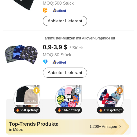
MOQ:
500 Stück
Anbieter Lieferant
Tarnmuster-
Mütze
n mit Allover-Graphic-Hut
0,9-3,9 $
/ Stück
MOQ:
30 Stück
Anbieter Lieferant
250 gefragt
164 gefragt
130 gefragt
Top-Trends Produkte
1.200+ Anfragen
in Mütze