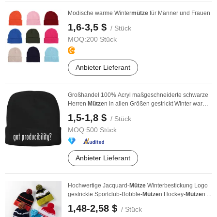
Modische warme Winter
mütze
für Männer und Frauen
1,6-3,5 $
/ Stück
MOQ:
200 Stück
Anbieter Lieferant
Großhandel 100% Acryl maßgeschneiderte schwarze
Herren
Mütze
n in allen Größen gestrickt Winter warm
...
1,5-1,8 $
/ Stück
MOQ:
500 Stück
Anbieter Lieferant
Hochwertige Jacquard-
Mütze
Winterbestickung Logo
gestrickte Sportclub-Bobble-
Mütze
n Hockey-
Mütze
n ...
1,48-2,58 $
/ Stück