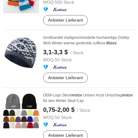
MOQ:
500 Stück
Anbieter Lieferant
Großhandel maßgeschneiderte hochwertige Dobby-
Woll-Winter warme gestrickte cuffless
Mütze
3,1-3,3 $
/ Stück
MOQ:
50 Stück
Anbieter Lieferant
OEM-Logo Strick
mütze
Unisex Acryl Umschlag
mütze
für den Winter Skull Cap
0,75-2,00 $
/ Stück
MOQ:
50 Stück
Anbieter Lieferant