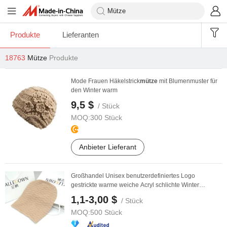
Produkte
Lieferanten
18763
Mütze
Produkte
Mode Frauen Häkelstrick
mütze
mit Blumenmuster für
den Winter warm
9,5 $
/ Stück
MOQ:
300 Stück
Anbieter Lieferant
Großhandel Unisex benutzerdefiniertes Logo
gestrickte warme weiche Acryl schlichte Winter
Slouchy ...
1,1-3,00 $
/ Stück
MOQ:
500 Stück