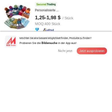
Personalisierte ...
1,25-1,98 $
/ Stück
MOQ:
400 Stück
Möchten Sie eine bessere Möglichkeit finden, Produkte zu finden?
Anbieter Lieferant
Probieren Sie die
in der App aus!
Bildersuche
Nicht jetzt
Jetzt ausprobieren
Stylische Acrylmütze mit personalisiertem Logo für
kaltes Wetter
0,85-1,99 $
/ Stück
MOQ:
50 Stück
Anbieter Lieferant
Marken offiziell lizenziertes Fabrikmode individuell