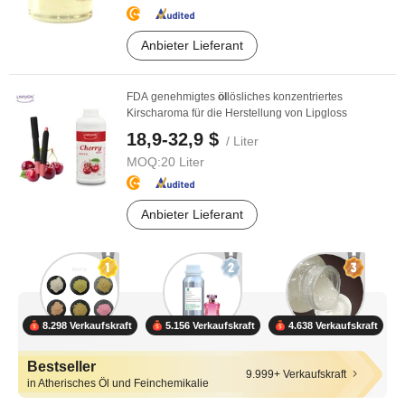
Anbieter Lieferant
FDA genehmigtes
öl
lösliches konzentriertes
Kirscharoma für die Herstellung von Lipgloss
18,9-32,9 $
/ Liter
MOQ:
20 Liter
Anbieter Lieferant
8.298 Verkaufskraft
5.156 Verkaufskraft
4.638 Verkaufskraft
Bestseller
9.999+ Verkaufskraft
in Atherisches Öl und Feinchemikalie