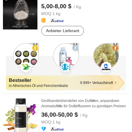
5,00-8,00 $
/ Kg
MOQ:
1 kg
Anbieter Lieferant
Bestseller
9.999+ Verkaufskraft
in Atherisches Öl und Feinchemikalie
Großhandelshersteller von Duft
öl
en, anpassbare
Aromaduft
öl
e für Duftdiffusoren zu günstigen Preisen
36,00-50,00 $
/ Kg
MOQ:
1 kg