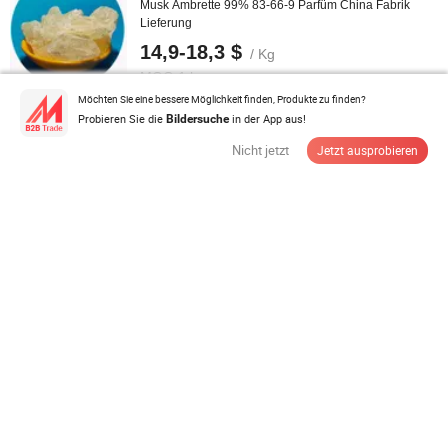
Musk Ambrette 99% 83-66-9 Parfüm China Fabrik
Lieferung
14,9-18,3 $
/ Kg
MOQ:
1 kg
Möchten Sie eine bessere Möglichkeit finden, Produkte zu finden?
Probieren Sie die
in der App aus!
Bildersuche
Anbieter Lieferant
Nicht jetzt
Jetzt ausprobieren
Stabile hochaktive kosmetische Peptide für
Faltenreduzierung und Straffung
39,00 $
/ Set
MOQ:
5 Sets
Anbieter Lieferant
GMP Quelle 99%Min Weißes Pulver Valsartan
Sacubitril Verwendung zur ...