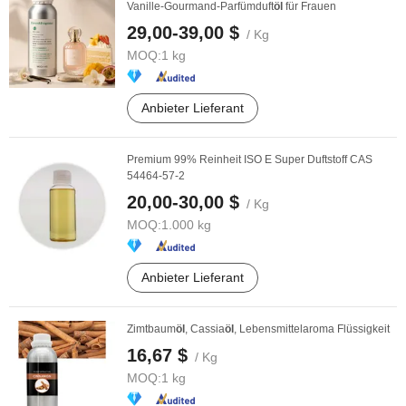
Vanille-Gourmand-Parfümduft
öl
für Frauen
29,00-39,00 $
/ Kg
MOQ:
1 kg
Anbieter Lieferant
Premium 99% Reinheit ISO E Super Duftstoff CAS
54464-57-2
20,00-30,00 $
/ Kg
MOQ:
1.000 kg
Anbieter Lieferant
Zimtbaum
öl
, Cassia
öl
, Lebensmittelaroma Flüssigkeit
16,67 $
/ Kg
MOQ:
1 kg