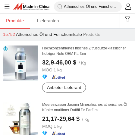
Produkte
Lieferanten
15752
Atherisches Öl und Feinchemikalie
Produkte
Hochkonzentriertes frisches Zitrusduft
öl
klassischer
holziger Note OEM Parfüm
32,9-46,00 $
/ Kg
MOQ:
1 kg
Anbieter Lieferant
Meereswasser Jasmin Mineralisches ätherisches Öl
Kühler maritimer Duft
öl
für Parfüm
21,17-29,64 $
/ Kg
MOQ:
1 kg