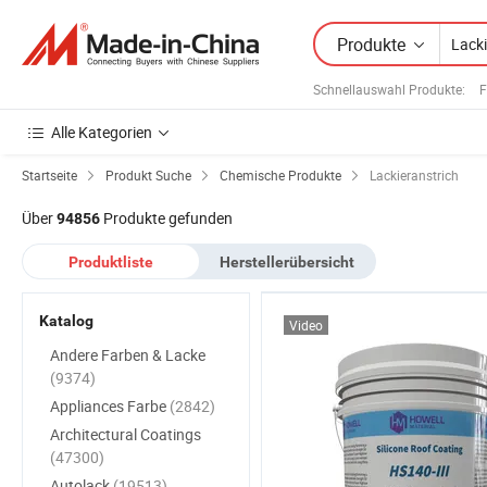
Produkte
Schnellauswahl Produkte
:
F
Alle Kategorien
Startseite
Produkt Suche
Chemische Produkte
Lackieranstrich
Über
Produkte gefunden
94856
Produktliste
Herstellerübersicht
Katalog
Video
Andere Farben & Lacke
(9374)
Appliances Farbe
(2842)
Architectural Coatings
(47300)
Autolack
(19513)