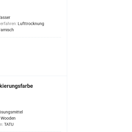
asser
erfahren:
Lufttrocknung
ramisch
kierungsfarbe
ösungsmittel
:
Wooden
n:
TATU