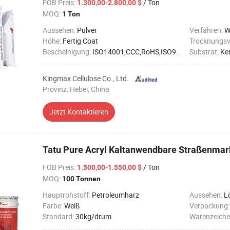
FOB Preis
:
/ Ton
1.300,00-2.800,00 $
MOQ:
1 Ton
Aussehen:
Pulver
Verfahren:
W
Höhe:
Fertig Coat
Trocknungsv
Bescheinigung:
ISO14001,CCC,RoHS,ISO9001
Substrat:
Ke
Kingmax Cellulose Co., Ltd.
Provinz: Hebei, China
Jetzt Kontaktieren
Tatu Pure Acryl Kaltanwendbare Straßenmar
FOB Preis
:
/ Ton
1.500,00-1.550,00 $
MOQ:
100 Tonnen
Hauptrohstoff:
Petroleumharz
Aussehen:
L
Farbe:
Weiß
Verpackung
Standard:
30kg/drum
Warenzeiche