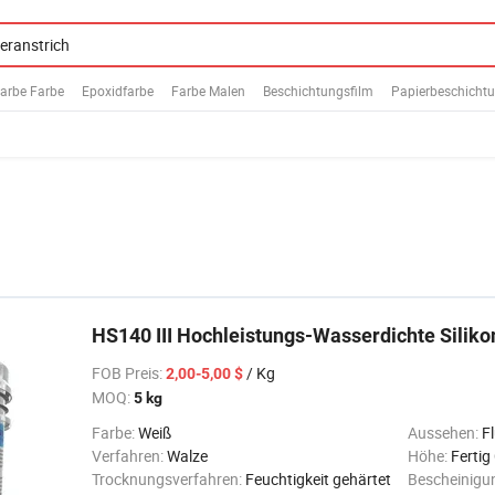
arbe Farbe
Epoxidfarbe
Farbe Malen
Beschichtungsfilm
Papierbeschicht
HS140 III Hochleistungs-Wasserdichte Silik
FOB Preis
:
/ Kg
2,00-5,00 $
MOQ:
5 kg
Farbe:
Weiß
Aussehen:
Fl
Verfahren:
Walze
Höhe:
Fertig
Trocknungsverfahren:
Feuchtigkeit gehärtet
Bescheinigu