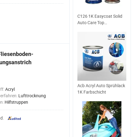
C126 1K Easycoat Solid
Auto Care Top
Basislackierfarbe für
Karosseriefüller Bessere
Farbhaftung Bequemer
für die Verarbeitung
Fliesenboden-
ungsanstrich
Acb Acryl Auto Sprühlack
ff:
Acryl
1K Farbschicht
erfahren:
Lufttrocknung
n:
Hilfstruppen
td.