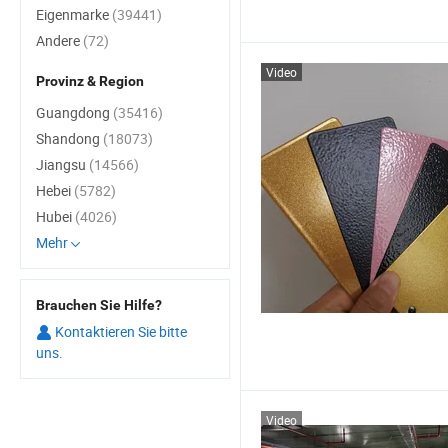
Eigenmarke
(39441)
Andere
(72)
Video
Provinz & Region
Guangdong
(35416)
Shandong
(18073)
Jiangsu
(14566)
Hebei
(5782)
Hubei
(4026)
Mehr
Brauchen Sie Hilfe?
Kontaktieren Sie bitte
uns.
Video