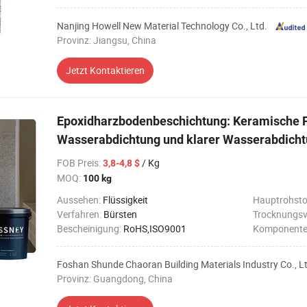
Nanjing Howell New Material Technology Co., Ltd.
Provinz: Jiangsu, China
Jetzt Kontaktieren
Epoxidharzbodenbeschichtung: Keramische 
Wasserabdichtung und klarer Wasserabdicht
FOB Preis
:
/ Kg
3,8-4,8 $
MOQ:
100 kg
Aussehen:
Flüssigkeit
Hauptrohsto
Verfahren:
Bürsten
Trocknungsv
Bescheinigung:
RoHS,ISO9001
Komponente
Foshan Shunde Chaoran Building Materials Industry Co., L
Provinz: Guangdong, China