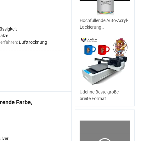
Hochfüllende Auto-Acryl-
Lackierung
üssigkeit
Hochleistungs-Klarlack
alze
erfahren:
Lufttrocknung
Udefine Beste große
breite Format
erende Farbe,
Flachbettmaschine A3
LED UV Lampendrucker 4
Kopf mit Vanish für Auto-
Wrap-Fotos
ulver