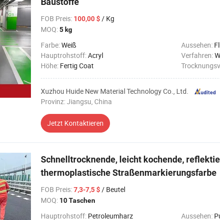
Baustoffe
FOB Preis
:
/ Kg
100,00 $
MOQ:
5 kg
Farbe:
Weiß
Aussehen:
Fl
Hauptrohstoff:
Acryl
Verfahren:
W
Höhe:
Fertig Coat
Trocknungsv
Xuzhou Huide New Material Technology Co., Ltd.
Provinz: Jiangsu, China
Jetzt Kontaktieren
Schnelltrocknende, leicht kochende, reflekti
thermoplastische Straßenmarkierungsfarbe
FOB Preis
:
/ Beutel
7,3-7,5 $
MOQ:
10 Taschen
Hauptrohstoff:
Petroleumharz
Aussehen:
P