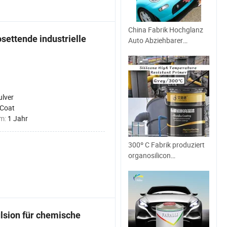
China Fabrik Hochglanz
settende industrielle
Auto Abziehbarer
Automobillack Klarlack
2K Klarlack /
Spiegeleffekt Klarlack
ulver
 Coat
um:
1 Jahr
300º C Fabrik produziert
organosilicon
hitzebeständigen
Lackprimer
chemikalienbeständig
grau
sion für chemische