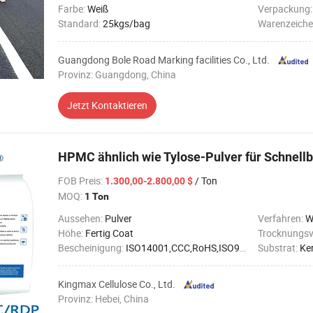
Farbe:
Weiß
Verpackung
Standard:
25kgs/bag
Warenzeiche
Guangdong Bole Road Marking facilities Co., Ltd.
Provinz: Guangdong, China
Jetzt Kontaktieren
HPMC ähnlich wie Tylose-Pulver für Schnellb
FOB Preis
:
/ Ton
1.300,00-2.800,00 $
MOQ:
1 Ton
Aussehen:
Pulver
Verfahren:
W
Höhe:
Fertig Coat
Trocknungsv
Bescheinigung:
ISO14001,CCC,RoHS,ISO9001
Substrat:
Ke
Kingmax Cellulose Co., Ltd.
Provinz: Hebei, China