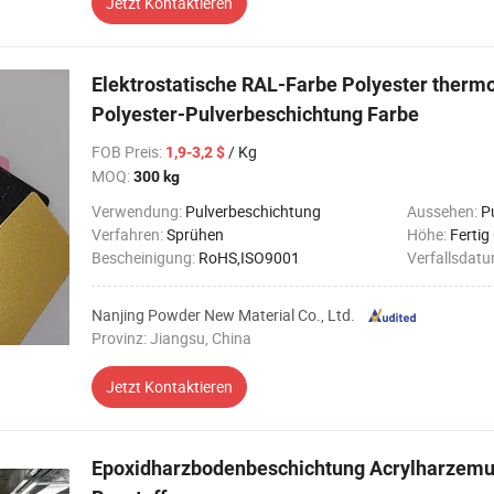
Jetzt Kontaktieren
Elektrostatische RAL-Farbe Polyester thermo
Polyester-Pulverbeschichtung Farbe
FOB Preis
:
/ Kg
1,9-3,2 $
MOQ:
300 kg
Verwendung:
Pulverbeschichtung
Aussehen:
P
Verfahren:
Sprühen
Höhe:
Fertig
Bescheinigung:
RoHS,ISO9001
Verfallsdat
Nanjing Powder New Material Co., Ltd.
Provinz: Jiangsu, China
Jetzt Kontaktieren
Epoxidharzbodenbeschichtung Acrylharzemul