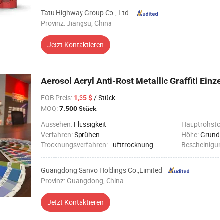
Tatu Highway Group Co., Ltd.
Provinz: Jiangsu, China
Jetzt Kontaktieren
Aerosol Acryl Anti-Rost Metallic Graffiti Ein
FOB Preis
:
/ Stück
1,35 $
MOQ:
7.500 Stück
Aussehen:
Flüssigkeit
Hauptrohsto
Verfahren:
Sprühen
Höhe:
Grund
Trocknungsverfahren:
Lufttrocknung
Bescheinigu
Guangdong Sanvo Holdings Co.,Limited
Provinz: Guangdong, China
Jetzt Kontaktieren