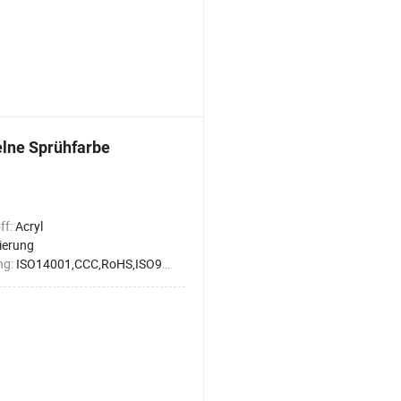
zelne Sprühfarbe
ff:
Acryl
ierung
ng:
ISO14001,CCC,RoHS,ISO9001