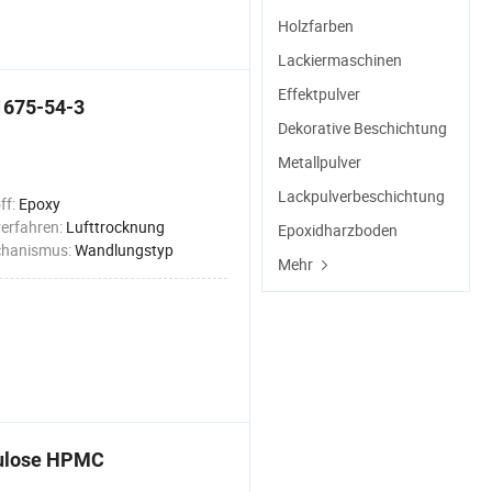
Holzfarben
Lackiermaschinen
Effektpulver
1675-54-3
Dekorative Beschichtung
Metallpulver
Lackpulverbeschichtung
ff:
Epoxy
erfahren:
Lufttrocknung
Epoxidharzboden
chanismus:
Wandlungstyp
Mehr
lulose HPMC