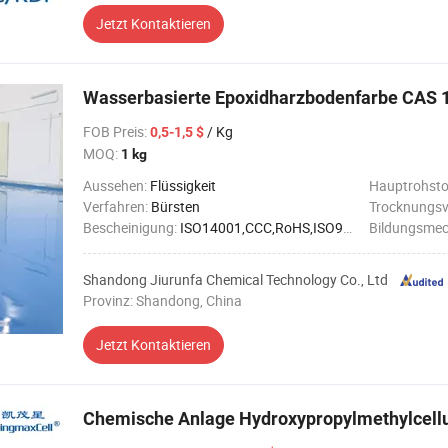
Jetzt Kontaktieren
Wasserbasierte Epoxidharzbodenfarbe CAS 
FOB Preis
:
/ Kg
0,5-1,5 $
MOQ:
1 kg
Aussehen:
Flüssigkeit
Hauptrohsto
Verfahren:
Bürsten
Trocknungsv
Bescheinigung:
ISO14001,CCC,RoHS,ISO9001
Bildungsme
Shandong Jiurunfa Chemical Technology Co., Ltd
Provinz: Shandong, China
Jetzt Kontaktieren
Chemische Anlage Hydroxypropylmethylcel