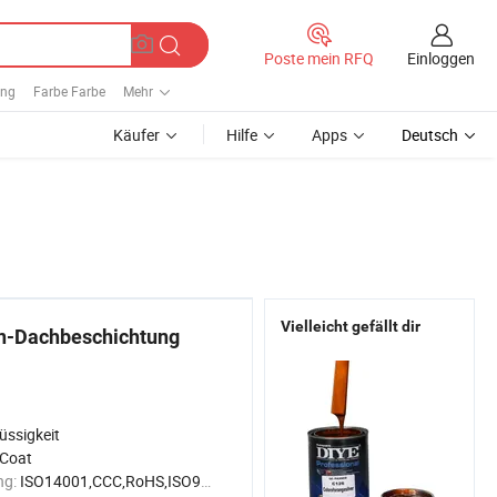
Einloggen
Poste mein RFQ
ung
Farbe Farbe
Mehr
Käufer
Hilfe
Apps
Deutsch
Vielleicht gefällt dir
on-Dachbeschichtung
üssigkeit
 Coat
ng:
ISO14001,CCC,RoHS,ISO9001