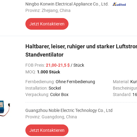
Ningbo Konwin Electrical Appliance Co., Ltd.
Provinz: Zhejiang, China
Jetzt Kontaktieren
Haltbarer, leiser, ruhiger und starker Luftst
Standventilator
FOB Preis
:
/ Stück
21,00-21,5 $
MOQ:
1.000 Stück
Fernbedienung:
Ohne Fernbedienung
Material:
Kun
Installation:
Sockel
Bescheinigu
Verpackung:
Color Box
Standard:
16
Guangzhou Noble Electric Technology Co., Ltd
Provinz: Guangdong, China
Jetzt Kontaktieren