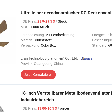
Ultra leiser aerodynamischer DC Deckenventi
FOB Preis
:
/ Stück
28,9-29,5 $
MOQ:
1.000 Stück
Fernbedienung:
Mit Fernbedienung
Energiequell
Material:
Kunststoff
Bescheinigu
Verpackung:
Color Box
Standard:
6
Efan Technology(Jiangmen) Co., Ltd.
Provinz: Guangdong, China
Jetzt Kontaktieren
18-Inch Verstellbarer Metallbodenventilator
Industriebereich
FOB Preis
:
/ pieces
13,00-16,5 $