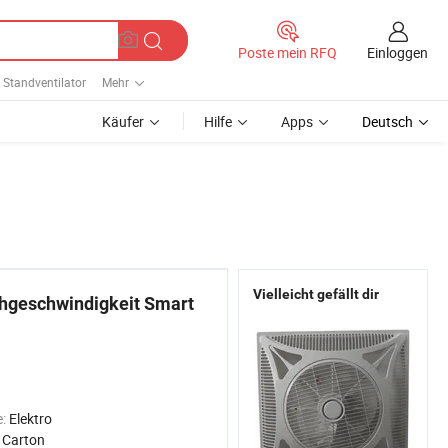
Einloggen
Poste mein RFQ
Standventilator
Mehr
Käufer
Hilfe
Apps
Deutsch
Vielleicht gefällt dir
chgeschwindigkeit Smart
e:
Elektro
:
Carton