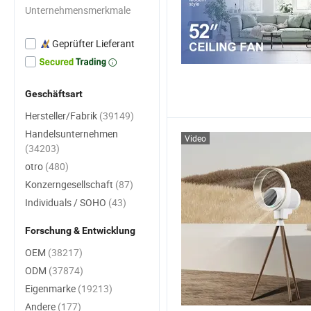
Unternehmensmerkmale
Geprüfter Lieferant
Geschäftsart
Hersteller/Fabrik
(39149)
Handelsunternehmen
Video
(34203)
otro
(480)
Konzerngesellschaft
(87)
Individuals / SOHO
(43)
Forschung & Entwicklung
OEM
(38217)
ODM
(37874)
Eigenmarke
(19213)
Andere
(177)