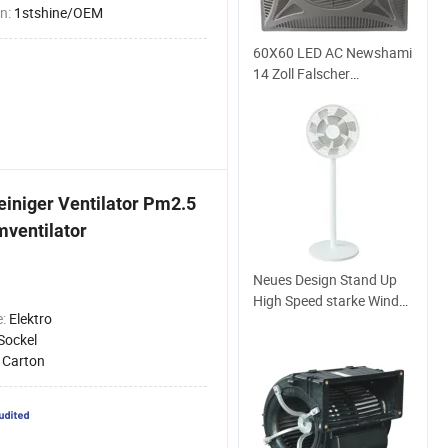
n:
1stshine/OEM
60X60 LED AC Newshami
14 Zoll Falscher
Elektrischer
Deckenventilator mit
Fernbedienung
einiger Ventilator Pm2.5
mventilator
Neues Design Stand Up
High Speed starke Wind
e:
Elektro
Haushaltsgeräte 12inch-
Sockel
Boden-Ventilator
:
Carton