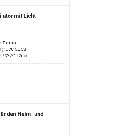
lator mit Licht
e:
Elektro
ng:
CCC,CE,CB
90*332*122mm
 für den Heim- und