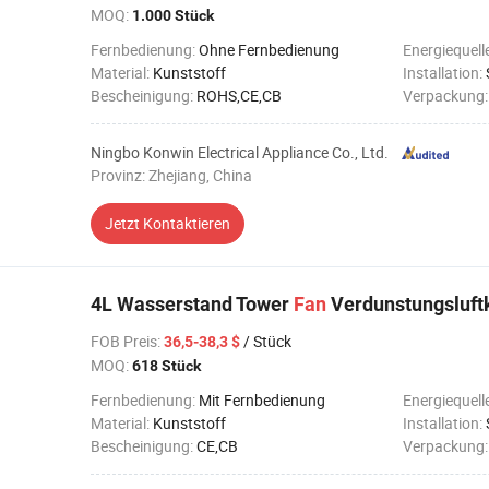
MOQ:
1.000 Stück
Fernbedienung:
Ohne Fernbedienung
Energiequell
Material:
Kunststoff
Installation:
Bescheinigung:
ROHS,CE,CB
Verpackung
Ningbo Konwin Electrical Appliance Co., Ltd.
Provinz: Zhejiang, China
Jetzt Kontaktieren
4L Wasserstand Tower
Fan
Verdunstungsluftk
FOB Preis
:
/ Stück
36,5-38,3 $
MOQ:
618 Stück
Fernbedienung:
Mit Fernbedienung
Energiequell
Material:
Kunststoff
Installation:
Bescheinigung:
CE,CB
Verpackung