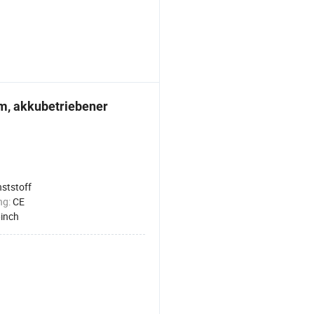
rom, akkubetriebener
ststoff
ng:
CE
inch