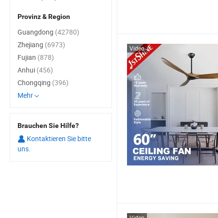
Provinz & Region
Guangdong
(42780)
Zhejiang
(6973)
Video
Fujian
(878)
Anhui
(456)
Chongqing
(396)
Mehr
Brauchen Sie Hilfe?
Kontaktieren Sie bitte
uns.
Video