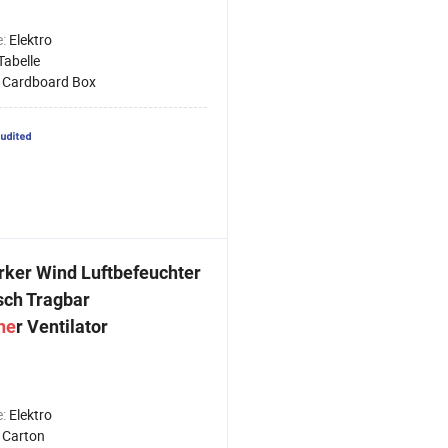
e:
Elektro
Tabelle
:
Cardboard Box
rker Wind Luftbefeuchter
sch Tragbar
he
r Ventilator
e:
Elektro
:
Carton