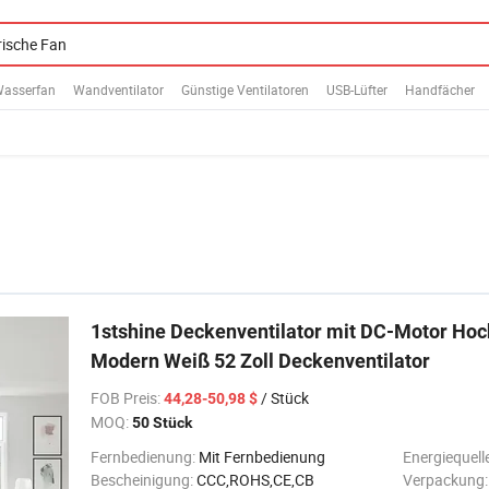
asserfan
Wandventilator
Günstige Ventilatoren
USB-Lüfter
Handfächer
1stshine Deckenventilator mit DC-Motor Ho
Modern Weiß 52 Zoll Deckenventilator
FOB Preis
:
/ Stück
44,28-50,98 $
MOQ:
50 Stück
Fernbedienung:
Mit Fernbedienung
Energiequell
Bescheinigung:
CCC,ROHS,CE,CB
Verpackung