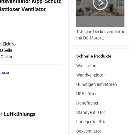
ionsventilator Kipp-Schutz
lattloser Ventilator
1stshine Deckenventilator
mit DC-Motor
e:
Elektro
Hochgeschwindigkeit
Tabelle
Smart Modern Weiß 52
:
Carton
Schnelle Produkte
Zoll Deckenventilator
Wasserfan
Wandventilator
Günstige Ventilatoren
USB-Lüfter
Handfächer
Standventilator
or Luftkühlungs
Ladegerät Lüfter
Boxventilator