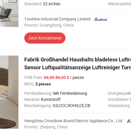
Standard:
52 inches
Warenzeiche
1stshine Industrial Company Limited
Provinz: Guangdong, China
Jetzt Kontaktieren
Fabrik Großhandel Haushalts bladeless Luftr
Sensor Luftqualitätsanzeige Luftreiniger Tur
FOB Preis
:
/ pieces
84,00-86,00 $
MOQ:
2 pieces
Fernbedienung:
Mit Fernbedienung
Energiequell
Material:
Kunststoff
Installation:
Bescheinigung:
GS,CCC,ROHS,CE,CB
Verpackung
Hangzhou Crossbow Brand Electric Appliance Co., Ltd.
Provinz: Zhejiang, China