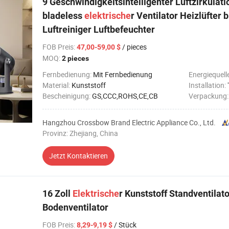
9 Geschwindigkeitsintelligenter Luftzirkulat
bladeless
elektrische
r Ventilator Heizlüfter b
Luftreiniger Luftbefeuchter
FOB Preis
:
/ pieces
47,00-59,00 $
MOQ:
2 pieces
Fernbedienung:
Mit Fernbedienung
Energiequell
Material:
Kunststoff
Installation:
Bescheinigung:
GS,CCC,ROHS,CE,CB
Verpackung
Hangzhou Crossbow Brand Electric Appliance Co., Ltd.
Provinz: Zhejiang, China
Jetzt Kontaktieren
16 Zoll
Elektrische
r Kunststoff Standventilat
Bodenventilator
FOB Preis
:
/ Stück
8,29-9,19 $