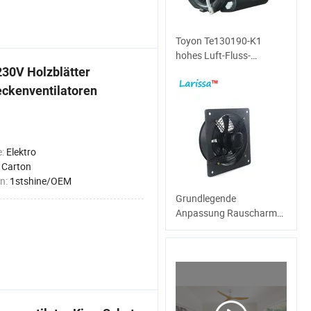
Toyon Te130190-K1
hohes Luft-Fluss-
gebogenes Ventilator-
230V Holzblätter
Antreiber-
ckenventilatoren
Vorwärtsgebläse für die
Luft, die Gerät Ahu
Ventilations-Ventilator-
zentrifugaler Ventilator-
e:
Elektro
elektrischen Ventilator
:
Carton
handhabt
n:
1stshine/OEM
Grundlegende
Anpassung Rauscharme
Quadratische, An Der
Wand Montierte Axiale
Belüftung Lüfter