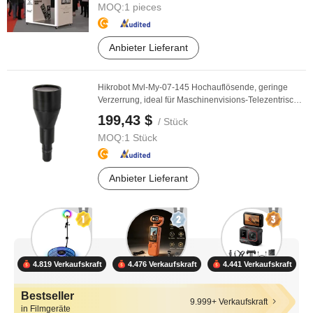
MOQ:
1 pieces
Anbieter Lieferant
Hikrobot Mvl-My-07-145 Hochauflösende, geringe
Verzerrung, ideal für Maschinenvisions-Telezentrische
...
199,43 $
/ Stück
MOQ:
1 Stück
Anbieter Lieferant
4.819 Verkaufskraft
4.476 Verkaufskraft
4.441 Verkaufskraft
Bestseller
9.999+ Verkaufskraft
in Filmgeräte