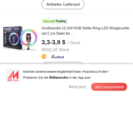
Anbieter Lieferant
Großhandel 10 Zoll RGB Selfie-Ring-LED-Ringleuchte
mit 2.1m Stativ für ...
3,3-3,9 $
/ Stück
MOQ:
20 Stück
Anbieter Lieferant
Möchten Sie eine bessere Möglichkeit finden, Produkte zu finden?
Probieren Sie die
in der App aus!
Bildersuche
Neue CCD HD Digitalkamera mit Dual-Linsen-
Nicht jetzt
Jetzt ausprobieren
Fotografiegerät für Schüler und Kinder
8,74-9,77 $
/ Stück
MOQ:
100 Stück
Anbieter Lieferant