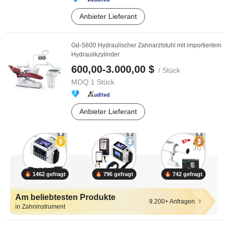
Anbieter Lieferant
Gd-S600 Hydraulischer Zahnarztstuhl mit importiertem
Hydraulikzylinder
600,00-3.000,00 $
/ Stück
MOQ:
1 Stück
Anbieter Lieferant
1462 gefragt
796 gefragt
742 gefragt
Am beliebtesten Produkte
9.200+ Anfragen
in Zahninstrument