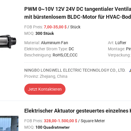
PWM 0~10V 12V 24V DC tangentialer Ventila
mit bürstenlosem BLDC-Motor für HVAC-Bo
FOB Preis
:
/ Stück
7,00-35,00 $
MOQ:
300 Stück
Material:
Aluminium Fan
Art:
Lüfter
Elektrischer Strom Type:
DC
Montage:
Pi
Bescheinigung:
RoHS,CE,CCC
Verpackung
NINGBO LONGWELL ELECTRIC TECHNOLOGY CO., LTD.
Provinz: Zhejiang, China
Jetzt Kontaktieren
Elektrischer Aktuator gesteuertes einzelnes
FOB Preis
:
/ Square Meter
328,00-1.500,00 $
MOQ:
100 Quadratmeter