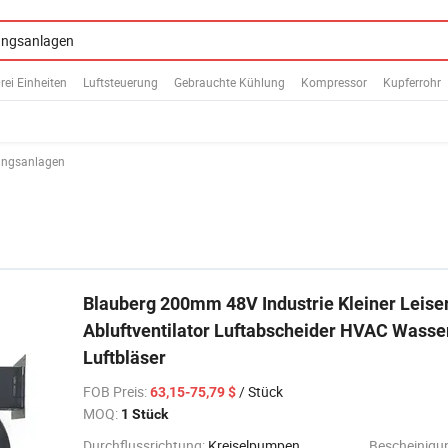
rei Einheiten
Luftsteuerung
Gebrauchte Kühlung
Kompressor
Kupferrohr
ungsanlagen
Blauberg 200mm 48V Industrie Kleiner Leiser
Abluftventilator Luftabscheider HVAC Wasser
Luftbläser
FOB Preis
:
/ Stück
63,15-75,79 $
MOQ:
1 Stück
Durchflussrichtung:
Kreiselpumpen
Bescheinigu