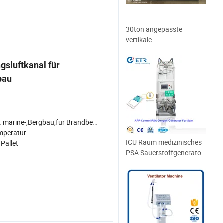
30ton angepasste
vertikale
Wärmerückgewinnung
(Energierückgewinnung)
sluftkanal für
Verpackte Dacheinheit
bau
mit Edelstahl-HLK-
System
:
marine-,Bergbau,für Brandbekämpfung,für Air Conditioner,Industrie,für Umweltschutz
mperatur
ICU Raum medizinisches
:
Pallet
PSA Sauerstoffgenerator
zu verkaufen