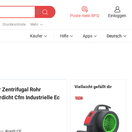
Einloggen
Poste mein RFQ
Druckkontrolle
Mehr
Käufer
Hilfe
Apps
Deutsch
Vielleicht gefällt dir
 Zentrifugal Rohr
dicht Cfm Industrielle Ec
ng:
RoHS,CE