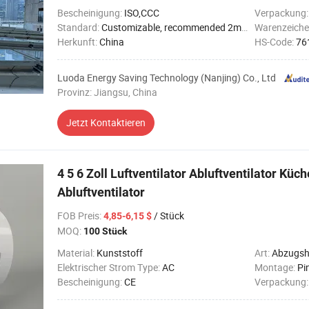
Bescheinigung:
ISO,CCC
Verpackung
Standard:
Customizable, recommended 2m * 1.5m
Warenzeiche
Herkunft:
China
HS-Code:
76
Luoda Energy Saving Technology (Nanjing) Co., Ltd
Provinz: Jiangsu, China
Jetzt Kontaktieren
4 5 6 Zoll Luftventilator Abluftventilator Kü
Abluftventilator
FOB Preis
:
/ Stück
4,85-6,15 $
MOQ:
100 Stück
Material:
Kunststoff
Art:
Abzugs
Elektrischer Strom Type:
AC
Montage:
Pi
Bescheinigung:
CE
Verpackung