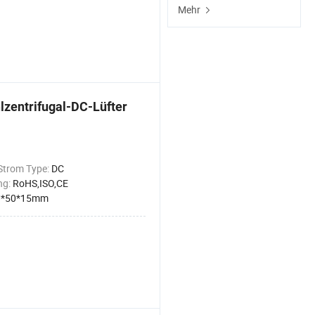
Mehr
zentrifugal-DC-Lüfter
 Strom Type:
DC
ng:
RoHS,ISO,CE
0*50*15mm