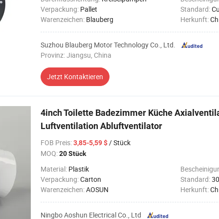
Verpackung:
Pallet
Standard:
Cu
Warenzeichen:
Blauberg
Herkunft:
Ch
Suzhou Blauberg Motor Technology Co., Ltd.
Provinz: Jiangsu, China
Jetzt Kontaktieren
4inch Toilette Badezimmer Küche Axialventi
Luftventilation Abluftventilator
FOB Preis
:
/ Stück
3,85-5,59 $
MOQ:
20 Stück
Material:
Plastik
Bescheinigu
Verpackung:
Carton
Standard:
3
Warenzeichen:
AOSUN
Herkunft:
Ch
Ningbo Aoshun Electrical Co., Ltd