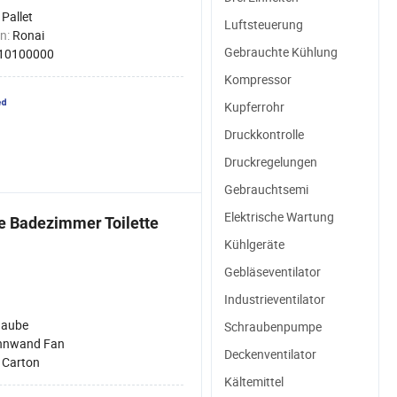
Industrielle Ec Luftbläser
:
Pallet
Luftsteuerung
n:
Ronai
Gebrauchte Kühlung
10100000
Kompressor
Kupferrohr
Druckkontrolle
Druckregelungen
Gebrauchtsemi
Elektrische Wartung
che Badezimmer Toilette
Kühlgeräte
Gebläseventilator
Industrieventilator
haube
Schraubenpumpe
nnwand Fan
Deckenventilator
:
Carton
Kältemittel