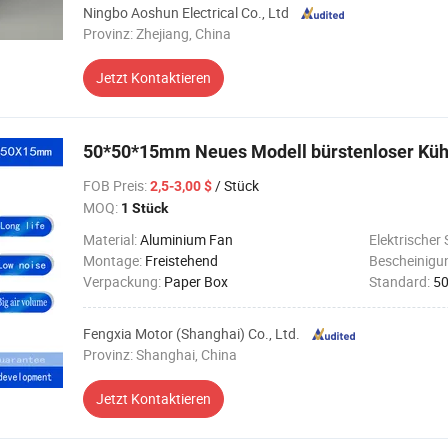
Ningbo Aoshun Electrical Co., Ltd
Provinz: Zhejiang, China
Jetzt Kontaktieren
50*50*15mm Neues Modell bürstenloser Kühl
FOB Preis
:
/ Stück
2,5-3,00 $
MOQ:
1 Stück
Material:
Aluminium Fan
Elektrischer
Montage:
Freistehend
Bescheinigu
Verpackung:
Paper Box
Standard:
5
Fengxia Motor (Shanghai) Co., Ltd.
Provinz: Shanghai, China
Jetzt Kontaktieren