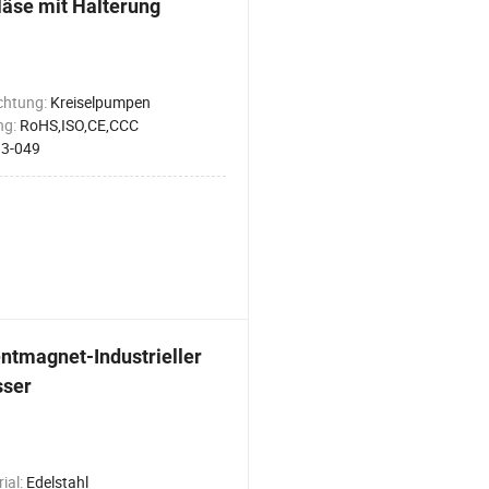
läse mit Halterung
chtung:
Kreiselpumpen
ng:
RoHS,ISO,CE,CCC
3-049
ntmagnet-Industrieller
sser
ial:
Edelstahl