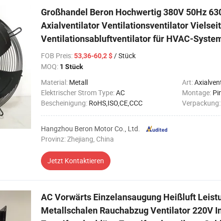
Großhandel Beron Hochwertig 380V 50Hz 63
Axialventilator Ventilationsventilator Vielse
Ventilationsabluftventilator für HVAC-Syste
FOB Preis
:
/ Stück
53,36-60,2 $
MOQ:
1 Stück
Material:
Metall
Art:
Axialvent
Elektrischer Strom Type:
AC
Montage:
Pi
Bescheinigung:
RoHS,ISO,CE,CCC
Verpackung
Hangzhou Beron Motor Co., Ltd.
Provinz: Zhejiang, China
Jetzt Kontaktieren
AC Vorwärts Einzelansaugung Heißluft Leist
Metallschalen Rauchabzug Ventilator 220V In