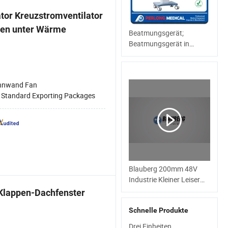
tor Kreuzstromventilator
den unter Wärme
Beatmungsgerät;
Beatmungsgerät in
chirurgischer Ausrüstung
PA-500;
Krankenhausbeatmungsgerät
nnwand Fan
:
Standard Exporting Packages
Blauberg 200mm 48V
Industrie Kleiner Leiser
Zentrifugal Rohr
 Klappen-Dachfenster
Abluftventilator
Schnelle Produkte
Luftabscheider HVAC
Wasserdicht Cfm
Drei Einheiten