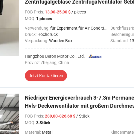
Zentrifugalgebläse Zentrifugalventilator Geb
FOB Preis
:
/ pieces
13,00-25,00 $
MOQ:
1 pieces
Verwendung:
für Experiment,für Air Conditioner,für Herstellung,für Kühlen
Durchflussri
Druck:
Hochdruck
Bescheinigu
Verpackung:
Wooden Box
Standard:
13
Hangzhou Beron Motor Co., Ltd.
Provinz: Zhejiang, China
Jetzt Kontaktieren
Niedriger Energieverbrauch 3-7.3m Permane
Hvls-Deckenventilator mit großem Durchme
FOB Preis
:
/ Stück
289,00-826,68 $
MOQ:
3 Stück
Material:
Metall
Klingenmater