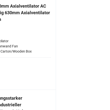
0mm Axialventilator AC
itig 630mm Axialventilator
m
ilator
nnwand Fan
:
Carton/Wooden Box
ungsstarker
dustrieller