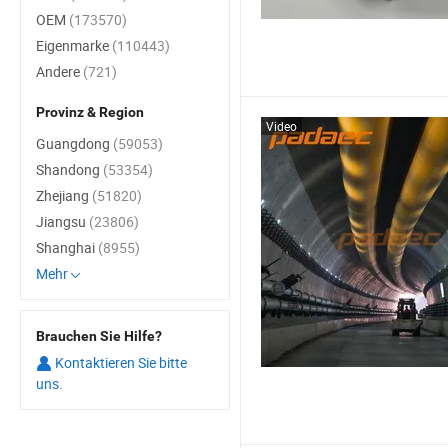
OEM
(173570)
Eigenmarke
(110443)
Andere
(721)
Provinz & Region
Video
Guangdong
(59053)
Shandong
(53354)
Zhejiang
(51820)
Jiangsu
(23806)
Shanghai
(8955)
Mehr
Brauchen Sie Hilfe?
Kontaktieren Sie bitte
uns.