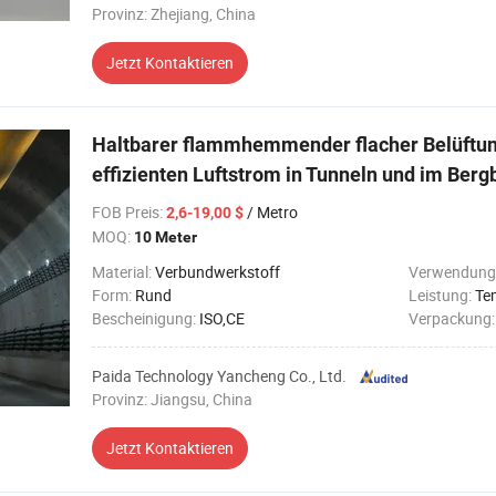
Provinz: Zhejiang, China
Jetzt Kontaktieren
Haltbarer flammhemmender flacher Belüftung
effizienten Luftstrom in Tunneln und im Berg
FOB Preis
:
/ Metro
2,6-19,00 $
MOQ:
10 Meter
Material:
Verbundwerkstoff
Verwendung
Form:
Rund
Leistung:
Te
Bescheinigung:
ISO,CE
Verpackung
Paida Technology Yancheng Co., Ltd.
Provinz: Jiangsu, China
Jetzt Kontaktieren