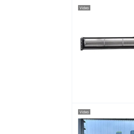
Video
Video