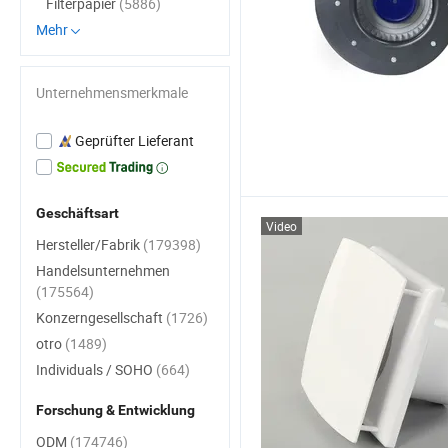
Filterpapier
(5886)
Mehr
Unternehmensmerkmale
Geprüfter Lieferant
Geschäftsart
Video
Hersteller/Fabrik
(179398)
Handelsunternehmen
(175564)
Konzerngesellschaft
(1726)
otro
(1489)
Individuals / SOHO
(664)
Forschung & Entwicklung
ODM
(174746)