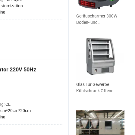
stomization
ina
Geräuscharmer 300W
Boden- und
Teppichluftbläser mit
bürstenlosem
Gleichstrommotor
lator 220V 50Hz
Glas Tür Gewerbe
Kühlschrank Offene
Kühlvitrine Supermarkt
Getränkedisplay mit LED-
ng:
CE
Beleuchtung
0cm*20cm*20cm
ina