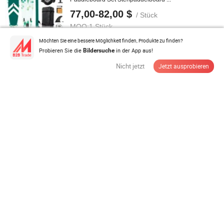
77,00-82,00 $
/ Stück
MOQ:
1 Stück
Möchten Sie eine bessere Möglichkeit finden, Produkte zu finden?
Probieren Sie die
in der App aus!
Bildersuche
Anbieter Lieferant
Nicht jetzt
Jetzt ausprobieren
Maßgefertigte Honigwaben%20Fiberglas Fk/TF/T1
Surf Fin, Fiberglas K2 Surfboard ...
19,99-24,99 $
/ Set
MOQ:
10 Sets
Anbieter Lieferant
Großhandel Wasser-Spiel Surfbrett Angel-SUP-
Paddleboard Sap Windsurfbrett mit ...
59,00-89,00 $
/ Stück