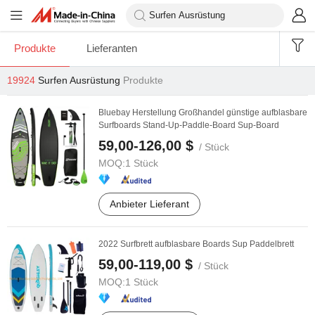
Produkte
Lieferanten
19924
Surfen Ausrüstung
Produkte
Bluebay Herstellung Großhandel günstige aufblasbare
Surfboards Stand-Up-Paddle-Board Sup-Board
59,00-126,00 $
/ Stück
MOQ:
1 Stück
Anbieter Lieferant
2022 Surfbrett aufblasbare Boards Sup Paddelbrett
59,00-119,00 $
/ Stück
MOQ:
1 Stück