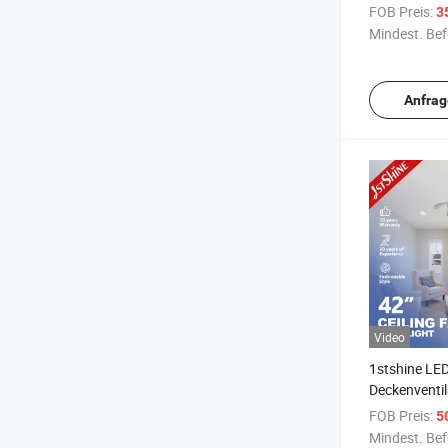
dekorativer 
FOB Preis:
3
mit Licht un
Mindest. Bef
Anfrag
Video
1stshine LE
Deckenventi
Europäisch 
FOB Preis:
5
Fernbedienu
Mindest. Bef