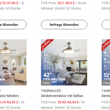
Deckenventilator
110V Drei Geschwindigkeiten
ODM 
/ Stück
FOB Preis:
/ Stück
FOB P
5,72-47,06 $
23,7-28,5 $
d Fernbedienung
Angenehme Luftkühlung
Blätt
ehl:
50 Stücke
Mindest. Befehl:
50 Stücke
Minde
Dekorativer Deckenventilator
Decke
e Absenden
Anfrage Absenden
Video
Vide
D
1stshine LED
1stsh
lator Modern
Deckenventilator mit faltbaren
Decke
Hochwertige
Blättern 42 Zoll Satin Nickel
Blätt
/ Stück
FOB Preis:
/ Stück
FOB P
0,16-54,35 $
39,42-44,34 $
ng 3 ABS
LED Licht Rückziehbarer
Decke
ehl:
50 Stücke
Mindest. Befehl:
50 Stücke
Minde