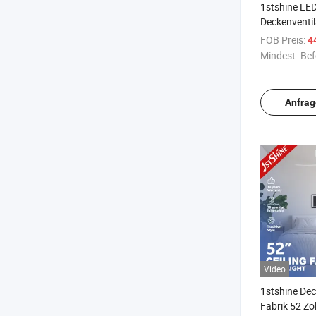
1stshine LE
Deckenventila
6 Geschwind
FOB Preis:
4
Stromsparen
Mindest. Bef
Deckenventil
Anfrag
Video
1stshine Dec
Fabrik 52 Zo