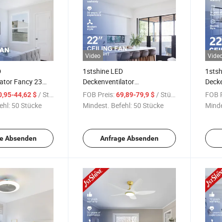
Video
Vide
D
1stshine LED
1stsh
ator Fancy 23
Deckenventilator
Decke
euchtung Party
Luftzirkulation Smart APP
Ster
/ Stück
FOB Preis:
/ Stück
FOB P
0,95-44,62 $
69,89-79,9 $
ventilator mit
Fernbedienung Neuheit Smart
Lamp
ehl:
50 Stücke
Mindest. Befehl:
50 Stücke
Minde
Deckenventilator mit LED
Mount
Licht
Licht
e Absenden
Anfrage Absenden