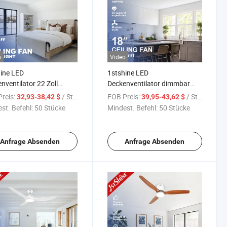
o
Video
ine LED
1stshine LED
nventilator 22 Zoll
Deckenventilator dimmbar
nenhimmel
Schlafzimmer 18 Zoll
reis:
/ Stück
FOB Preis:
/ Stück
32,93-38,42 $
39,95-43,62 $
enschirm Weiß Flush
dekorative Deckenventilatoren
st. Befehl:
50 Stücke
Mindest. Befehl:
50 Stücke
ed Deckenventilator mit
mit Licht
Anfrage Absenden
Anfrage Absenden