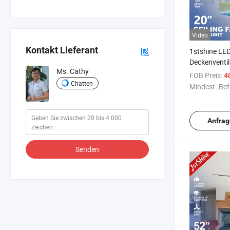
Video
Kontakt Lieferant
1stshine LE
Deckenventil
Ms. Cathy
Mehrfarbiges
FOB Preis:
4
Blätter Deck
Chatten
Mindest. Bef
Fernbedienu
Anfrag
Senden