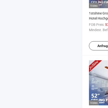
Video
1stshine Gro
Hotel Hochg
DC-Motor LE
FOB Preis:
5
Deckenventil
Mindest. Bef
Ventilator
Anfrag
Video