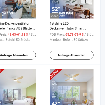
o
Video
ine Deckenventilator
1stshine LED
eller Fancy ABS Blätter
Deckenventilator Smart
ckenventilator mit Licht
Fernbedienung bürstenloser
reis:
/ Stück
FOB Preis:
/ Stück
48,63-61,11 $
65,78-79,9 $
Inverter DC Motor niedriger
st. Befehl:
50 Stücke
Mindest. Befehl:
50 Stücke
Stromverbrauch Boden LED
Deckenventilator Licht
Anfrage Absenden
Anfrage Absenden