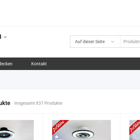
d
Auf dieser Seite
decken
Kontakt
ukte
Insgesamt 837 Produkte