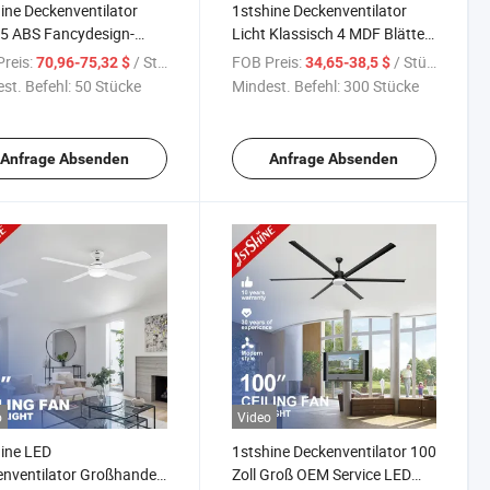
ine Deckenventilator
1stshine Deckenventilator
 5 ABS Fancydesign-
Licht Klassisch 4 MDF Blätter
er klassische dekorative
52" Gold Finish Fancyluxus
reis:
/ Stück
FOB Preis:
/ Stück
70,96-75,32 $
34,65-38,5 $
Beleuchtung
Deckenventilator mit 4
st. Befehl:
50 Stücke
Mindest. Befehl:
300 Stücke
nventilator mit Licht
Lichtkits
Anfrage Absenden
Anfrage Absenden
o
Video
ine LED
1stshine Deckenventilator 100
nventilator Großhandel
Zoll Groß OEM Service LED