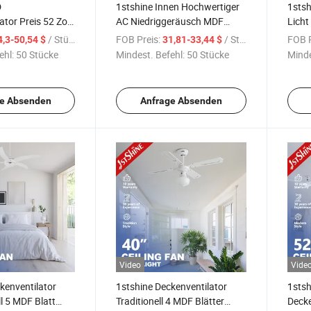
D
1stshine Innen Hochwertiger
1stsh
tor Preis 52 Zoll
AC Niedriggeräusch MDF
Licht
igkeiten
Blätter Fernbedienung Holz
Blätt
/ Stück
FOB Preis:
/ Stück
FOB P
4,3-50,54 $
31,81-33,44 $
der Massivholz
Deckenventilator
LED-
ehl:
50 Stücke
Mindest. Befehl:
50 Stücke
Minde
ator
Decke
e Absenden
Anfrage Absenden
Video
Vide
kenventilator
1stshine Deckenventilator
1stsh
ll 5 MDF Blatt
Traditionell 4 MDF Blätter
Decke