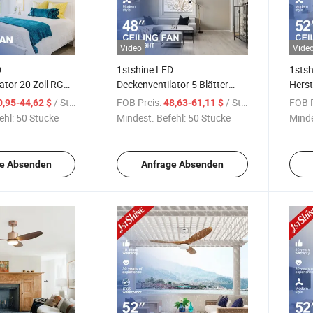
Video
Vide
D
1stshine LED
1stsh
ator 20 Zoll RGB
Deckenventilator 5 Blätter
Herst
 Licht Versteckte
OEM Farbe dimmbares LED
DC De
/ Stück
FOB Preis:
/ Stück
FOB P
0,95-44,62 $
48,63-61,11 $
enventilator mit
Licht Deckenventilator mit
ehl:
50 Stücke
Mindest. Befehl:
50 Stücke
Minde
ng
Fernbedienung
e Absenden
Anfrage Absenden