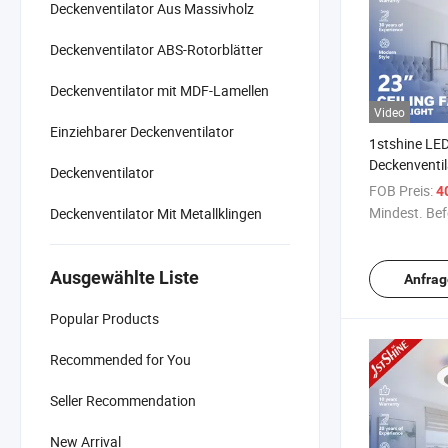
Deckenventilator Aus Massivholz
Deckenventilator ABS-Rotorblätter
Deckenventilator mit MDF-Lamellen
Video
Einziehbarer Deckenventilator
1stshine LE
Deckenventil
Deckenventilator
Zoll RGB Bel
FOB Preis:
4
Innen Decken
Mindest. Bef
Deckenventilator Mit Metallklingen
LED Licht
Ausgewählte Liste
Anfrag
Popular Products
Recommended for You
Seller Recommendation
New Arrival