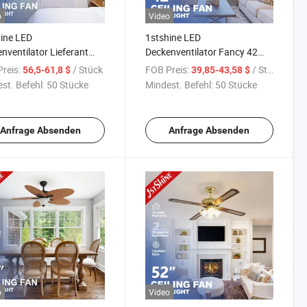
o
Video
ine LED
1stshine LED
nventilator Lieferant
Deckenventilator Fancy 42
DC Motor Smart Home
Zoll 4 MDF umkehrbare
reis:
/ Stück
FOB Preis:
/ Stück
56,5-61,8 $
39,85-43,58 $
nventilator mit Licht
Blätter Smart Fernbedienung
st. Befehl:
50 Stücke
Mindest. Befehl:
50 Stücke
moderner Deckenventilator
Anfrage Absenden
Anfrage Absenden
o
Video