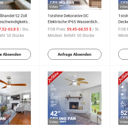
Video
Vide
ßhandel 52 Zoll
1stshine Dekorative DC
1stsh
eschwindigkeits-
Elektrische IP65 Wasserdichte
Decke
D Gold
Drei ABS Blätter Außen-
100%
/ Stück
FOB Preis:
/ Stück
FOB P
7,52-63,8 $
59,45-68,55 $
ator mit Licht
Deckenventilator
Decke
ehl:
50 Stücke
Mindest. Befehl:
50 Stücke
Minde
e Absenden
Anfrage Absenden
Video
Vide