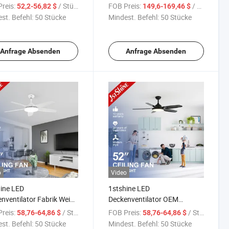
Hochwertige MDF-
Lampe Fernbedienung
reis:
/ Stück
FOB Preis:
/ Stück
52,2-56,82 $
149,6-169,46 $
er Fernbedienung
Schwarzer Deckenventilator
st. Befehl:
50 Stücke
Mindest. Befehl:
50 Stücke
nventilator
Anfrage Absenden
Anfrage Absenden
o
Video
ine LED
1stshine LED
nventilator Fabrik Weiße
Deckenventilator OEM
er Leise 52 Zoll ABS
Verlängerungsstange
reis:
/ Stück
FOB Preis:
/ Stück
58,76-64,86 $
58,76-64,86 $
nventilator mit LED
Schwarze ABS Blätter 6
st. Befehl:
50 Stücke
Mindest. Befehl:
50 Stücke