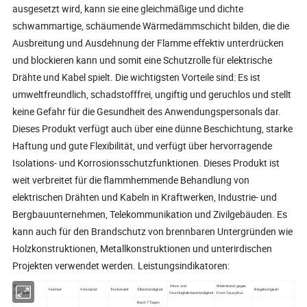
ausgesetzt wird, kann sie eine gleichmäßige und dichte
schwammartige, schäumende Wärmedämmschicht bilden, die die
Ausbreitung und Ausdehnung der Flamme effektiv unterdrücken
und blockieren kann und somit eine Schutzrolle für elektrische
Drähte und Kabel spielt. Die wichtigsten Vorteile sind: Es ist
umweltfreundlich, schadstofffrei, ungiftig und geruchlos und stellt
keine Gefahr für die Gesundheit des Anwendungspersonals dar.
Dieses Produkt verfügt auch über eine dünne Beschichtung, starke
Haftung und gute Flexibilität, und verfügt über hervorragende
Isolations- und Korrosionsschutzfunktionen. Dieses Produkt ist
weit verbreitet für die flammhemmende Behandlung von
elektrischen Drähten und Kabeln in Kraftwerken, Industrie- und
Bergbauunternehmen, Telekommunikation und Zivilgebäuden. Es
kann auch für den Brandschutz von brennbaren Untergründen wie
Holzkonstruktionen, Metallkonstruktionen und unterirdischen
Projekten verwendet werden. Leistungsindikatoren:
Status im
Hitze- und
Widerstand gegen
Feinheit
Viskosität
Trockenzeit
Ölbeständigkeit
Biegefestigkeit
Container
Feuchtigkeitsbeständigkeit
Frost-Tauzyklus
Nach 7 Tagen