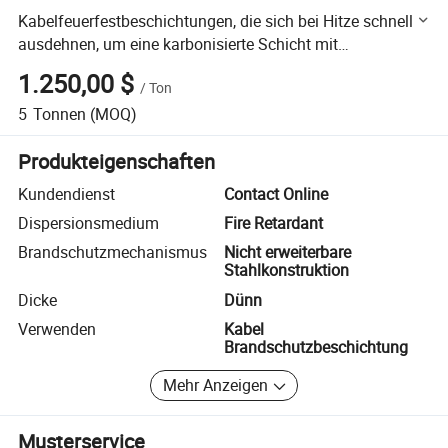
Kabelfeuerfestbeschichtungen, die sich bei Hitze schnell
ausdehnen, um eine karbonisierte Schicht mit
Wärmeisolierung und Sauerstoffisolierungseigenschaften
1.250,00 $
/
Ton
zu bilden
5
Tonnen
(MOQ)
Produkteigenschaften
Kundendienst
Contact Online
Dispersionsmedium
Fire Retardant
Brandschutzmechanismus
Nicht erweiterbare
Stahlkonstruktion
Dicke
Dünn
Verwenden
Kabel
Brandschutzbeschichtung
Mehr Anzeigen
Musterservice