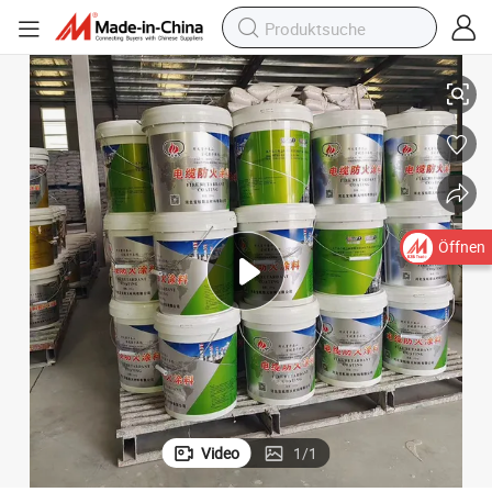
eine karbonisierte Schicht mit Wärmeisolierung und Sauerstoffisolierungs
Kabelfeuerfestbeschichtungen, die sich bei Hitze schnell ausdehnen, um 
Öffnen
Video
1
/
1