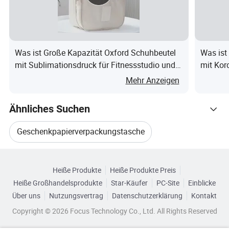
Gesch
Unisex, Männer, Frauen, Jungen
lecht
Was ist Große Kapazität Oxford Schuhbeutel
Was ist
mit Sublimationsdruck für Fitnessstudio und
mit Kor
FAQ:
Reisen
Mehr Anzeigen
----
Ähnliches Suchen
Q1.sind Sie eine Fabrik oder Handelsgesellschaft?
Geschenkpapierverpackungstasche
Wir sind ein professioneller Hersteller mit 2000
Durchsuchen Sie nach Kategorien
Personalisierte Papiertüte
Quadratmetern. Wir sind in Baoding, Provinz Hebei. Wir
Heiße Produkte
Heiße Produkte Preis
sind herzlich willkommen Kunden
Heiße Großhandelsprodukte
Star-Käufer
PC-Site
Einblicke
Kosmetik Geschenkpapier Tasche
Von weltweit zu besuchen unsere Fabrik und mit uns
Über uns
Nutzungsvertrag
Datenschutzerklärung
Kontakt
zusammenarbeiten.
Copyright © 2026 Focus Technology Co., Ltd. All Rights Reserved
Kunst Geschenkpapier Tasche