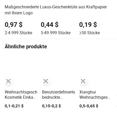
Maßgeschneiderte Luxus-Geschenktüte aus Kraftpapier
mit Ihrem Logo
0,97 $
0,44 $
0,19 $
2-4.999
Stücke
5-49.999
Stücke
≥50
Stücke
Ähnliche produkte
Weihnachtsgeschenke
Benutzerdefinierte
Xianghui
Kosmetik Einkauf
bedruckte
Weihnachtsgeschen
Schmuck
Jutetasche für
Tasche aus
0,1-0,21 $
0,15-0,2 $
0,5-0,65 $
Hochzeit Goodies
Einkäufe und
Vliesstoff
Karton Griff Kraft
Geschenkverpackungen
Cartoon