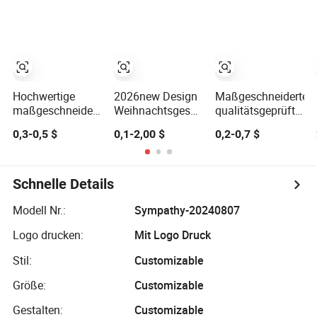
Stoff Papier
umweltfreundliche
Einkaufstasche
Einkaufstaschen
Kleine Geschenke
Band
Geschlossen
Versand
Bekleidungsbeutel
Hochwertige
2026new Design
Maßgeschneiderte
maßgeschneiderte
Weihnachtsgeschenk
qualitätsgeprüfte
Logo-
individuell
Papiertüte ohne
0,3-0,5 $
0,1-2,00 $
0,2-0,7 $
Geschenktüten
bedruckte Logo
Mängel für
mit Griff Druck
matte schwarze
Weihnachtsgeschen
Weihnachts-
umweltfreundliche
Papiertasche für
Einkaufspapiertüte
Geburtstagsgeschenk
Weihnachten,
Schnelle Details
Papiertragetasche
weltweite
Exportgeschenkbest
Modell Nr.:
Sympathy-20240807
Logo drucken:
Mit Logo Druck
Stil:
Customizable
Größe:
Customizable
Gestalten:
Customizable