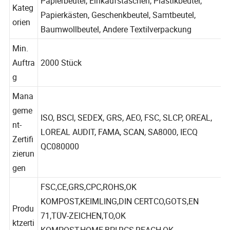
Papierbeutel, Einkaufstaschen, Plastikbeutel,
Kateg
Papierkästen, Geschenkbeutel, Samtbeutel,
orien
Baumwollbeutel, Andere Textilverpackung
Min.
Auftra
2000 Stück
g
Mana
geme
ISO, BSCI, SEDEX, GRS, AEO, FSC, SLCP, OREAL,
nt-
LOREAL AUDIT, FAMA, SCAN, SA8000, IECQ
Zertifi
QC080000
zierun
gen
FSC,CE,GRS,CPC,ROHS,OK
KOMPOST,KEIMLING,DIN CERTCO,GOTS,EN
Produ
71,TÜV-ZEICHEN,TO,OK