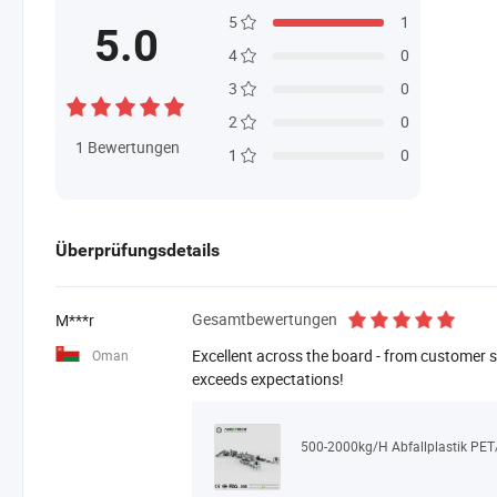
5
1
5.0
4
0
3
0
2
0
1
Bewertungen
1
0
Überprüfungsdetails
Gesamtbewertungen
M***r
Excellent across the board - from customer se
Oman
exceeds expectations!