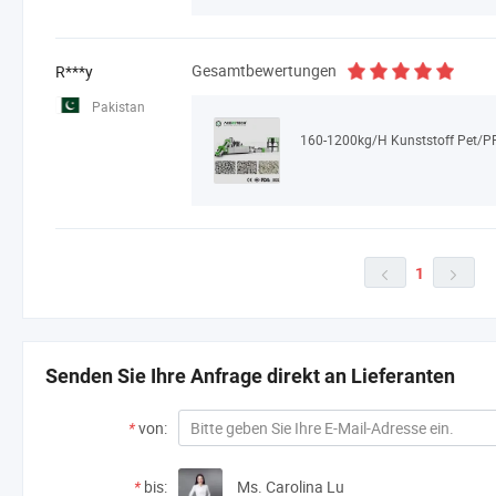
Gesamtbewertungen
R***y
Pakistan
1


Senden Sie Ihre Anfrage direkt an Lieferanten
*
von:
*
bis:
Ms. Carolina Lu