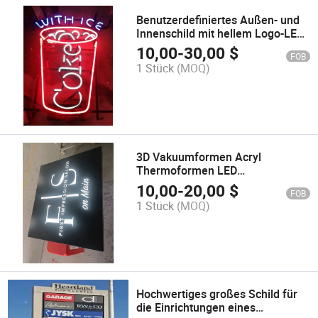
Benutzerdefiniertes Außen- und
Innenschild mit hellem Logo-LED-
Neonschild
10,00
-
30,00
$
FOB
1 Stück
(MOQ)
3D Vakuumformen Acryl
Thermoformen LED
Beleuchtungsbox Schild
10,00
-
20,00
$
FOB
1 Stück
(MOQ)
Hochwertiges großes Schild für
die Einrichtungen eines