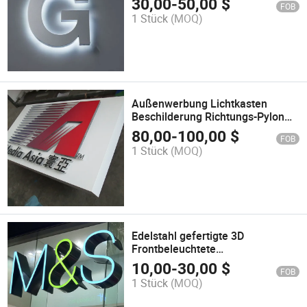
30,00
-
50,00
$
FOB
Anzeige
1 Stück
(MOQ)
Außenwerbung Lichtkasten
Beschilderung Richtungs-Pylon
LED-Schild
80,00
-
100,00
$
FOB
1 Stück
(MOQ)
Edelstahl gefertigte 3D
Frontbeleuchtete
Kanalbuchstabenbeschilderung
10,00
-
30,00
$
FOB
1 Stück
(MOQ)