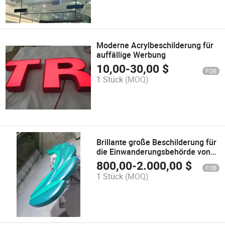
Moderne Acrylbeschilderung für
auffällige Werbung
10,00
-
30,00
$
FOB
1 Stück
(MOQ)
Brillante große Beschilderung für
die Einwanderungsbehörde von
Hongkong
800,00
-
2.000,00
$
FOB
1 Stück
(MOQ)