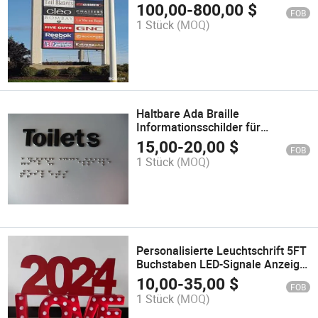
Einkaufszentrums
100,00
-
800,00
$
FOB
1 Stück
(MOQ)
Haltbare Ada Braille
Informationsschilder für
Plakatwände
15,00
-
20,00
$
FOB
1 Stück
(MOQ)
Personalisierte Leuchtschrift 5FT
Buchstaben LED-Signale Anzeige
Acryl für Werbung Party
10,00
-
35,00
$
FOB
1 Stück
(MOQ)