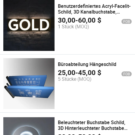
Benutzerdefiniertes Acryl-Facelit-
Schild, 3D Kanalbuchstabe,
Werbung im Freien Anzeige
30,00
-
60,00
$
FOB
1 Stück
(MOQ)
Büroabteilung Hängeschild
25,00
-
45,00
$
FOB
5 Stücke
(MOQ)
Beleuchteter Buchstabe Schild,
3D Hinterleuchteter Buchstabe
Schild, Auffällige Hotel LED