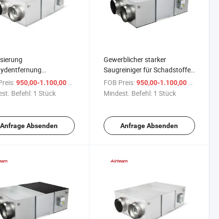
isierung
Gewerblicher starker
hydentfernung
Saugreiniger für Schadstoffe
ieeinsparung
Energieaustausch ERV
reis:
/ Stück
FOB Preis:
/ Stück
950,00-1.100,00 $
950,00-1.100,00 $
windigkeitsregelung Erv
Ventilatorlüfter
st. Befehl:
1 Stück
Mindest. Befehl:
1 Stück
latorlüfter
Anfrage Absenden
Anfrage Absenden