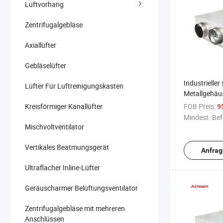
Luftvorhang
Zentrifugalgebläse
Axiallüfter
Gebläselüfter
Industrieller
Lüfter Für Luftreinigungskasten
Metallgehäu
Ventilator fü
Kreisförmiger Kanallüfter
FOB Preis:
9
Einkaufszen
Mindest. Bef
Mischvoltventilator
Vertikales Beatmungsgerät
Anfrag
Ultraflacher Inline-Lüfter
Geräuscharmer Belüftungsventilator
Zentrifugalgebläse mit mehreren
Anschlüssen