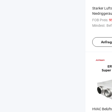
Starker Luft
Niedriggerä
Mehrzweck D
FOB Preis:
9
mit Wärmer
Mindest. Bef
Anfrag
HVAC Belüf