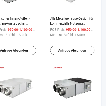
rischer Innen-Außen-
Alle Metallgehäuse-Design für
ling-Austauscher
kommerzielle Nutzung
ehandlungseinheit
bidirektionaler Fluss
reis:
/ Stück
FOB Preis:
/ Stück
950,00-1.100,00 $
950,00-1.100,00 $
-System Erv Hrv Gebläse
deckenmontierter Energie-
st. Befehl:
1 Stück
Mindest. Befehl:
1 Stück
tungsventilator
Rückgewinnungsventilator
Anfrage Absenden
Anfrage Absenden