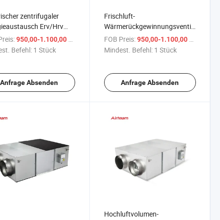
rischer zentrifugaler
Frischluft-
ieaustausch Erv/Hrv
Wärmerückgewinnungsventilator
nd montierter,
für die Deckenmontage,
reis:
/ Stück
FOB Preis:
/ Stück
950,00-1.100,00 $
950,00-1.100,00 $
eckter
kanalversteckt, zentrifugal
st. Befehl:
1 Stück
Mindest. Befehl:
1 Stück
erückgewinnungsventilator
Anfrage Absenden
Anfrage Absenden
Hochluftvolumen-