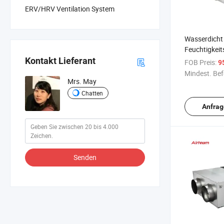
ERV/HRV Ventilation System
Wasserdicht
Feuchtigkei
Hochleistun
Kontakt Lieferant
FOB Preis:
9
Rückbelüftun
Mindest. Bef
CE
Mrs. May
Chatten
Anfrag
Senden