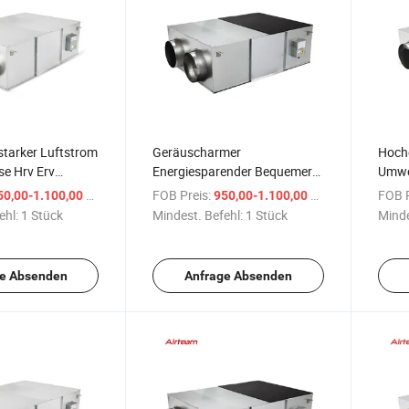
 starker Luftstrom
Geräuscharmer
Hoche
se Hrv Erv
Energiesparender Bequemer
Umwe
r
Robuster
Energ
/ Stück
FOB Preis:
/ Stück
FOB P
50,00-1.100,00 $
950,00-1.100,00 $
trum
Heizungswiederherstellungsventilator
Ener
ehl:
1 Stück
Mindest. Befehl:
1 Stück
Minde
Venti
e Absenden
Anfrage Absenden