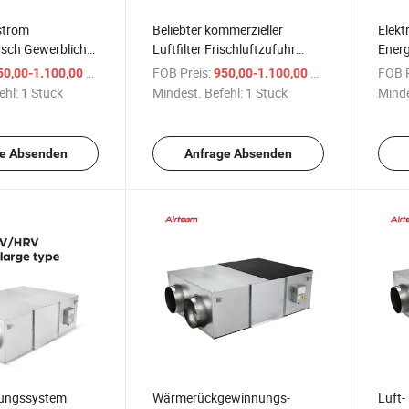
strom
Beliebter kommerzieller
Elekt
usch Gewerblicher
Luftfilter Frischluftzufuhr
Energ
eckenventilator
Hrv/Erv Belüftungsventilator
hänge
/ Stück
FOB Preis:
/ Stück
FOB P
50,00-1.100,00 $
950,00-1.100,00 $
ückgewinnung
für extreme
verst
ehl:
1 Stück
Mindest. Befehl:
1 Stück
Minde
Wetterbedingungen
Wärm
e Absenden
Anfrage Absenden
tungssystem
Wärmerückgewinnungs-
Luft-