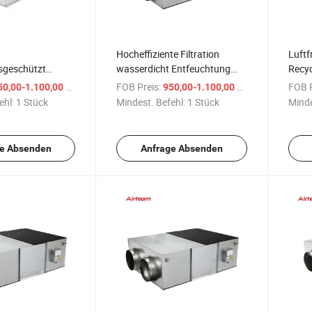
Hocheffiziente Filtration
Luftf
tsgeschützt
wasserdicht Entfeuchtung
Recyc
gs-Heizungs-
HRV Ventilator aus
Luftb
/ Stück
FOB Preis:
/ Stück
FOB P
50,00-1.100,00 $
950,00-1.100,00 $
gsventilator mit
umweltfreundlichem Material
HVAC
ehl:
1 Stück
Mindest. Befehl:
1 Stück
Minde
Belüf
e Absenden
Anfrage Absenden