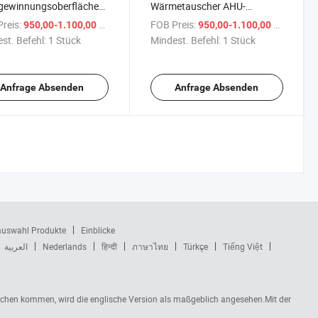
gewinnungsoberfläche
Wärmetauscher AHU-
erte
Lüftungssystem
reis:
/ Stück
FOB Preis:
/ Stück
950,00-1.100,00 $
950,00-1.100,00 $
erückgewinnungseinheit
kommerzieller Energie-
st. Befehl:
1 Stück
Mindest. Befehl:
1 Stück
system zur Versteckten
Rückgewinnungsventilator
tung Erv Ventilator
Anfrage Absenden
Anfrage Absenden
auswahl Produkte
Einblicke
العربية
Nederlands
हिन्दी
ภาษาไทย
Türkçe
Tiếng Việt
rüchen kommen, wird die englische Version als maßgeblich angesehen.Mit der