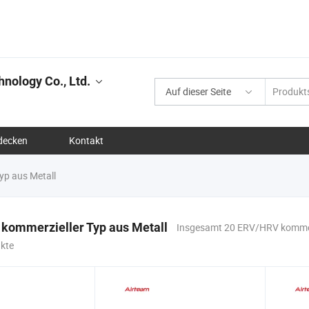
nology Co., Ltd.
Auf dieser Seite
decken
Kontakt
p aus Metall
kommerzieller Typ aus Metall
Insgesamt 20 ERV/HRV kommer
ukte