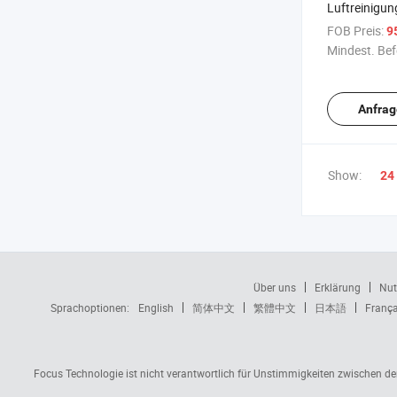
Luftreinigung
Fluss gewer
FOB Preis:
9
Energie-Rüc
Mindest. Bef
Wärmetausc
Anfrag
Show:
24
Über uns
Erklärung
Nut
Sprachoptionen:
English
简体中文
繁體中文
日本語
França
Focus Technologie ist nicht verantwortlich für Unstimmigkeiten zwischen d