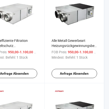
ffiziente Filtration
Alle Metall Gewerbeart
ltschutz
Heizungsrückgewinnungsbelüftungsve
ieeinsparung
mit CE
reis:
/ Stück
FOB Preis:
/ Stück
950,00-1.100,00 $
950,00-1.100,00 $
gierückgewinnung
st. Befehl:
1 Stück
Mindest. Befehl:
1 Stück
lator
Anfrage Absenden
Anfrage Absenden