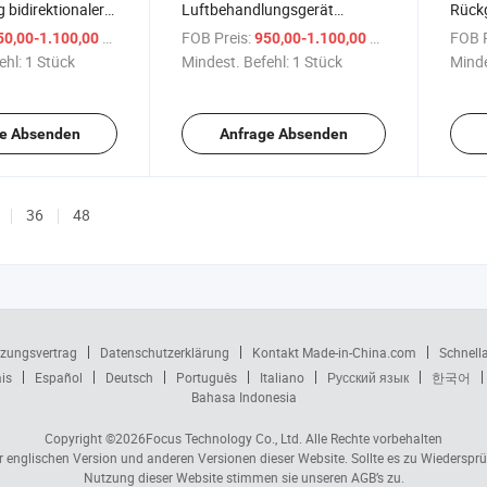
 bidirektionaler
Luftbehandlungsgerät
Rück
bliche Nutzung
Antikorrosions-
monti
/ Stück
FOB Preis:
/ Stück
FOB P
50,00-1.100,00 $
950,00-1.100,00 $
kgewinnungs-
Metallabdeckung
Wärm
ehl:
1 Stück
Mindest. Befehl:
1 Stück
Minde
her
Energieaustauscher
Kanal
Rekuperator
Belüf
e Absenden
Anfrage Absenden
36
48
zungsvertrag
Datenschutzerklärung
Kontakt Made-in-China.com
Schnell
is
Español
Deutsch
Português
Italiano
Русский язык
한국어
Bahasa Indonesia
Copyright ©2026
Focus Technology Co., Ltd.
Alle Rechte vorbehalten
er englischen Version und anderen Versionen dieser Website. Sollte es zu Wiedersp
Nutzung dieser Website stimmen sie unseren AGB’s zu.