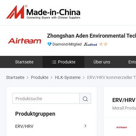
Zhongshan Aden Environmental Tech
Diamond-Mitglied
Startseite
Produkte
Über uns
Ent
Startseite
Produkte
HLK-Systeme
ERV/HRV kommerzieller Ty
ERV/HRV 
Metall Prod
Produktgruppen
ERV/HRV