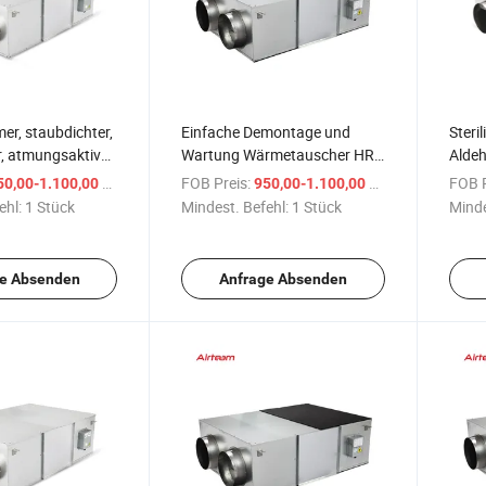
r, staubdichter,
Einfache Demontage und
Steril
, atmungsaktiver,
Wartung Wärmetauscher HRV
Alde
enter Lüfter mit
Ventilatorlüfter
Energ
/ Stück
FOB Preis:
/ Stück
FOB P
50,00-1.100,00 $
950,00-1.100,00 $
ewinnung
Gesch
ehl:
1 Stück
Mindest. Befehl:
1 Stück
Minde
Venti
e Absenden
Anfrage Absenden