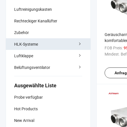
Luftreinigungskasten
Rechteckiger Kanallüfter
Zubehör
Geräuscharme
komfortabler
HLK-Systeme
energieeffizi
FOB Preis:
9
Wärmerückg
Mindest. Bef
Luftklappe
Belüftungsventilator
Anfrag
Ausgewählte Liste
Probe verfügbar
Hot Products
New Arrival