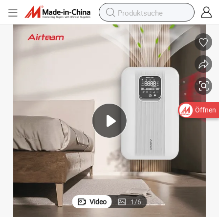
Öffnen
Video
1
/
6