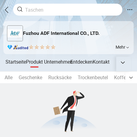
Fuzhou ADF International CO., LTD.
Mehr
Startseite
Produkt
Unternehmen
Entdecken
Kontakt
Alle
Geschenke
Rucksäcke
Trockenbeutel
Koffer
S