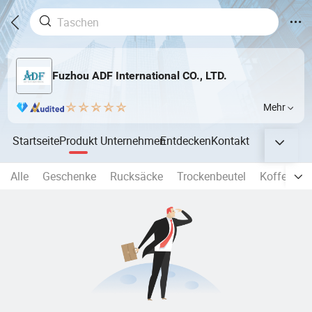
Fuzhou ADF International CO., LTD.
Mehr
Startseite
Produkt
Unternehmen
Entdecken
Kontakt
Alle
Geschenke
Rucksäcke
Trockenbeutel
Koffer
S