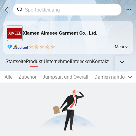
Xiamen Aimeee Garment Co., Ltd.
Mehr
Startseite
Produkt
Unternehmen
Entdecken
Kontakt
Alle
Zubehör
Jumpsuit und Overall
Damen nahtlos
Y