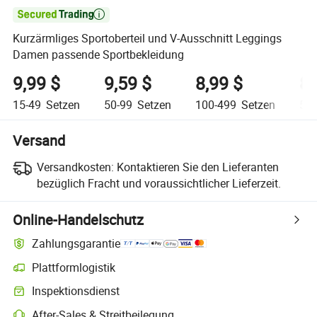

Kurzärmliges Sportoberteil und V-Ausschnitt Leggings
Damen passende Sportbekleidung
9,99 $
9,59 $
8,99 $
8,
15-49
Setzen
50-99
Setzen
100-499
Setzen
500
Versand
Versandkosten:
Kontaktieren Sie den Lieferanten
bezüglich Fracht und voraussichtlicher Lieferzeit.
Online-Handelschutz
Zahlungsgarantie
Plattformlogistik
Inspektionsdienst
After-Sales & Streitbeilegung