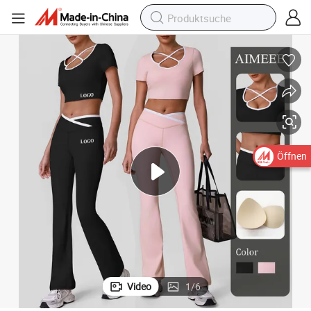
Öffnen
Video
1
/
6