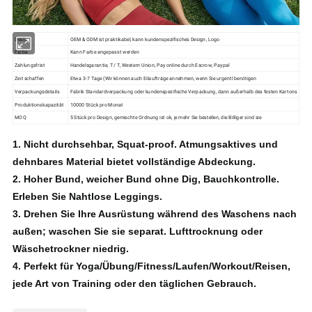
Design
OEM & ODM ist praktikabel, kann kundenspezifisches Design, Logo
Farbe
Kann Farbe angepasst werden
Zahlungsfrist
Handelsgarantie, T / T, Western Union, Pay online durch Escrow, Paypal
Zeit schaffen
Etwa 3-7 Tage (Wir können auch Eilaufträge annehmen, wenn Sie urgentl benötigen
Verpackungsdetails
Fabrik Standardverpackung oder kundenspezifische Verpackung, dann außerhalb des festen Kartons
Produktionskapazität
10000 Stück pro Monat
MOQ
5 Stück pro Design, gemischte Ordnung ist ok, je mehr Sie bestellen, die Billiger sind sie
1.
Nicht durchsehbar, Squat-proof.
Atmungsaktives und
dehnbares Material bietet vollständige Abdeckung.
2.
Hoher Bund, weicher Bund ohne Dig, Bauchkontrolle.
Erleben Sie Nahtlose Leggings.
3.
Drehen Sie Ihre Ausrüstung während des Waschens nach
außen;
waschen Sie sie separat.
Lufttrocknung oder
Wäschetrockner niedrig.
4.
Perfekt für Yoga/Übung/Fitness/Laufen/Workout/Reisen,
jede Art von Training oder den täglichen Gebrauch.