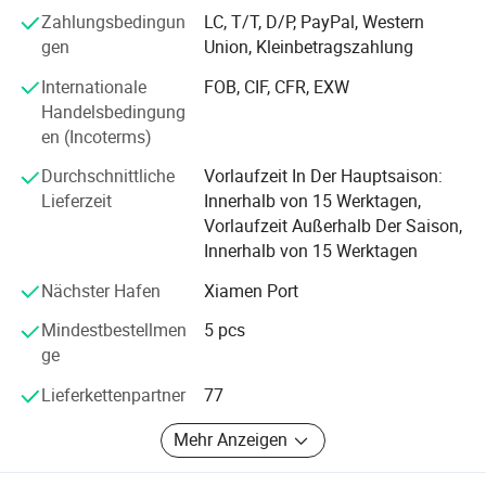
überlegenen Service, Strenge Qualitätsgarantie und
Zahlungsbedingun
LC, T/T, D/P, PayPal, Western
perfektes Management-System, hochwertige Produkte
gen
Union, Kleinbetragszahlung
After-Sales-Service ist unser Fuß in diesem, Wenn Sie
Internationale
FOB, CIF, CFR, EXW
Fragen zu Größe oder Passform haben, zögern Sie bitte
Handelsbedingung
nicht, uns zu kontaktieren und unsere Stil-Experten helfen
en (Incoterms)
Ihnen zu führen.
Durchschnittliche
Vorlaufzeit In Der Hauptsaison:
Lieferzeit
Innerhalb von 15 Werktagen,
Vorlaufzeit Außerhalb Der Saison,
Innerhalb von 15 Werktagen
Nächster Hafen
Xiamen Port
Mindestbestellmen
5 pcs
ge
Lieferkettenpartner
77
Mehr Anzeigen