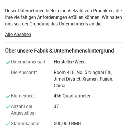
Unser Unternehmen bietet eine Vielzahl von Produkten, die
Ihre vielfältigen Anforderungen erfüllen können. Wir halten
uns seit der Gründung des Unternehmens an die
Managementprinzipien "Qualität zuerst, Kunde zuerst und
Alle Ansehen
kreditbasiert" und tun immer unser Bestes, um die
potenziellen Bedürfnisse unserer Kunden zu befriedigen.
Unser Unternehmen ist aufrichtig bereit, mit Unternehmen
Über unsere Fabrik & Unternehmenshintergrund
aus der ganzen Welt zusammenzuarbeiten, um eine Win-
Unternehmensart
Hersteller/Werk
Win-Situation zu realisieren, da sich der Trend der
wirtschaftlichen Globalisierung mit unwiderstehlicher
Die Anschrift
Room 418, No. 5 Ninghai Erli,
Kraft entwickelt hat.
Jimei District, Xiamen, Fujian,
China
Aimeee ist professioneller Hersteller und Exporteur seit
über 10 Jahren, die sich mit einer Vielzahl von
Blumenbeet
466 Quadratmeter
hochwertigen Sportbekleidung, unseren wichtigsten
Anzahl der
37
Produkten wie Trainingsbekleidung, Fitnessbekleidung
Angestellten
und Yoga-Bekleidung usw. beschäftigt.Wir konzentrieren
uns auf Bademode, Strandkleidung Yoga, Fitnessstudio,
Stammkapital
500,000 RMB
Training, Sportbekleidung für Frauen / Männer und bieten