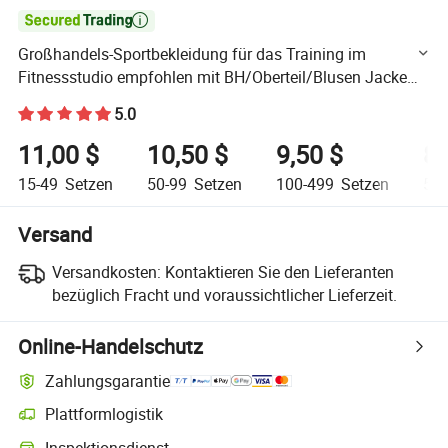

Großhandels-Sportbekleidung für das Training im
Fitnessstudio empfohlen mit BH/Oberteil/Blusen Jacke
Shorts Leggings
5.0
11,00 $
10,50 $
9,50 $
8,
15-49
Setzen
50-99
Setzen
100-499
Setzen
500
Versand
Versandkosten:
Kontaktieren Sie den Lieferanten
bezüglich Fracht und voraussichtlicher Lieferzeit.
Online-Handelschutz
Zahlungsgarantie
Plattformlogistik
Klarere Sendungsverfolgung mit plattformunterstützter Logistik
Inspektionsdienst