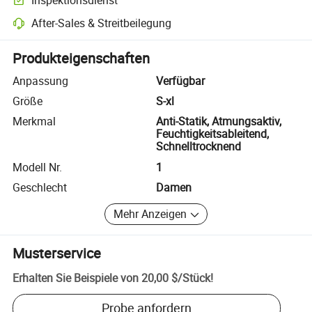
Optionale Vorabinspektion zur Überprüfung von Qualität und Menge
After-Sales & Streitbeilegung
Plattformgestützte Streitbeilegung, einschließlich Rückerstattungen
Produkteigenschaften
Anpassung
Verfügbar
Größe
S-xl
Merkmal
Anti-Statik, Atmungsaktiv,
Feuchtigkeitsableitend,
Schnelltrocknend
Modell Nr.
1
Geschlecht
Damen
Mehr Anzeigen
Musterservice
Erhalten Sie Beispiele von
20,00 $
/
Stück
!
Probe anfordern