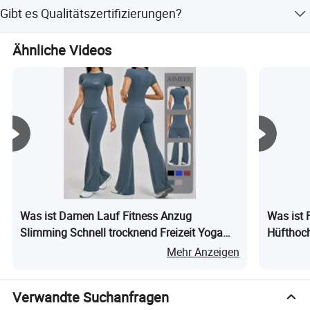
Die Fabrik hat eine Produktionskapazität von 10.000
Gibt es Qualitätszertifizierungen?
Stück pro Monat.
Ja, wir bieten SMETA- und BSCI-Audits für
Ähnliche Videos
Qualitätskontrolle und -prüfung an.
Was ist Damen Lauf Fitness Anzug
Was ist 
Slimming Schnell trocknend Freizeit Yoga
Hüfthoc
Sportbekleidung
Kleidung
Mehr Anzeigen
Verwandte Suchanfragen