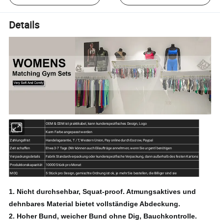
Details
Design
OEM & ODM ist praktikabel, kann kundenspezifisches Design, Logo
Farbe
Kann Farbe angepasst werden
Zahlungsfrist
Handelsgarantie, T / T, Western Union, Pay online durch Escrow, Paypal
Zeit schaffen
Etwa 3-7 Tage (Wir können auch Eilaufträge annehmen, wenn Sie urgentl benötigen
Verpackungsdetails
Fabrik Standardverpackung oder kundenspezifische Verpackung, dann außerhalb des festen Kartons
Produktionskapazität
10000 Stück pro Monat
MOQ
5 Stück pro Design, gemischte Ordnung ist ok, je mehr Sie bestellen, die Billiger sind sie
1.
Nicht durchsehbar, Squat-proof.
Atmungsaktives und
dehnbares Material bietet vollständige Abdeckung.
2.
Hoher Bund, weicher Bund ohne Dig, Bauchkontrolle.