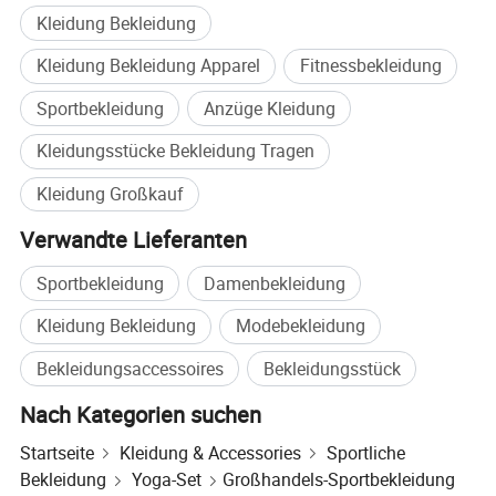
Kleidung Bekleidung
Kleidung Bekleidung Apparel
Fitnessbekleidung
Sportbekleidung
Anzüge Kleidung
Kleidungsstücke Bekleidung Tragen
Kleidung Großkauf
1.die oben genannten Daten werden alle manuell gemessen, es ist
normal, 1-3cm Fehler zu haben.
Verwandte Lieferanten
2.The oben genannten Daten wird empfohlen, auf der
durchschnittlichen Körperform, die für die meisten Menschen
Sportbekleidung
Damenbekleidung
geeignet ist, basieren.
Kleidung Bekleidung
Modebekleidung
3.If Sie irgendwelche Fragen haben, konsultieren Sie bitte Online-
Kundendienst.
Bekleidungsaccessoires
Bekleidungsstück
Waschanleitung:
Nach Kategorien suchen
Startseite
Kleidung & Accessories
Sportliche
Bekleidung
Yoga-Set
Großhandels-Sportbekleidung