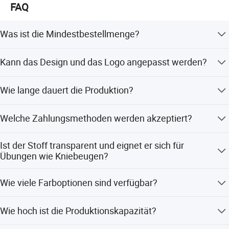
FAQ
Was ist die Mindestbestellmenge?
Die Mindestbestellmenge beträgt 5 Stück pro Design, und
Kann das Design und das Logo angepasst werden?
wir akzeptieren Sammelbestellungen.
Ja, wir bieten OEM- und ODM-Services an, die eine
Wie lange dauert die Produktion?
vollständige Anpassung des Designs und des Logodrucks
ermöglichen.
Die Standardproduktionszeit beträgt etwa 3-7 Tage. Für
Welche Zahlungsmethoden werden akzeptiert?
dringende Aufträge können wir eine beschleunigte
Produktion anbieten.
Wir akzeptieren Trade Assurance, T/T, Western Union,
Ist der Stoff transparent und eignet er sich für
PayPal und Online-Zahlungen über Escrow.
Übungen wie Kniebeugen?
Nein, der Stoff ist nicht transparent und eignet sich für
Wie viele Farboptionen sind verfügbar?
Übungen wie Kniebeugen, da er eine vollständige
Abdeckung bietet.
Es stehen mehr als 200 verschiedene Farben zur
Wie hoch ist die Produktionskapazität?
Auswahl.