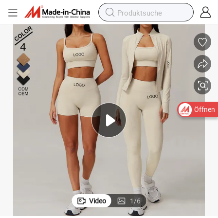
en mit BH/Oberteil/Blusen Jacke Shorts Leggings
Großhandels-Sportbekleidung für das Training im Fitnessstudio empfohl
Öffnen
Video
1
/
6