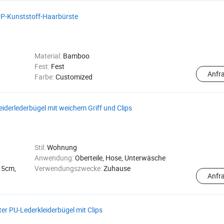
PP-Kunststoff-Haarbürste
Material:
Bamboo
Fest:
Fest
Anfr
Farbe:
Customized
iderlederbügel mit weichem Griff und Clips
Stil:
Wohnung
Anwendung:
Oberteile, Hose, Unterwäsche
.5cm,
Verwendungszwecke:
Zuhause
Anfr
ter PU-Lederkleiderbügel mit Clips