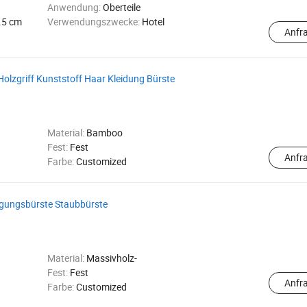
Anwendung:
Oberteile
.5 cm
Verwendungszwecke:
Hotel
Anfr
 Holzgriff Kunststoff Haar Kleidung Bürste
Material:
Bamboo
Fest:
Fest
Anfr
Farbe:
Customized
igungsbürste Staubbürste
Material:
Massivholz-
Fest:
Fest
Anfr
Farbe:
Customized