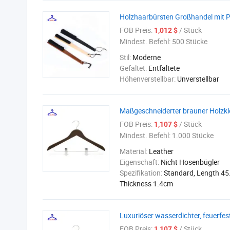
Holzhaarbürsten Großhandel mit 
FOB Preis:
/ Stück
1,012 $
Mindest. Befehl:
500 Stücke
Stil:
Moderne
Gefaltet:
Entfaltete
Höhenverstellbar:
Unverstellbar
Maßgeschneiderter brauner Holzkle
FOB Preis:
/ Stück
1,107 $
Mindest. Befehl:
1.000 Stücke
Material:
Leather
Eigenschaft:
Nicht Hosenbügler
Spezifikation:
Standard, Length 45
Thickness 1.4cm
Luxuriöser wasserdichter, feuerfes
FOB Preis:
/ Stück
1,107 $