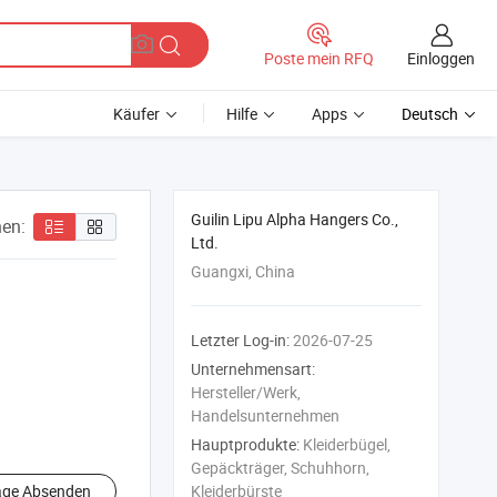
Einloggen
Poste mein RFQ
Käufer
Hilfe
Apps
Deutsch
Guilin Lipu Alpha Hangers Co.,
en:
Ltd.
Guangxi, China
Letzter Log-in:
2026-07-25
Unternehmensart:
Hersteller/Werk,
Handelsunternehmen
Hauptprodukte:
Kleiderbügel,
Gepäckträger, Schuhhorn,
age Absenden
Kleiderbürste