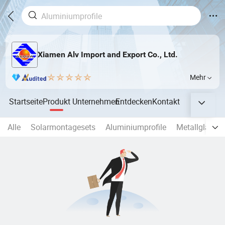
Xiamen Alv Import and Export Co., Ltd.
Mehr
Startseite
Produkt
Unternehmen
Entdecken
Kontakt
Alle
Solarmontagesets
Aluminiumprofile
Metallglasfen