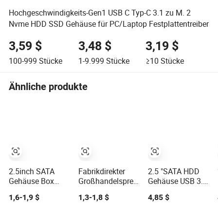
Hochgeschwindigkeits-Gen1 USB C Typ-C 3.1 zu M. 2
Nvme HDD SSD Gehäuse für PC/Laptop Festplattentreiber
3,59 $
3,48 $
3,19 $
100-999
Stücke
1-9.999
Stücke
≥10
Stücke
Ähnliche produkte
2.5inch SATA
Fabrikdirekter
2.5 "SATA HDD
Gehäuse Box
Großhandelspreis
Gehäuse USB 3.0
SSD HDD
Hochwertiges
HDMI HDD
1,6-1,9 $
1,3-1,8 $
4,85 $
Externes Gehäuse
externes
Gehäuse
HDD Box ABS
Festplattengehäuse