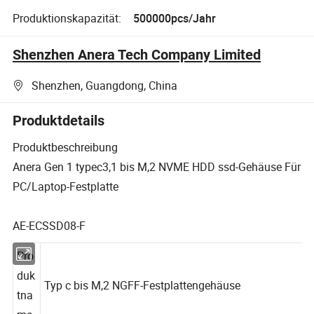
Produktionskapazität:
500000pcs/Jahr
Shenzhen Anera Tech Company Limited
Shenzhen, Guangdong, China
Produktdetails
Produktbeschreibung
Anera Gen 1 typec3,1 bis M,2 NVME HDD ssd-Gehäuse Für
PC/Laptop-Festplatte
AE-ECSSD08-F
Pro
duk
Typ c bis M,2 NGFF-Festplattengehäuse
tna