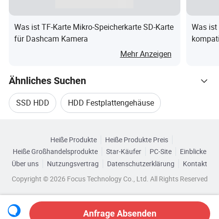
Direkte Stromversorgung über USB. Keine externe
Stromversorgung erforderlich
Was ist TF-Karte Mikro-Speicherkarte SD-Karte
Was ist
für Dashcam Kamera
kompati
Detaillierte Fotos
Untern
Mehr Anzeigen
Ähnliches Suchen
Unternehmensprofil
SSD HDD
HDD Festplattengehäuse
Über ANERA
Verwandte Kategorien
Anera Tech Industrial Co., Limited (Domestic Company:
Gehäuse Für Festplatten
Shenzhen Anera Tech Company Limited), mit Sitz in
Heiße Produkte
Heiße Produkte Preis
Durchsuchen Sie nach Kategorien
Heiße Großhandelsprodukte
Star-Käufer
PC-Site
Einblicke
Shenzhen, China, ist ein professioneller Hersteller und
Aluminium-Festplattengehäuse
Über uns
Nutzungsvertrag
Datenschutzerklärung
Kontakt
Exporteur spezialisiert auf Computer-Peripheriegeräte und
Copyright © 2026 Focus Technology Co., Ltd. All Rights Reserved
mobiles Zubehör. Unsere 2.000 Quadratmeter große
Gehäuse HDD Spieler
Fabrik ist mit vier Produktionslinien und fortschrittlichen
Maschinen wie Doppelwellen-Schweißmaschinen, SMT-
USB SATA Festplattengehäuse
Anfrage Absenden