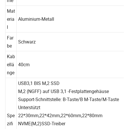
me
Mat
eria
Aluminium-Metall
l
Far
Schwarz
be
Kab
ellä
40cm
nge
USB3,1 BIS M,2 SSD
M,2 (NGFF) auf USB 3,1 -Festplattengehäuse
Support-Schnittstelle: B-Taste/B M-Taste/M-Taste
Unterstützt
Spe
22*30mm,22*42mm,22*60mm,22*80mm