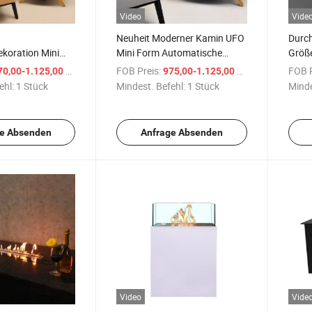
Video
Vide
Neuheit Moderner Kamin UFO
Durch
koration Mini
Mini Form Automatische
Größe
 Größe manuelle
Alkohol Kamine
intel
/ Stück
FOB Preis:
/ Stück
FOB P
70,00-1.125,00 $
975,00-1.125,00 $
Kamin
ehl:
1 Stück
Mindest. Befehl:
1 Stück
Minde
e Absenden
Anfrage Absenden
Video
Vide