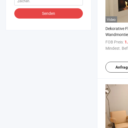
Senden
Video
Dekorative 
Wandmontier
Ethanolfeuer
FOB Preis:
1.
Mindest. Bef
Anfrag