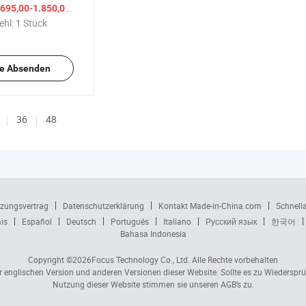
reich
/ Stück
695,00-1.850,00 $
ehl:
1 Stück
e Absenden
36
48
zungsvertrag
Datenschutzerklärung
Kontakt Made-in-China.com
Schnell
is
Español
Deutsch
Português
Italiano
Русский язык
한국어
Bahasa Indonesia
Copyright ©2026
Focus Technology Co., Ltd.
Alle Rechte vorbehalten
er englischen Version und anderen Versionen dieser Website. Sollte es zu Wiedersp
Nutzung dieser Website stimmen sie unseren AGB’s zu.