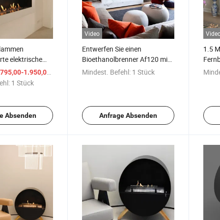
Video
Vide
Flammen
Entwerfen Sie einen
1.5 M
te elektrische
Bioethanolbrenner Af120 mit
Fern
stelle
Fernbedienung
Desig
/ Stück
Mindest. Befehl:
1 Stück
Minde
795,00-1.950,00 $
Bioet
ehl:
1 Stück
Kami
e Absenden
Anfrage Absenden