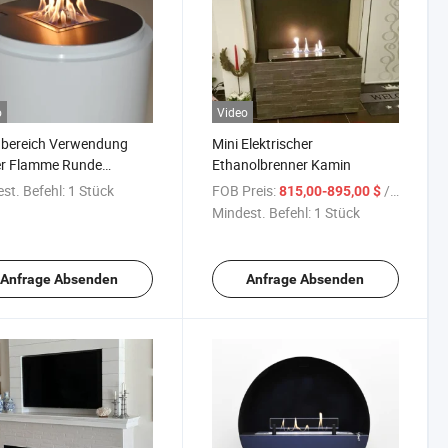
o
Video
nbereich Verwendung
Mini Elektrischer
er Flamme Runde
Ethanolbrenner Kamin
atische Elektrische
st. Befehl:
1 Stück
FOB Preis:
/ Stück
815,00-895,00 $
olbrenner
Mindest. Befehl:
1 Stück
Anfrage Absenden
Anfrage Absenden