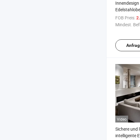
Innendesign
Edelstahlobe
Bioethanolb
FOB Preis:
2.
Af150
Mindest. Bef
Anfrag
Video
Sichere und 
intelligente 