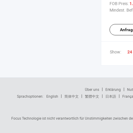
den Innenbe
FOB Preis:
1.
Mindest. Bef
Anfrag
Show:
24
Über uns
Erklärung
Nut
Sprachoptionen:
English
简体中文
繁體中文
日本語
França
Focus Technologie ist nicht verantwortlich für Unstimmigkeiten zwischen d