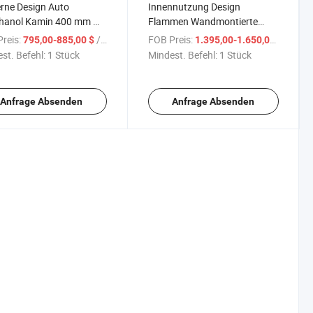
rne Design Auto
Innennutzung Design
thanol Kamin 400 mm mit
Flammen Wandmontierte
bedienung
automatische Ethanol Kamin
reis:
/ Stück
FOB Preis:
/ Stüc
795,00-885,00 $
1.395,00-1.650,00 $
Ah66
st. Befehl:
1 Stück
Mindest. Befehl:
1 Stück
Anfrage Absenden
Anfrage Absenden