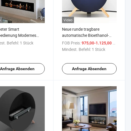
o
Video
eter Smart
Neue runde tragbare
bedienung Modernes
automatische Bioethanol-
n Elektrischer
Feuerstelle elektrisch
st. Befehl:
1 Stück
FOB Preis:
/ Stück
975,00-1.125,00 $
hanolbrenner Bio Kamin
Mindest. Befehl:
1 Stück
ne
Anfrage Absenden
Anfrage Absenden