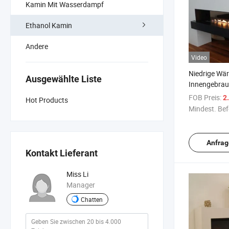
Kamin Mit Wasserdampf
Ethanol Kamin
Andere
Video
Niedrige Wä
Ausgewählte Liste
Innengebra
Bio-Ethanol-
FOB Preis:
2.
Hot Products
Elektrokami
Mindest. Bef
Anfrag
Kontakt Lieferant
Miss Li
Manager
Chatten