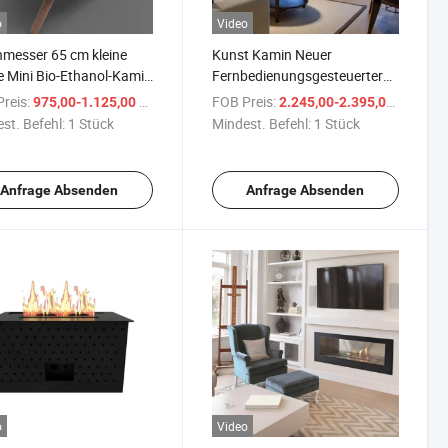
o
Video
messer 65 cm kleine
Kunst Kamin Neuer
 Mini Bio-Ethanol-Kamin
Fernbedienungsgesteuerter
ligente Ethanolbrenner
Automatischer
reis:
/ Stück
FOB Preis:
/ Stüc
975,00-1.125,00 $
2.245,00-2.395,00 $
Ethanolbrenner Af150
st. Befehl:
1 Stück
Mindest. Befehl:
1 Stück
Anfrage Absenden
Anfrage Absenden
o
Video