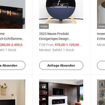
Video
Vide
rme
2025 Neues Produkt
Inne
uch Echtflammen
Einzigartiges Design
Echt
Brenner für
Tragbarer und Boden
Autom
/ Stück
FOB Preis:
/ Stück
Minde
280,00-2.450,00 $
970,00-1.125,00 $
n
Intelligenter Bio-Ethanol-
Ethan
ehl:
1 Stück
Mindest. Befehl:
1 Stück
Kamin
e Absenden
Anfrage Absenden