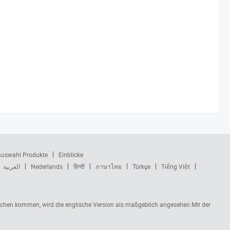
auswahl Produkte
Einblicke
العربية
Nederlands
हिन्दी
ภาษาไทย
Türkçe
Tiếng Việt
rüchen kommen, wird die englische Version als maßgeblich angesehen.Mit der