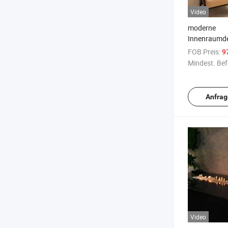
Video
moderne
Innenraumde
Rund Kleine
FOB Preis:
9
Bioethanol 
Mindest. Bef
Anfrag
Video