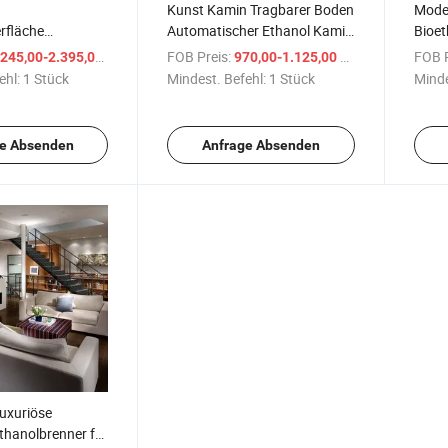
Kunst Kamin Tragbarer Boden
Mode
rfläche
Automatischer Ethanol Kamin
Bioe
renner für Kamin
Ap60
Fern
/ Stück
FOB Preis:
/ Stück
FOB P
245,00-2.395,00 $
970,00-1.125,00 $
ehl:
1 Stück
Mindest. Befehl:
1 Stück
Minde
e Absenden
Anfrage Absenden
luxuriöse
Ethanolbrenner für