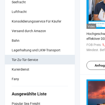
Seefracht
Luftfracht
Konsolidierungsservice Für Käufer
Video
Versand durch Amazon
Hochgeschwi
effektiver D
Bahn
Tür-Agenten
FOB Preis:
1
von China n
Mindest. Bef
Lagerhaltung und LKW-Transport
Seefrachtlog
Tür-Zu-Tür-Service
Anfrag
Kurierdienst
Fany
Ausgewählte Liste
Popular Sea Freight