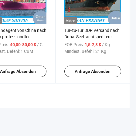
o
Video
andagent von China nach
Tür-zu-Tür DDP Versand nach
professioneller
Dubai Seefrachtspediteur
achtspediteur
reis:
/ CBM
FOB Preis:
/ Kg
40,00-80,00 $
1,5-2,8 $
st. Befehl:
1 CBM
Mindest. Befehl:
21 Kg
Anfrage Absenden
Anfrage Absenden