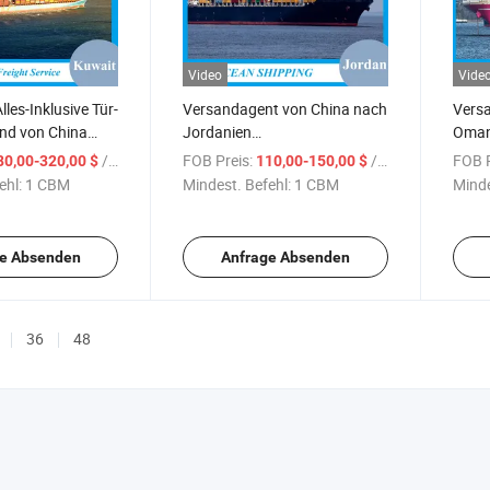
Video
Vide
les-Inklusive Tür-
Versandagent von China nach
Vers
and von China
Jordanien
Oman 
Seefracht/Luftfracht
Seefr
/ CBM
FOB Preis:
/ CBM
FOB P
80,00-320,00 $
110,00-150,00 $
ehl:
1 CBM
Mindest. Befehl:
1 CBM
Minde
e Absenden
Anfrage Absenden
36
48