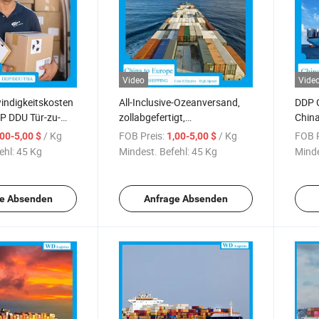
Video
Vide
ndigkeitskosten
All-Inclusive-Ozeanversand,
DDP 
DP DDU Tür-zu-
zollabgefertigt,
Chin
dienst Versand
maßgeschneiderte DDP-
Guan
/ Kg
FOB Preis:
/ Kg
FOB P
,00-5,00 $
1,00-5,00 $
ach Europa Preis
Versandpläne von China nach
Seefr
ehl:
45 Kg
Mindest. Befehl:
45 Kg
Minde
istikdienst
Europa
e Absenden
Anfrage Absenden