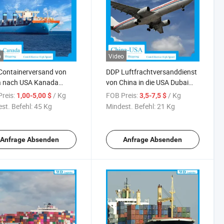
o
Video
Containerversand von
DDP Luftfrachtversanddienst
a nach USA Kanada
von China in die USA Dubai
gzhou Logistik
VAE Vereinigte Arabische
reis:
/ Kg
FOB Preis:
/ Kg
1,00-5,00 $
3,5-7,5 $
acht nach Australien
Emirate Saudi-Arabien Preis
st. Befehl:
45 Kg
Mindest. Befehl:
21 Kg
Lieferung
Anfrage Absenden
Anfrage Absenden