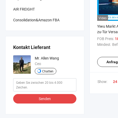
AIR FREIGHT
Video
Consolidation&Amazon FBA
Yiwu Markt Al
zu-Tür Vers
nach Kuwait
FOB Preis:
1
Mindest. Bef
Kontakt Lieferant
Mr. Allen Wang
Anfrag
Ceo
Chatten
Show:
24
Senden