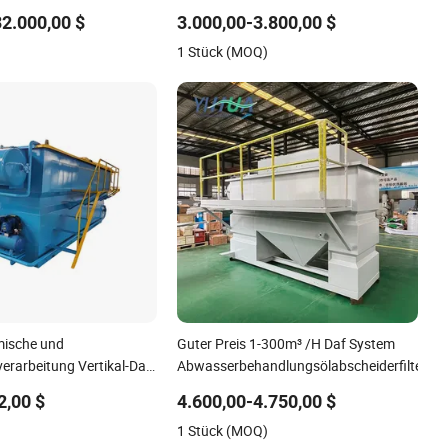
erien sowie
mit gelöstem Luftflotationssystem für
32.000,00 $
3.000,00-3.800,00 $
sserbehandlungsanlagen
die Abwasserbehandlung
1 Stück (MOQ)
mische und
Guter Preis 1-300m³ /H Daf System
erarbeitung Vertikal-Daf-
Abwasserbehandlungsölabscheiderfilter
leistungsstarke Öl-
2,00 $
4.600,00-4.750,00 $
ung durch gelöste
)
1 Stück (MOQ)