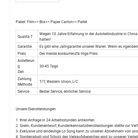
Paket: Film=> Box=> Paper Carton=> Pallet
Wegen 10 Jahre Erfahrung in der Autoteilindustrie in China.
Qualitä T
halten!
Garantie
Es gibt eine Jahrgarantie unserer Waren. Wenn es irgendei
Preis
Der meiste konkurrenzfä Hige Preis
Anlieferun
g
30-45 Tage
Zeit
Zahlung
T/T, Western Union, L/C
Methode
Service
Bester Service, ehrlicher Service
Unsere Dienstleistungen
1. Ihrer Anfrage in 24 Arbeitsstunden antworten
2. Soem, Kundenentwurf, Kundenkennsatzdienstleistungen stellte zur Ver
3. Exklusive und eindeutige Lö Sung kann zu unseren Abnehmern von unse
4. Sonderrabatt und Schutz des Verkaufsbereiches wird zu unseren Vertei