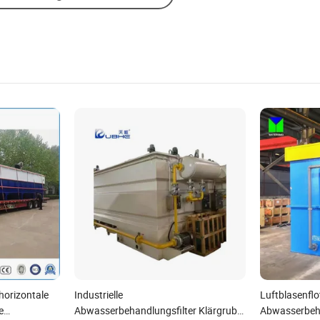
orizontale
Industrielle
Luftblasenflo
e
Abwasserbehandlungsfilter Klärgrube
Abwasserbeha