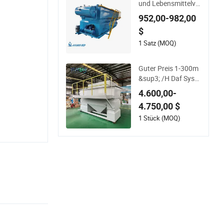
und Lebensmittelve
rarbeitung Vertikal-
952,00-982,00
Daf-Maschine für lei
$
stungsstarke Öl-Wa
sser-Trennung durc
1 Satz (MOQ)
h gelöste Luftflotati
on
Guter Preis 1-300m
&sup3; /H Daf Syste
m Abwasserbehand
4.600,00-
lungsölabscheiderfil
4.750,00 $
ter
1 Stück (MOQ)