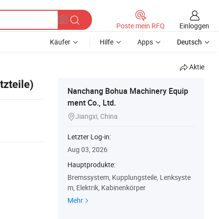
Einloggen
Poste mein RFQ
Käufer
Hilfe
Apps
Deutsch
Aktie
zteile)
Nanchang Bohua Machinery Equip
ment Co., Ltd.
Jiangxi, China

Letzter Log-in:
Aug 03, 2026
Hauptprodukte:
Bremssystem, Kupplungsteile, Lenksyste
m, Elektrik, Kabinenkörper
Mehr