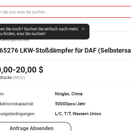
en Sie noch? Suchen Sie einfach nach mehr,
u finden, was Sie suchen!
arbeitungsmachine
65276 LKW-Stoßdämpfer für DAF (Selbstersat
,00-20,00 $
Stücke
(MOQ)
en:
Ningbo, China
uktionskapazität:
50000pcs/Jahr
lungsbedingungen:
L/C, T/T, Western Union
Anfrage Absenden