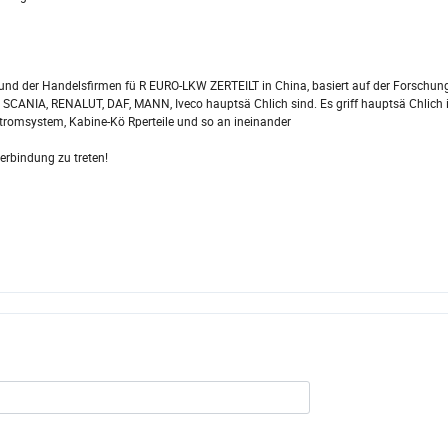
und der Handelsfirmen fü R EURO-LKW ZERTEILT in China, basiert auf der Forschung
 SCANIA, RENALUT, DAF, MANN, Iveco hauptsä Chlich sind. Es griff hauptsä Chlich 
tromsystem, Kabine-Kö Rperteile und so an ineinander
erbindung zu treten!