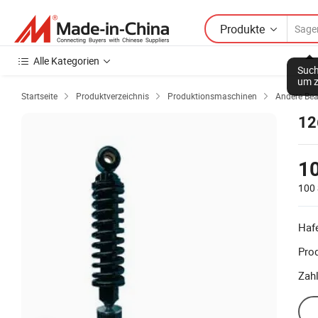
Produkte
Alle Kategorien
Such
um z
Startseite
Produktverzeichnis
Produktionsmaschinen
Andere Be



12
10
100 
Haf
Prod
Zah