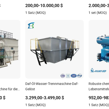
Kläranlagen
gelöstes Daf für Öl und Fett
und Gasraffin
$
200,00-10.000,00 $
2.000,00-
Wäschereiwa
1 Satz (MOQ)
1 set (MOQ)
Daf-Öl-Wasser-Trennmaschine-Daf-
Robuste che
hine für die
Gelöst
Lebensmittelv
der
Maschine für 
0 $
3.299,00-3.499,00 $
952,00-98
Wasser-Trenn
1 Satz (MOQ)
1 Satz (MOQ
Luftflotation