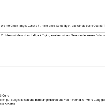
 We mö Chten langes Geschä Ft, nicht once. So tä Tigen, das wir die beste Qualitä T
n Problem mit dem Vorschaltgerä T gibt, ersetzen wir ein Neues in der neuen Ordnu
fü Gung
ren gut ausgebildeten und Berufsingenieuren und von Personal zur Verfü Gung ges
lern geboten