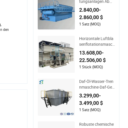
tungsanlagen Abwa
sserbehandlungsan
2.840,00-
lage Luftflotations
2.860,00 $
maschine Wasserrei
nigungsanlage
1 Satz (MOQ)
,
in den
Horizontale Luftbla
senflotationsmasch
ine für die Abwasser
13.608,00-
behandlung in der A
22.506,00 $
quakultur
1 Stück (MOQ)
Daf-Öl-Wasser-Tren
nmaschine-Daf-Gel
öst
3.299,00-
3.499,00 $
1 Satz (MOQ)
Robuste chemische