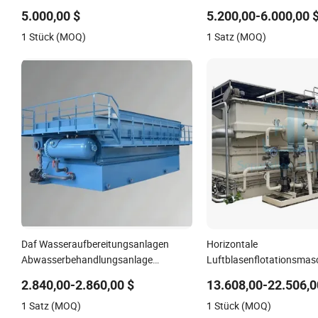
Abwasserbehandlung in 
5.000,00 $
5.200,00-6.000,00 
1 Stück (MOQ)
1 Satz (MOQ)
Daf Wasseraufbereitungsanlagen
Horizontale
Abwasserbehandlungsanlage
Luftblasenflotationsmasc
Luftflotationsmaschine
Abwasserbehandlung in 
2.840,00-2.860,00 $
13.608,00-22.506,0
Wasserreinigungsanlage
Aquakultur
1 Satz (MOQ)
1 Stück (MOQ)