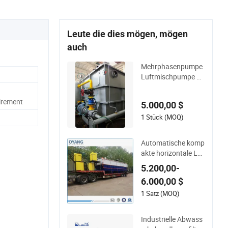
Leute die dies mögen, mögen
auch
Mehrphasenpumpe
Luftmischpumpe D
AF-System gelöste
Luftflotation
irement
5.000,00 $
1 Stück (MOQ)
Automatische komp
akte horizontale Luf
tblasenflotation für
5.200,00-
die Abwasserbehan
6.000,00 $
dlung in Kläranlage
n
1 Satz (MOQ)
Industrielle Abwass