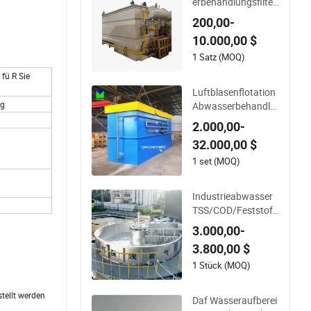
erbehandlungsfilter
Klärgrube gelöstes
200,00-
Daf für Öl und Fett
10.000,00 $
1 Satz (MOQ)
 fü R Sie
Luftblasenflotation
ng
Abwasserbehandlu
ngsanlage für Öl- un
2.000,00-
d Gasraffinerien so
32.000,00 $
wie Wäschereiwass
erbehandlungsanla
1 set (MOQ)
gen
Industrieabwasser
TSS/COD/Feststoff
reduktionsanlage m
3.000,00-
it gelöstem Luftflot
3.800,00 $
ationssystem für di
e Abwasserbehandl
1 Stück (MOQ)
ung
tellt werden
Daf Wasseraufberei