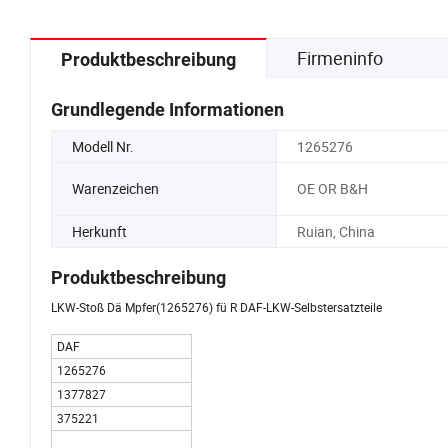
Firmeninfo
Produktbeschreibung
Grundlegende Informationen
Modell Nr.
1265276
Warenzeichen
OE OR B&H
Herkunft
Ruian, China
Produktbeschreibung
LKW-Stoß Dä Mpfer(1265276) fü R DAF-LKW-Selbstersatzteile
DAF
1265276
1377827
375221