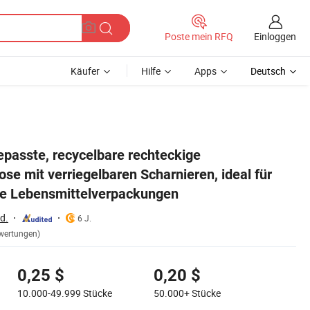
Einloggen
Poste mein RFQ
Käufer
Hilfe
Apps
Deutsch
undliche Lebensmittelverpackungen
passte, recycelbare rechteckige
e mit verriegelbaren Scharnieren, ideal für
he Lebensmittelverpackungen
td.
6 J.
wertungen)
0,25 $
0,20 $
10.000-49.999
Stücke
50.000+
Stücke