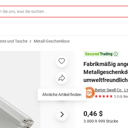
iste und Tasche
Metall-Geschenkbox
Metallgeschenkdose mit verriegelbaren Scharnieren, ideal für umweltfre

Fabrikmäßig ange
Metallgeschenkdos
umweltfreundlic
Better Swell Co., L
Ähnliche Artikel finden
5.0
(6 Be
Preisgestaltung
0,46 $
3.000-9.999
Stücke
Kontakt Lieferant