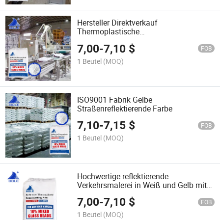
Hersteller Direktverkauf
Thermoplastische
Straßenmarkierungsfarbe
7,00
-
7,10
$
FOB
1 Beutel
(MOQ)
ISO9001 Fabrik Gelbe
Straßenreflektierende Farbe
7,10
-
7,15
$
FOB
1 Beutel
(MOQ)
Hochwertige reflektierende
Verkehrsmalerei in Weiß und Gelb mit
starker Haftung für
7,00
-
7,10
$
Straßenmarkierungen
FOB
1 Beutel
(MOQ)