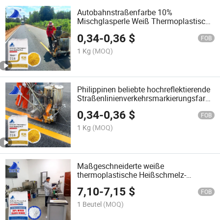
Autobahnstraßenfarbe 10%
Mischglasperle Weiß Thermoplastische
Straßenmarkierungsfarbe
0,34
-
0,36
$
FOB
1 Kg
(MOQ)
Philippinen beliebte hochreflektierende
Straßenlinienverkehrsmarkierungsfarbe
reflektierende
0,34
-
0,36
$
Thermoplaststraßenmarkierungsfarbe
FOB
1 Kg
(MOQ)
Maßgeschneiderte weiße
thermoplastische Heißschmelz-
Straßenmarkierungsfarbe
7,10
-
7,15
$
FOB
1 Beutel
(MOQ)