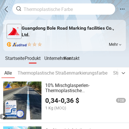
Guangdong Bole Road Marking facilities Co.,
Ltd.
Mehr
Startseite
Produkt
Unternehmen
Kontakt
Alle
Thermoplastische Straßenmarkierungsfarbe
Straße
10% Mischglasperlen-
Thermoplastische
Straßenmarkierungsfarbe Autobahn
0,34
-
0,36
$
reflektierend
FOB
1 Kg
(MOQ)