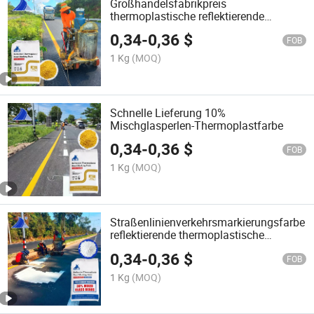
Großhandelsfabrikpreis
thermoplastische reflektierende
Straßenmarkierungsfarbe BS3262
0,34
-
0,36
$
hochreflektierende Straßenfarbe
FOB
1 Kg
(MOQ)
Schnelle Lieferung 10%
Mischglasperlen-Thermoplastfarbe
0,34
-
0,36
$
FOB
1 Kg
(MOQ)
Straßenlinienverkehrsmarkierungsfarbe
reflektierende thermoplastische
Straßenmarkierungsfarbe
0,34
-
0,36
$
FOB
1 Kg
(MOQ)