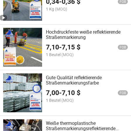
0,34
-
0,36
$
Straßenmarkierungsfarbe
FOB
1 Kg
(MOQ)
Hochdruckfeste weiße reflektierende
Straßenmarkierung
7,10
-
7,15
$
FOB
1 Beutel
(MOQ)
Gute Qualität reflektierende
Straßenmarkierungsfarbe
7,00
-
7,10
$
FOB
1 Beutel
(MOQ)
Weiße thermoplastische
Straßenmarkierungsreflektierende