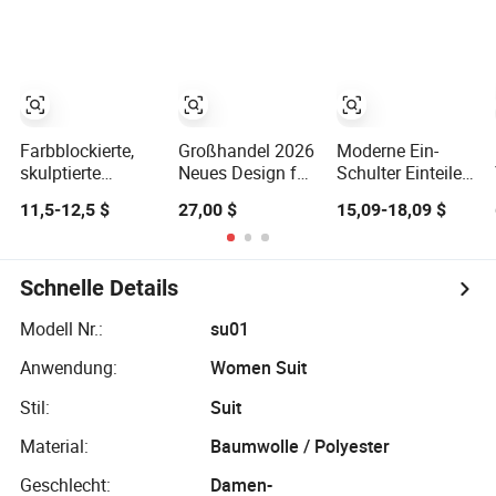
Strandspaß
elegantes Design
Farbblockierte,
Großhandel 2026
Moderne Ein-
skulptierte
Neues Design für
Schulter Einteiler
Einteiler-
Frauen Ideal
Badeanzug -
11,5-12,5 $
27,00 $
15,09-18,09 $
Sportbekleidung -
Sport
Einzigartiges
Design mit
Hochleistungsbequem
Design
hohlem Rücken
Passform
und
Premium Qualität
Schnelle Details
Reißverschlusskragen
Perfekt für den
täglichen 2 PCS
Modell Nr.:
su01
Anzüge
Anwendung:
Women Suit
Stil:
Suit
Material:
Baumwolle / Polyester
Geschlecht:
Damen-