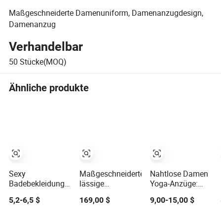
Maßgeschneiderte Damenuniform, Damenanzugdesign,
Damenanzug
Verhandelbar
50
Stücke(MOQ)
Ähnliche produkte
Sexy
Maßgeschneiderte
Nahtlose Damen
Badebekleidung
lässige
Yoga-Anzüge:
Bikinis
Damenblazer -
Glatter Sitz &
5,2-6,5 $
169,00 $
9,00-15,00 $
Badeanzug
Taillierte
modernes Design
Strickdesign für
Passform und