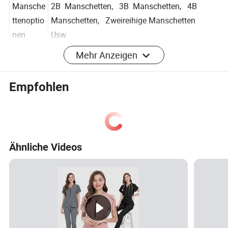
Optionen
Schalkragen ; ( Wie Ihre Anforderungen)
Mansche
2B Manschetten, 3B Manschetten, 4B
ttenoptio
Manschetten, Zweireihige Manschetten
nen
Usw.
Mehr Anzeigen
Service
Anpassungsservice ;
Empfohlen
Wir Sind Bereit , Proben Für Ihre Nähere
Inspektion zur Verfügung zu stellen, aber
Kosten für Muster Und Kuriergebühren
Werden Von Ihnen getragen. Alle Diese
Probe
Probe Kosten Können Vollständig Erstattet
Ähnliche Videos
Werden, wenn Es Eine Echte Bestellung.
Alle Montagemuster Sind Innerhalb Von
7-9 Tagen lieferbar.
Wir Können 100% Prompte Lieferzeit Für