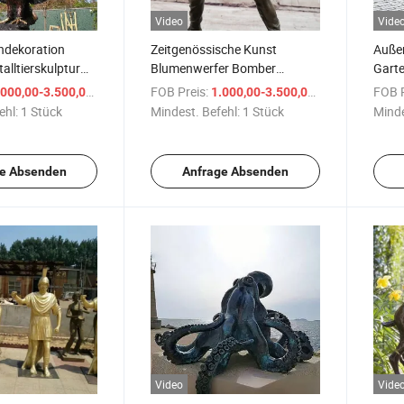
Video
Vide
ndekoration
Zeitgenössische Kunst
Außen
alltierskulptur
Blumenwerfer Bomber
Garte
Adler Statue
Metallhandwerk Lebensgroße
Frosc
/ Stück
FOB Preis:
/ Stück
FOB P
000,00-3.500,00 $
1.000,00-3.500,00 $
Bronze Banksy Skulptur
ehl:
1 Stück
Mindest. Befehl:
1 Stück
Minde
e Absenden
Anfrage Absenden
Video
Vide