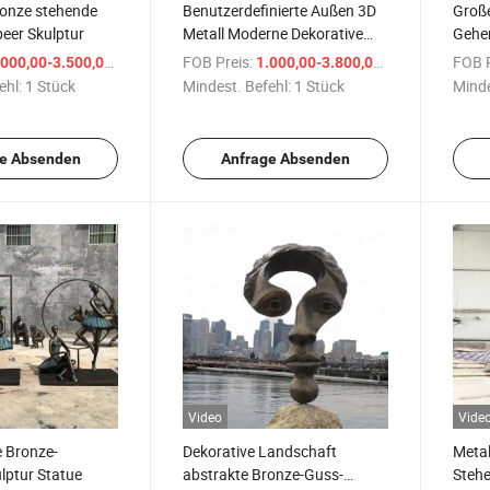
onze stehende
Benutzerdefinierte Außen 3D
Groß
peer Skulptur
Metall Moderne Dekorative
Gehe
Große Bronze-Oktopus-
Bronz
/ Stück
FOB Preis:
/ Stück
FOB P
000,00-3.500,00 $
1.000,00-3.800,00 $
Skulptur
ehl:
1 Stück
Mindest. Befehl:
1 Stück
Minde
e Absenden
Anfrage Absenden
Video
Vide
 Bronze-
Dekorative Landschaft
Metal
ulptur Statue
abstrakte Bronze-Guss-
Stehe