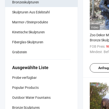
Bronzeskulpturen
Skulpturen Aus Edelstahl
Marmor-/Steinprodukte
Video
Kinetische Skulpturen
Zoo Dekor M
Bronze Skul
Fiberglas-Skulpturen
Riesen King 
FOB Preis:
9
Statue
Mindest. Bef
Grabstein
Ausgewählte Liste
Anfrag
Probe verfügbar
Popular Products
Outdoor Water Fountains
Bronze Sculptures