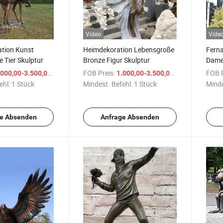
Video
Vide
tion Kunst
Heimdekoration Lebensgroße
Ferna
e Tier Skulptur
Bronze Figur Skulptur
Dame 
/ Stück
FOB Preis:
/ Stück
FOB P
000,00-3.500,00 $
1.000,00-3.500,00 $
ehl:
1 Stück
Mindest. Befehl:
1 Stück
Minde
e Absenden
Anfrage Absenden