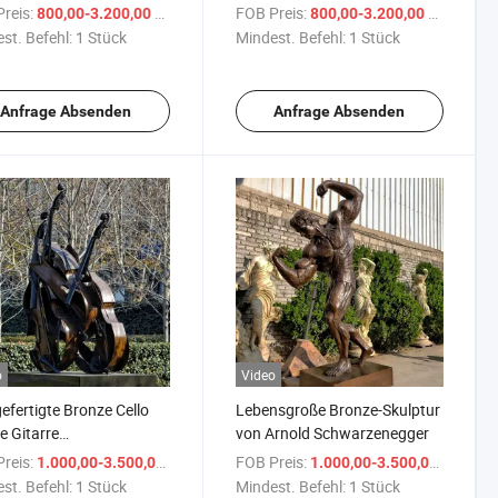
nlampe Skulptur
abstrakte Statue Skulptur
reis:
/ Stück
FOB Preis:
/ Stück
800,00-3.200,00 $
800,00-3.200,00 $
st. Befehl:
1 Stück
Mindest. Befehl:
1 Stück
Anfrage Absenden
Anfrage Absenden
o
Video
fertigte Bronze Cello
Lebensgroße Bronze-Skulptur
ne Gitarre
von Arnold Schwarzenegger
instrument Skulptur
reis:
/ Stück
FOB Preis:
/ Stüc
1.000,00-3.500,00 $
1.000,00-3.500,00 $
st. Befehl:
1 Stück
Mindest. Befehl:
1 Stück