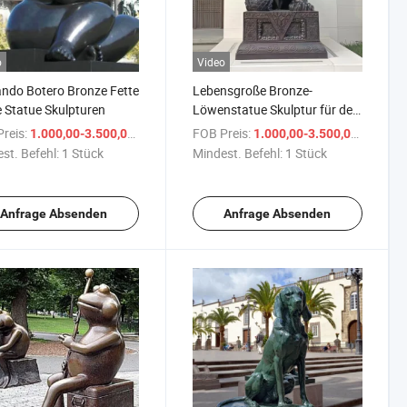
o
Video
ndo Botero Bronze Fette
Lebensgroße Bronze-
Statue Skulpturen
Löwenstatue Skulptur für den
Außenbereich
reis:
/ Stück
FOB Preis:
/ Stüc
1.000,00-3.500,00 $
1.000,00-3.500,00 $
st. Befehl:
1 Stück
Mindest. Befehl:
1 Stück
Anfrage Absenden
Anfrage Absenden