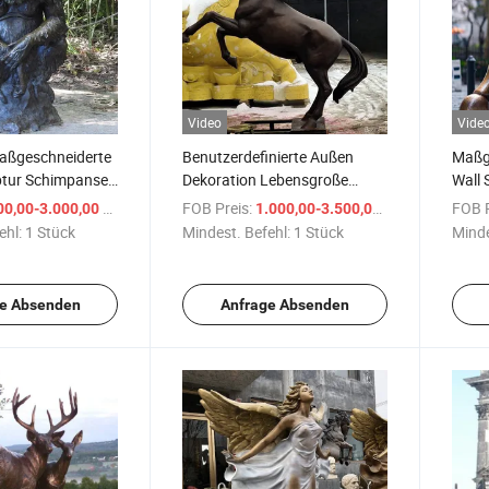
Video
Vide
aßgeschneiderte
Benutzerdefinierte Außen
Maßge
ptur Schimpanse
Dekoration Lebensgroße
Wall 
Kong Gorilla
Arabische Pferdestatue
Boter
/ Stück
FOB Preis:
/ Stück
FOB P
00,00-3.000,00 $
1.000,00-3.500,00 $
Steigendes Pferd Bronze
ehl:
1 Stück
Mindest. Befehl:
1 Stück
Minde
Skulptur
e Absenden
Anfrage Absenden