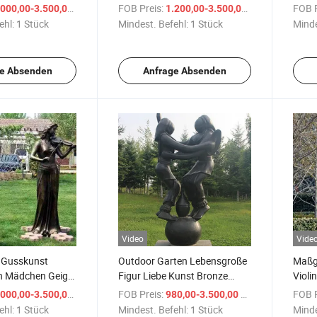
Skulptur
Dame
/ Stück
FOB Preis:
/ Stück
FOB P
000,00-3.500,00 $
1.200,00-3.500,00 $
ehl:
1 Stück
Mindest. Befehl:
1 Stück
Minde
e Absenden
Anfrage Absenden
Video
Vide
 Gusskunst
Outdoor Garten Lebensgroße
Maßge
n Mädchen Geige
Figur Liebe Kunst Bronze
Violi
ulptur
Umarmung Skulptur
Musik
/ Stück
FOB Preis:
/ Stück
FOB P
000,00-3.500,00 $
980,00-3.500,00 $
ehl:
1 Stück
Mindest. Befehl:
1 Stück
Minde