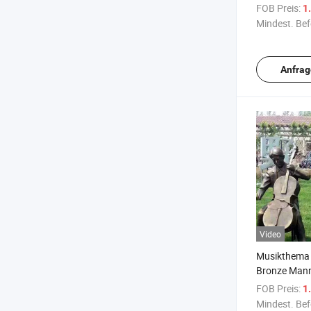
FOB Preis:
1.
Mindest. Bef
Anfrag
Video
Musikthema
Bronze Man
spielende Sk
FOB Preis:
1.
Mindest. Bef