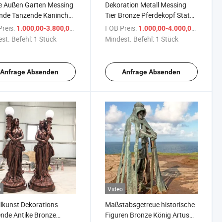
e Außen Garten Messing
Dekoration Metall Messing
nde Tanzende Kaninchen
Tier Bronze Pferdekopf Statue
e Skulptur
Skulptur
reis:
/ Stück
FOB Preis:
/ Stüc
1.000,00-3.800,00 $
1.000,00-4.000,00 $
st. Befehl:
1 Stück
Mindest. Befehl:
1 Stück
Anfrage Absenden
Anfrage Absenden
o
Video
lkunst Dekorations
Maßstabsgetreue historische
nde Antike Bronze
Figuren Bronze König Artus