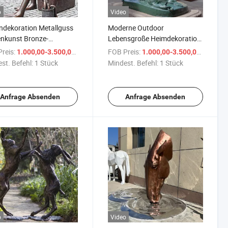
o
Video
dekoration Metallguss
Moderne Outdoor
nkunst Bronze-
Lebensgroße Heimdekoration
hskulptur
Stehende Bronze
reis:
/ Stück
FOB Preis:
/ Stüc
1.000,00-3.500,00 $
1.000,00-3.500,00 $
Hundeskulptur
st. Befehl:
1 Stück
Mindest. Befehl:
1 Stück
Anfrage Absenden
Anfrage Absenden
o
Video