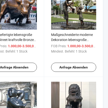
o
Video
fertigte lebensgroße
Maßgeschneiderte moderne
Street kraftvolle Bronze
Dekoration lebensgroße
o Stierkampf Skulptur
Bronzeskulptur
reis:
/ Stück
FOB Preis:
/ Stüc
1.000,00-3.500,00 $
1.000,00-3.500,00 $
st. Befehl:
1 Stück
Mindest. Befehl:
1 Stück
Anfrage Absenden
Anfrage Absenden