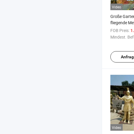
Video
Große Garte
fliegende Met
Guss Bronze 
FOB Preis:
1.
Mindest. Bef
Anfrag
Video