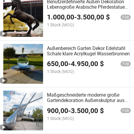
Benutzerdefinierte Außen Dekoration
Lebensgroße Arabische Pferdestatue
Steigendes Pferd Bronze Skulptur
1.000,00
-
3.500,00
$
FOB
1 Stück
(MOQ)
Außenbereich Garten Dekor Edelstahl
Schale klare Acrylkugel Wasserbrunnen
650,00
-
4.950,00
$
FOB
1 Stück
(MOQ)
Maßgeschneiderte moderne große
Gartendekoration Außenskulptur aus
Metall abstrakter Spiegel aus Edelstahl
900,00
-
3.500,00
$
FOB
1 Stück
(MOQ)