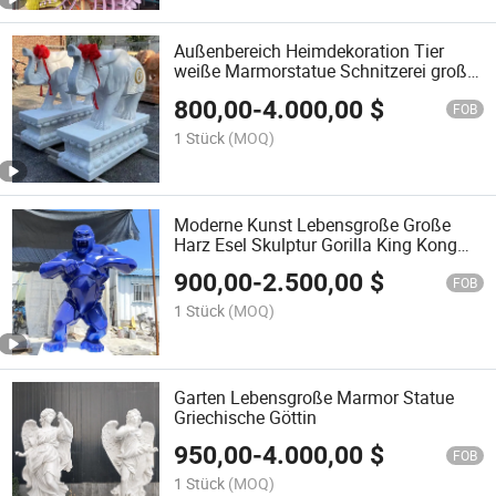
Außenbereich Heimdekoration Tier
weiße Marmorstatue Schnitzerei große
Elefantenskulptur
800,00
-
4.000,00
$
FOB
1 Stück
(MOQ)
Moderne Kunst Lebensgroße Große
Harz Esel Skulptur Gorilla King Kong
Statue
900,00
-
2.500,00
$
FOB
1 Stück
(MOQ)
Garten Lebensgroße Marmor Statue
Griechische Göttin
950,00
-
4.000,00
$
FOB
1 Stück
(MOQ)