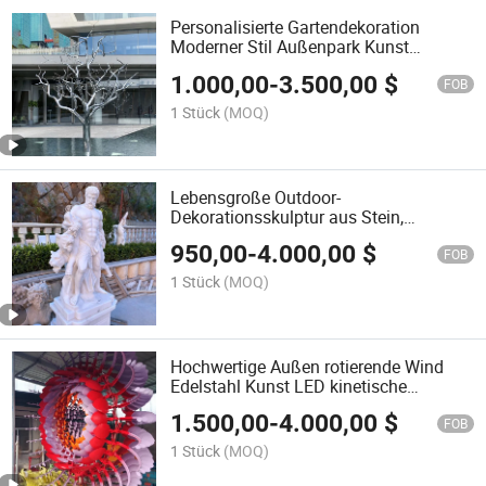
Personalisierte Gartendekoration
Moderner Stil Außenpark Kunst
Metallbaum Skulptur
1.000,00
-
3.500,00
$
FOB
1 Stück
(MOQ)
Lebensgroße Outdoor-
Dekorationsskulptur aus Stein,
handgeschnitzt, Marmorf figurstatue
950,00
-
4.000,00
$
FOB
1 Stück
(MOQ)
Hochwertige Außen rotierende Wind
Edelstahl Kunst LED kinetische
Skulptur
1.500,00
-
4.000,00
$
FOB
1 Stück
(MOQ)