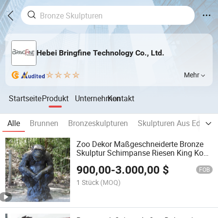
Hebei Bringfine Technology Co., Ltd.
Mehr
Startseite
Produkt
Unternehmen
Kontakt
Alle
Brunnen
Bronzeskulpturen
Skulpturen Aus Edelsta
Zoo Dekor Maßgeschneiderte Bronze
Skulptur Schimpanse Riesen King Kong
Gorilla Statue
900,00
-
3.000,00
$
FOB
1 Stück
(MOQ)