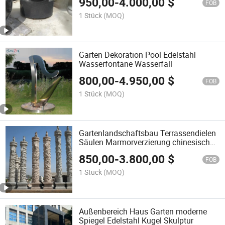
950,00
-
4.000,00
$
FOB
1 Stück
(MOQ)
Garten Dekoration Pool Edelstahl
Wasserfontäne Wasserfall
800,00
-
4.950,00
$
FOB
1 Stück
(MOQ)
Gartenlandschaftsbau Terrassendielen
Säulen Marmorverzierung chinesische
Drachenpfeiler
850,00
-
3.800,00
$
FOB
1 Stück
(MOQ)
Außenbereich Haus Garten moderne
Spiegel Edelstahl Kugel Skulptur