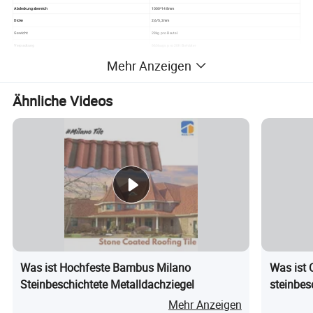
Abdeckungsbereich
1000*148mm
Dicke
2,6/5,2mm
Gewicht
28kg pro Beutel.
Verpackung
960bags pro 20ft Behälter
Lieferzeit
7days
Mehr Anzeigen
Lebensdauer
20-30 Jahre
Ähnliche Videos
Was ist Hochfeste Bambus Milano
Was ist 
Steinbeschichtete Metalldachziegel
steinbes
Mehr Anzeigen