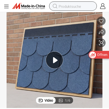
Öffnen
Video
1
/
6