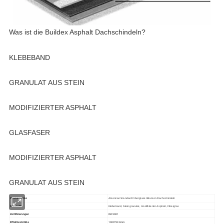
Was ist die Buildex Asphalt Dachschindeln?
KLEBEBAND
GRANULAT AUS STEIN
MODIFIZIERTER ASPHALT
GLASFASER
MODIFIZIERTER ASPHALT
GRANULAT AUS STEIN
Produktname
American Standard Fiberglass Bitumen Dachschindeln
Rohstoffe
Klebeband, Steingranulat, modifizierter Asphalt, Fiberglas
Zertifizierungen
ISO9001
Effektive Größe
1000*333mm