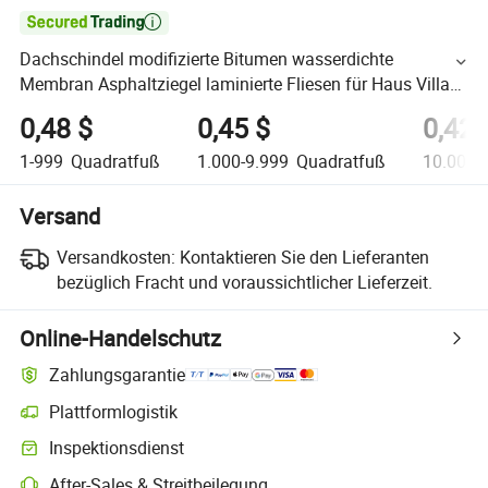

Dachschindel modifizierte Bitumen wasserdichte
Membran Asphaltziegel laminierte Fliesen für Haus Villa
Asphaltziegel Dachziegel
0,48 $
0,45 $
0,42 
1-999
Quadratfuß
1.000-9.999
Quadratfuß
10.000-
Versand
Versandkosten:
Kontaktieren Sie den Lieferanten
bezüglich Fracht und voraussichtlicher Lieferzeit.
Online-Handelschutz
Zahlungsgarantie
Plattformlogistik
Inspektionsdienst
After-Sales & Streitbeilegung