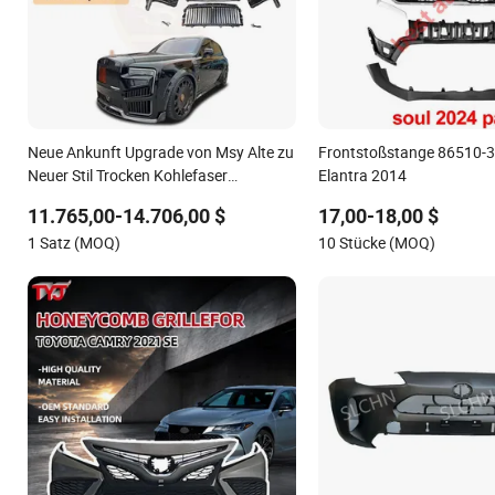
Neue Ankunft Upgrade von Msy Alte zu
Frontstoßstange 86510-3
Neuer Stil Trocken Kohlefaser
Elantra 2014
Karosserie-Kit für Rolls Royce Cullinan
11.765,00-14.706,00 $
17,00-18,00 $
Scheinwerfer Hintere Stoßstange
1 Satz (MOQ)
10 Stücke (MOQ)
Kühlergrill