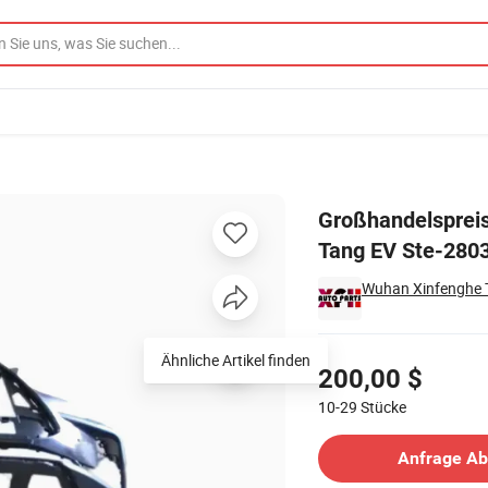
fänger für BYD Tang EV Ste-2803100/00
Großhandelspreis
Tang EV Ste-280
Wuhan Xinfenghe T
Preisgestaltung
Ähnliche Artikel finden
200,00 $
10-29
Stücke
Kontakt Lieferant
Anfrage A