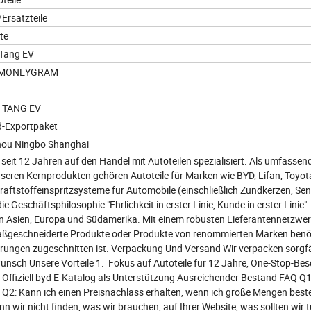
/Ersatzteile
te
 Tang EV
C MONEYGRAM
 TANG EV
d-Exportpaket
ou Ningbo Shanghai
eit 12 Jahren auf den Handel mit Autoteilen spezialisiert. Als umfassen
nseren Kernprodukten gehören Autoteile für Marken wie BYD, Lifan, Toyo
Kraftstoffeinspritzsysteme für Automobile (einschließlich Zündkerzen, Se
eschäftsphilosophie "Ehrlichkeit in erster Linie, Kunde in erster Linie"
 in Asien, Europa und Südamerika. Mit einem robusten Lieferantennetzwer
maßgeschneiderte Produkte oder Produkte von renommierten Marken benöt
rderungen zugeschnitten ist. Verpackung Und Versand Wir verpacken sorgfä
wunsch Unsere Vorteile 1. Fokus auf Autoteile für 12 Jahre, One-Stop-Be
ffiziell byd E-Katalog als Unterstützung Ausreichender Bestand FAQ Q1
2: Kann ich einen Preisnachlass erhalten, wenn ich große Mengen bestel
ir nicht finden, was wir brauchen, auf Ihrer Website, was sollten wir t