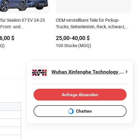
 für Sealion 07 EV 24-25
OEM verstellbare Teile für Pickup-
Front- und
Trucks, Seitenleisten, Rack, schwarz,
nge Lippe
klassischer Offroad-Sport,
6,00 $
25,00-40,00 $
Verfolgungsrollbügel mit Seitenleisten
OQ)
100 Stücke (MOQ)
Wuhan Xinfenghe Technology Co., Ltd
Anfrage Absenden
Chatten