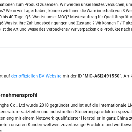
mationen zum Produkt zusenden. Wir werden unser Bestes versuchen, um
t aus? Wenn wir Lager haben, können wir Ihnen die Ware innerhalb von 3 W
10 bis 40 Tage. Q5: Was ist unser MOQ? Musterauftrag für Qualitätsprüfu
Q6:Was ist Ihre Zahlungsbedingungen und Zustand ? Wir können T / T akz
ist die Art und Weise des Verpackens? Wir verpacken die Produkte nach 
ht auf
der offiziellen BV-Website
mit der ID "
". Arti
MIC-ASI2491550
ernehmensprofil
nghe Co., Ltd wurde 2018 gegründet und ist auf die internationale L
eneratorersatzteilen und industriellen Steuerungsprodukten speziali
ten eng mit einem Netzwerk qualifizierter Hersteller in ganz Chin
ieten unseren Kunden weltweit zuverlässige Produkte und wettbew
e.