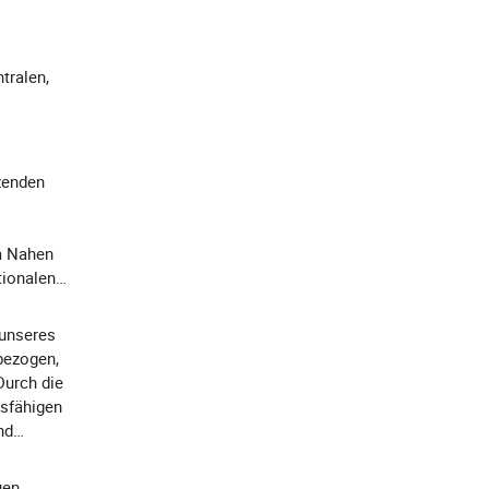
tralen,
zenden
m Nahen
tionalen
 unseres
bezogen,
Durch die
sfähigen
nd
uen,