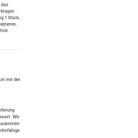
 das
erktagen
ng 1 Stück,
eptieren,
Ihrer
kel mit der
ieferung
siert. Wir
a zusammen
erbsfähige