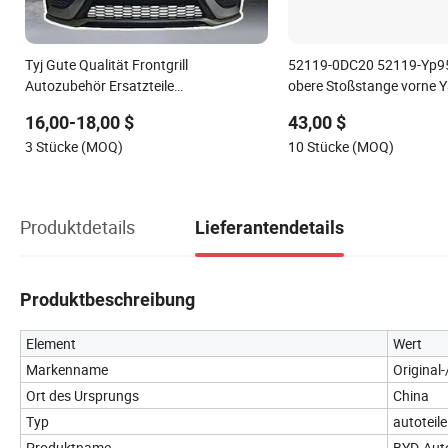
Tyj Gute Qualität Frontgrill
52119-0DC20 52119-Yp954
Autozubehör Ersatzteile
obere Stoßstange vorne Y
Frontstoßstange für Toyota Camry
Cross'2020
16,00-18,00 $
43,00 $
2021 Se
3 Stücke (MOQ)
10 Stücke (MOQ)
Produktdetails
Lieferantendetails
Produktbeschreibung
Element
Wert
Markenname
Original-
Ort des Ursprungs
China
Typ
autoteile
Produktname
BYD-Auto