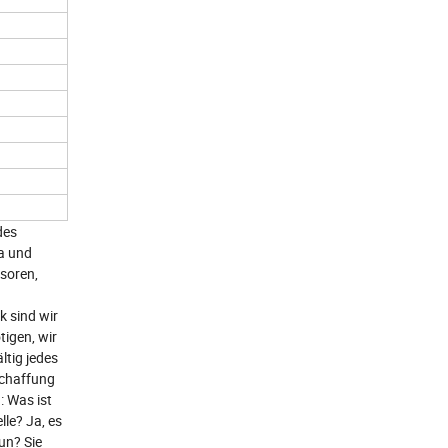
des
ta und
nsoren,
k sind wir
igen, wir
ltig jedes
schaffung
: Was ist
le? Ja, es
un? Sie