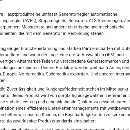
e Hauptproduktreihe umfasst Generatorregler, automatische
ungsregler (AVRs), Stoppmagnete, Sensoren, ATS-Steuerungen, Zen
erpumpen, Messgeräte und andere elektrische und mechanische
nenten, die mit dem Generator in Verbindung stehen.
angjähriger Branchenerfahrung und starken Partnerschaften mit Dut
erstellern sind wir in der Lage, eine große Auswahl an OEM- und
ertigen Aftermarket-Teilen für verschiedene Generatormarken und
ndungen anzubieten. Unsere Produkte werden weit nach Asien, de
, Europa, Nordamerika, Südamerika exportiert, Und anderen interna
ten.
tät, Zuverlässigkeit und Kundenzufriedenheit stehen im Mittelpunkt
äfts. Jedes Produkt wird von sorgfältig ausgewählten Lieferanten 
ne stabile Leistung und gleichbleibende Qualität zu gewährleisten. 
nation eines effizienten Lieferkettenmanagements mit wettbewerb
en helfen wir unseren Kunden, die Beschaffungskosten zu senken u
hzeitig zuverlässige Produktstandards einzuhalten.
nghe, wir glauben, dass die langfristige Zusammenarbeit auf Vertra