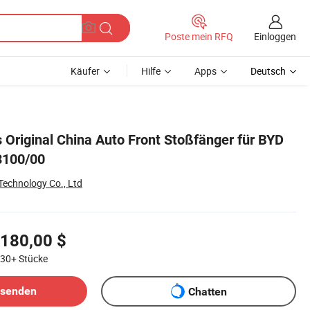
Einloggen
Poste mein RFQ
Käufer
Hilfe
Apps
Deutsch
 Original China Auto Front Stoßfänger für BYD
3100/00
echnology Co., Ltd
180,00 $
30+
Stücke
bsenden
Chatten