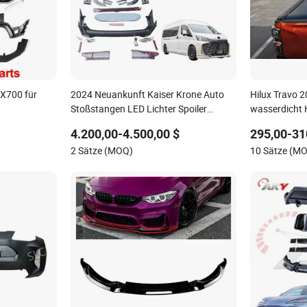
X700 für
2024 Neuankunft Kaiser Krone Auto
Hilux Travo 
Stoßstangen LED Lichter Spoiler
wasserdicht 
Karosserie-Kit 2019-2023 für Toyota
Tonneau Abd
4.200,00-4.500,00 $
295,00-31
Hiace Grandia Tourer
2 Sätze (MOQ)
10 Sätze (M