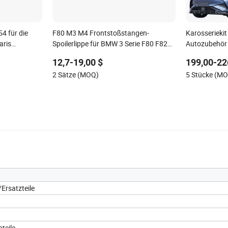
 für die
F80 M3 M4 Frontstoßstangen-
Karosseriekit
aris
Spoilerlippe für BMW 3 Serie F80 F82
Autozubehör 
F83 2015-2020
Heckstoßsta
12,7-19,00 $
199,00-22
2 Sätze (MOQ)
5 Stücke (M
/Ersatzteile
teile