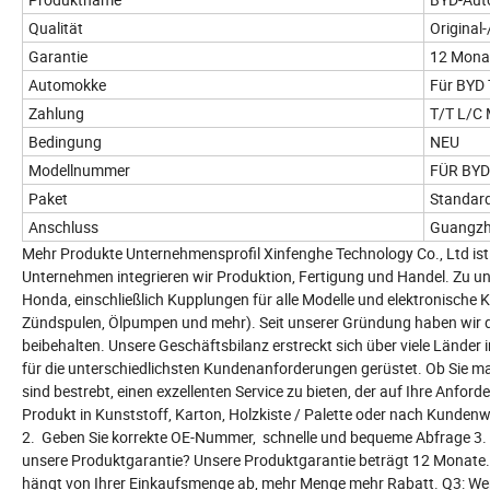
Qualität
Original-
Garantie
12 Mona
Automokke
Für BYD
Zahlung
T/T L/
Bedingung
NEU
Modellnummer
FÜR BYD
Paket
Standar
Anschluss
Guangzh
Mehr Produkte Unternehmensprofil Xinfenghe Technology Co., Ltd ist s
Unternehmen integrieren wir Produktion, Fertigung und Handel. Zu u
Honda, einschließlich Kupplungen für alle Modelle und elektronische 
Zündspulen, Ölpumpen und mehr). Seit unserer Gründung haben wir die G
beibehalten. Unsere Geschäftsbilanz erstreckt sich über viele Länder
für die unterschiedlichsten Kundenanforderungen gerüstet. Ob Sie 
sind bestrebt, einen exzellenten Service zu bieten, der auf Ihre Anfo
Produkt in Kunststoff, Karton, Holzkiste / Palette oder nach Kunden
2. Geben Sie korrekte OE-Nummer, schnelle und bequeme Abfrage 3. O
unsere Produktgarantie? Unsere Produktgarantie beträgt 12 Monate. Q
hängt von Ihrer Einkaufsmenge ab, mehr Menge mehr Rabatt. Q3: Wenn w