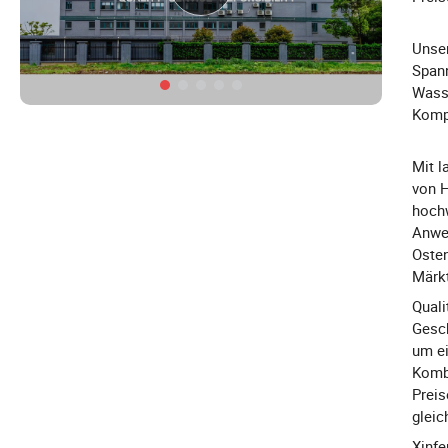
Unser
Spann
Wass
Kompo
Mit l
von H
hochw
Anwe
Osten
Märk
Quali
Gesch
um ei
Kombi
Preis
gleic
Xinfe