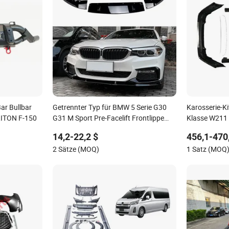
ar Bullbar
Getrennter Typ für BMW 5 Serie G30
Karosserie-Ki
RITON F-150
G31 M Sport Pre-Facelift Frontlippe
Klasse W211 
2017-2020 Fahrzeug-Karosserie-Kit
14,2-22,2 $
456,1-470
Fahrzeugzubehör
2 Sätze (MOQ)
1 Satz (MOQ