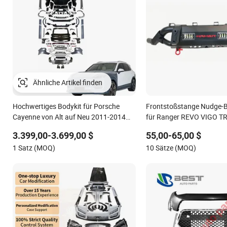
Hochwertiges Bodykit für Porsche
Frontstoßstange Nudge-B
Cayenne von Alt auf Neu 2011-2014
für Ranger REVO VIGO T
958.1 Facelift zu 2024 9y0.2 Turbo Gts
3.399,00-3.699,00 $
55,00-65,00 $
Bodykit mit Motorhaube
1 Satz (MOQ)
10 Sätze (MOQ)