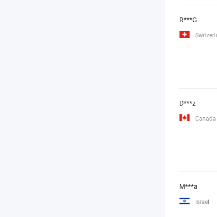
R***G
Switzer
D***z
Canada
M***a
Israel