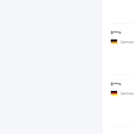
B***n
German
B***n
German