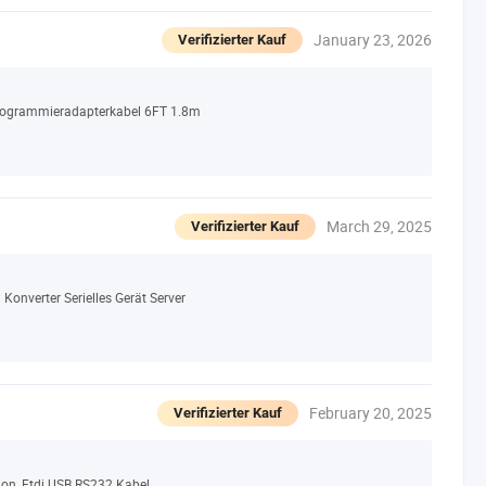
January 23, 2026
Verifizierter Kauf
Programmieradapterkabel 6FT 1.8m
March 29, 2025
Verifizierter Kauf
onverter Serielles Gerät Server
February 20, 2025
Verifizierter Kauf
ion, Ftdi USB RS232 Kabel