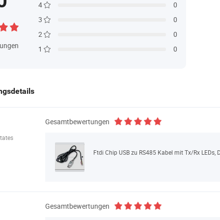
0
4
0
3
0
2
0
tungen
1
0
gsdetails
Gesamtbewertungen
tates
Ftdi Chip USB zu RS485 Kabel mit Tx/Rx LEDs,
Gesamtbewertungen