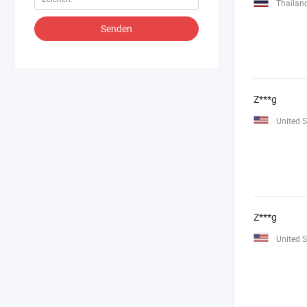
Thailan
Senden
Z***g
United S
Z***g
United S