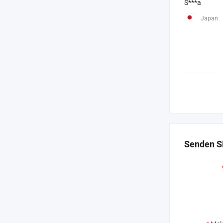
S***a
Japan
Senden Si