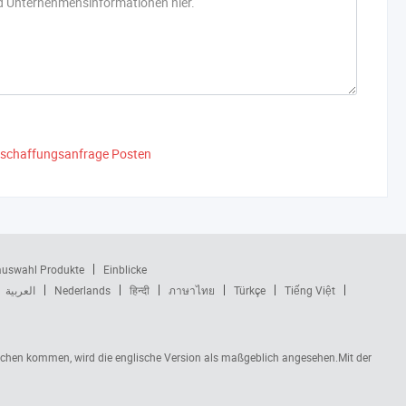
eschaffungsanfrage Posten
auswahl Produkte
Einblicke
العربية
Nederlands
हिन्दी
ภาษาไทย
Türkçe
Tiếng Việt
rüchen kommen, wird die englische Version als maßgeblich angesehen.Mit der