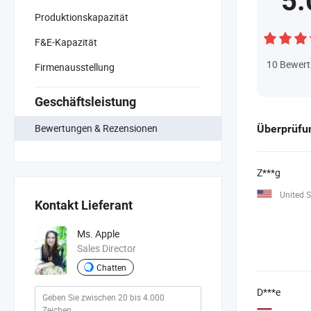
5.
Produktionskapazität
F&E-Kapazität
10
Bewer
Firmenausstellung
Geschäftsleistung
Bewertungen & Rezensionen
Überprüfun
Z***g
United S
Kontakt Lieferant
Ms. Apple
Sales Director
Chatten
D***e