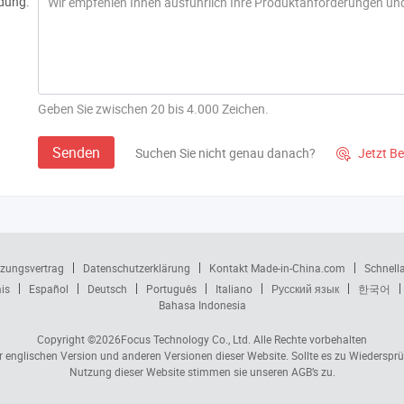
dung:
Geben Sie zwischen 20 bis 4.000 Zeichen.
Senden
Suchen Sie nicht genau danach?
Jetzt B

zungsvertrag
Datenschutzerklärung
Kontakt Made-in-China.com
Schnell
is
Español
Deutsch
Português
Italiano
Русский язык
한국어
Bahasa Indonesia
Copyright ©2026
Focus Technology Co., Ltd.
Alle Rechte vorbehalten
er englischen Version und anderen Versionen dieser Website. Sollte es zu Wiedersp
Nutzung dieser Website stimmen sie unseren AGB’s zu.