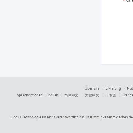
*
Mel
Über uns
Erklärung
Nut
Sprachoptionen:
English
简体中文
繁體中文
日本語
França
Focus Technologie ist nicht verantwortlich für Unstimmigkeiten zwischen d