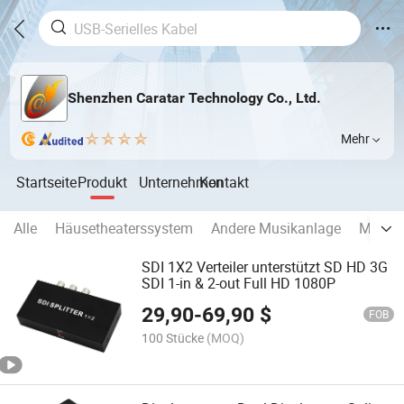
Shenzhen Caratar Technology Co., Ltd.
Mehr
Startseite
Produkt
Unternehmen
Kontakt
Alle
Häusetheaterssystem
Andere Musikanlage
Mobild
SDI 1X2 Verteiler unterstützt SD HD 3G
SDI 1-in & 2-out Full HD 1080P
29,90
-
69,90
$
FOB
100 Stücke
(MOQ)