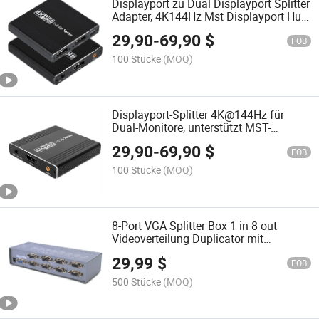
Displayport zu Dual Displayport Splitter
Adapter, 4K144Hz Mst Displayport Hub
1 in 2 out Dp1.4 Display Port Splitter
29,90
-
69,90
$
FOB
100 Stücke
(MOQ)
Displayport-Splitter 4K@144Hz für
Dual-Monitore, unterstützt MST-
Erweiterung
29,90
-
69,90
$
FOB
100 Stücke
(MOQ)
8-Port VGA Splitter Box 1 in 8 out
Videoverteilung Duplicator mit
Netzadapter hohe Auflösung 1080P für
29,99
$
1 PC zu mehreren Monitoren Marke:
FOB
Dtech
500 Stücke
(MOQ)