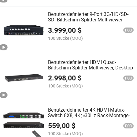
Benutzerdefinierter 9-Port 3G/HD/SD-
SDI Bildschirm-Splitter-Multiviewer
3.999,00
$
FOB
100 Stücke
(MOQ)
Benutzerdefinierter HDMI Quad-
Bildschirm-Splitter Multiviewer, Desktop
2.998,00
$
FOB
100 Stücke
(MOQ)
Benutzerdefinierter 4K HDMI-Matrix-
Switch 8X8, 4K@30Hz Rack-Montage-
Switch und Splitter mit
559,00
$
Hintergrundbeleuchtung RS232 LAN-
FOB
Anschluss und EDID, integrierter Us Adi-
100 Stücke
(MOQ)