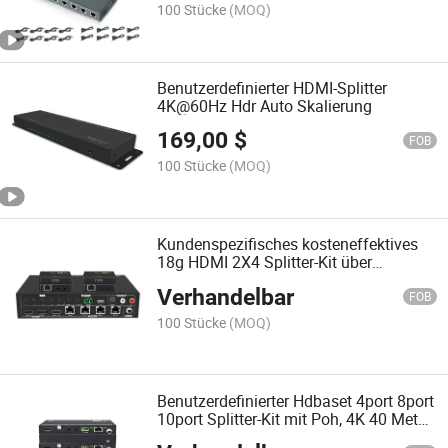
100 Stücke
(MOQ)
Benutzerdefinierter HDMI-Splitter
4K@60Hz Hdr Auto Skalierung
169,00
$
FOB
100 Stücke
(MOQ)
Kundenspezifisches kosteneffektives
18g HDMI 2X4 Splitter-Kit über
Cat5e/6/7
Verhandelbar
FOB
100 Stücke
(MOQ)
Benutzerdefinierter Hdbaset 4port 8port
10port Splitter-Kit mit Poh, 4K 40 Meter,
1080P 70 Meter