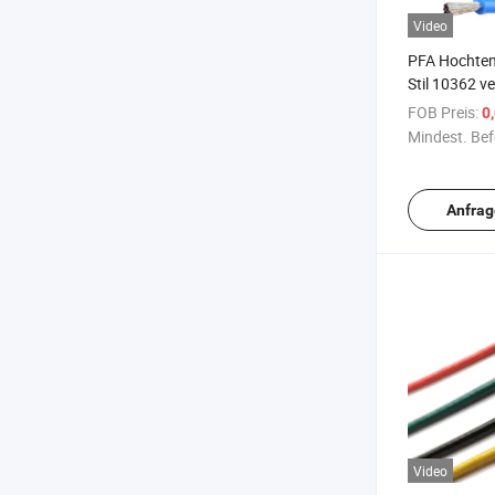
Video
PFA Hochtem
Stil 10362 ve
Einzelader-E
FOB Preis:
0
Mindest. Bef
Anfrag
Video