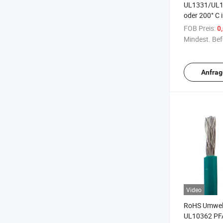
UL1331/UL1
oder 200° C 
Verkabelung 
FOB Preis:
0
isolierter
Mindest. Bef
Hochtemper
hitzebeständ
feuerbeständ
Anfrag
Elektrodräht
Video
RoHS Umwel
UL10362 PF