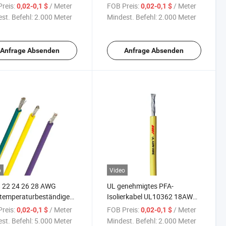
UL 10362 PFA-Draht
Hochtemperaturanwendungen
reis:
/ Meter
FOB Preis:
/ Meter
0,02-0,1 $
0,02-0,1 $
st. Befehl:
2.000 Meter
Mindest. Befehl:
2.000 Meter
Anfrage Absenden
Anfrage Absenden
o
Video
8 22 24 26 28 AWG
UL genehmigtes PFA-
temperaturbeständige
Isolierkabel UL10362 18AWG
abel FEP PFA Flexible
20AWG 22AWG elektrisches
reis:
/ Meter
FOB Preis:
/ Meter
0,02-0,1 $
0,02-0,1 $
rische Leitung UL10362
Kabel
st. Befehl:
5.000 Meter
Mindest. Befehl:
2.000 Meter