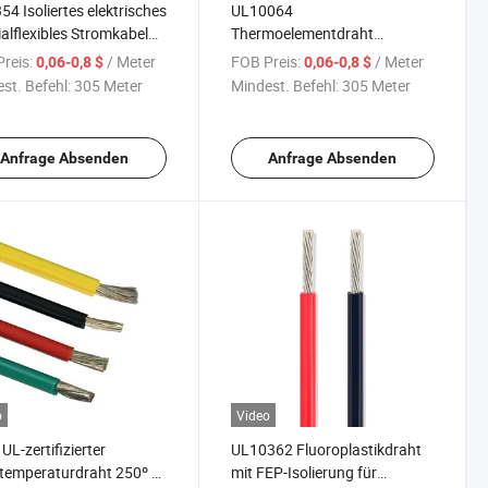
54 Isoliertes elektrisches
UL10064
alflexibles Stromkabel
Thermoelementdraht
nntes Kupferkabel
26/28/30/32/34/36 AWG
reis:
/ Meter
FOB Preis:
/ Meter
0,06-0,8 $
0,06-0,8 $
unikations CCTV-
FEP-isolierter
st. Befehl:
305 Meter
Mindest. Befehl:
305 Meter
ra-Kabel
Hochtemperatur-Elektrodraht
Anfrage Absenden
Anfrage Absenden
o
Video
UL-zertifizierter
UL10362 Fluoroplastikdraht
temperaturdraht 250º C
mit FEP-Isolierung für