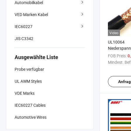
Automobilkabel
VED Marken Kabel
IEC60227
Video
JIS C3342
UL10064
Niederspann
30V Litze Ku
FOB Preis:
0
Ausgewählte Liste
Mikro-Coaxia
Mindest. Bef
Elektrokabel
Probe verfügbar
UL AWM Styles
Anfrag
VDE Marks
IEC60227 Cables
Automotive Wires