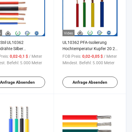
o
Video
Stil UL10362
UL10362 PFA-Isolierung
drähte Silber
Hochtemperatur Kupfer 20 22
rleiter PFA Isolierung
24 26 28AWG Einadriges
reis:
/ Meter
FOB Preis:
/ Meter
0,02-0,1 $
0,02-0,05 $
ldraht
elektrisches Kabel Draht
st. Befehl:
5.000 Meter
Mindest. Befehl:
5.000 Meter
Anfrage Absenden
Anfrage Absenden