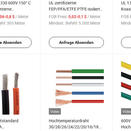
330 600V 150° C
UL-zertifizierter
UL 13
interne
FEP/PFA/ETFE PTFE-isolierter
Koaxi
fluoroplastisch
silberbeschichteter
verzi
/ Meter
FOB Preis:
/ Meter
FOB P
,06-0,8 $
0,02-0,1 $
Kupferflexdraht aus
Komm
ehl:
305 Meter
Mindest. Befehl:
5.000 Meter
Minde
aturdraht
Fluoroplastik UL1709
Kame
iger und
iger FEP-
e Absenden
Anfrage Absenden
Video
Vide
tstandard
Hochtemperaturdraht
600V 
A
30/28/26/24/22/20/16/18AWG
Hoch