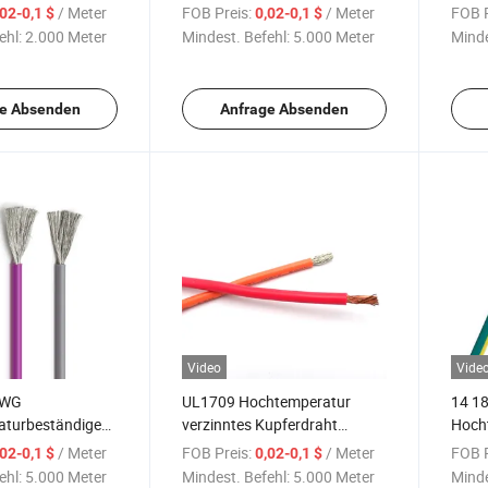
tur-
UL10362 Draht
Awm 
/ Meter
FOB Preis:
/ Meter
FOB P
,02-0,1 $
0,02-0,1 $
draht
hitzebeständig
ehl:
2.000 Meter
Mindest. Befehl:
5.000 Meter
Minde
Elektronikdraht Hersteller
e Absenden
Anfrage Absenden
Video
Vide
AWG
UL1709 Hochtemperatur
14 1
turbeständiges
verzinntes Kupferdraht
Hoch
es Kupferflexkabel
Einadrig PFA Elektrodraht
Heizk
/ Meter
FOB Preis:
/ Meter
FOB P
,02-0,1 $
0,02-0,1 $
obil-Elektrik
elekt
ehl:
5.000 Meter
Mindest. Befehl:
5.000 Meter
Minde