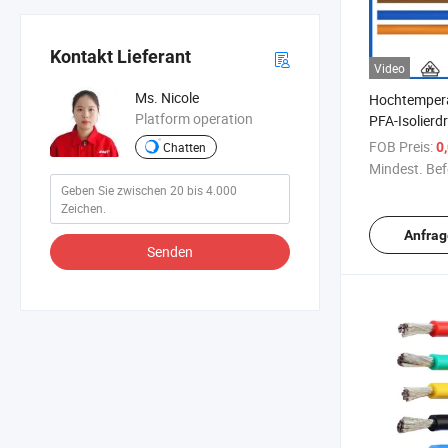
Kontakt Lieferant
Video
Ms. Nicole
Hochtempera
Platform operation
PFA-Isolierd
30 AWG verzi
FOB Preis:
0
Chatten
reines Kupfer
Mindest. Bef
Draht
Anfrag
Senden