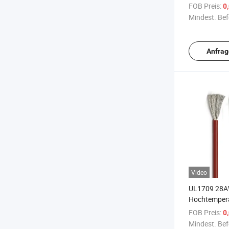
Hochtempera
FOB Preis:
0
Elektrokabel
Mindest. Bef
Anfrag
Video
UL1709 28
Hochtempera
PFA-isoliert
FOB Preis:
0
für die Autom
Mindest. Bef