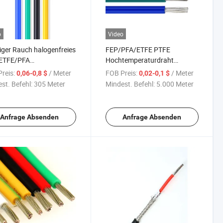
o
Video
iger Rauch halogenfreies
FEP/PFA/ETFE PTFE
ETFE/PFA
Hochtemperaturdraht
ronikdraht Kupfer
UL1709 Elektrischer flexibler
reis:
/ Meter
FOB Preis:
/ Meter
0,06-0,8 $
0,02-0,1 $
WG 30AWG 28AWG
Draht PFA-beschichteter
st. Befehl:
305 Meter
Mindest. Befehl:
5.000 Meter
emperatur-Elektrodraht
verzinnter Kupferdraht für
Heizung Haushaltsgeräte
Licht Industrie Strom
Anfrage Absenden
Anfrage Absenden