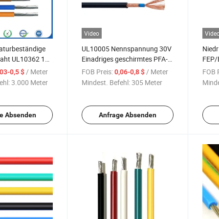
Video
Vide
turbeständige
UL10005 Nennspannung 30V
Niedr
raht UL10362 10-
Einadriges geschirmtes PFA-
FEP/
nntes Silber
Isolationskabel
Elekt
/ Meter
FOB Preis:
/ Meter
FOB P
,03-0,5 $
0,06-0,8 $
 elektrischer
32A
ehl:
3.000 Meter
Mindest. Befehl:
305 Meter
Minde
Hocht
e Absenden
Anfrage Absenden