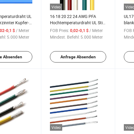
Video
Vide
peraturdraht UL
16 18 20 22 24 AWG PFA
UL17
rzinnter Kupfer-
Hochtemperaturdraht UL Stil
blank
lektrokabel
10362 FEP/PFA/ETFE PTFE
Einad
/ Meter
FOB Preis:
/ Meter
FOB P
,02-0,1 $
0,02-0,1 $
Fluoroplastik Elektrokabel
hitze
ehl:
5.000 Meter
Mindest. Befehl:
5.000 Meter
Minde
Hoch
Elekt
e Absenden
Anfrage Absenden
Video
Vide