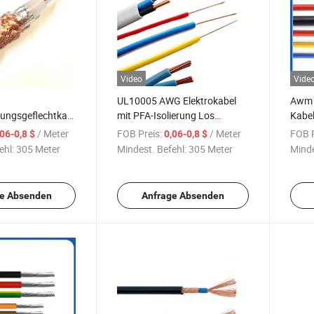
Video
Vide
UL10005 AWG Elektrokabel
Awm 
ungsgeflechtkabel
mit PFA-Isolierung Los
Kabel
pfer Einadriges
Spannung Flexibles Kabel
Kupfe
/ Meter
FOB Preis:
/ Meter
FOB P
,06-0,8 $
0,06-0,8 $
lkabel
Wicke
ehl:
305 Meter
Mindest. Befehl:
305 Meter
Minde
e Absenden
Anfrage Absenden