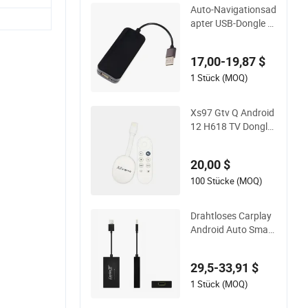
Auto-Navigationsad
apter USB-Dongle fü
r iPhone Carplay-M
odule Android Auto
17,00-19,87 $
Telefon
1 Stück (MOQ)
Xs97 Gtv Q Android
12 H618 TV Dongle
4K Hdr 2GB DDR3 1
6GB Emmc WiFi6 Bt
20,00 $
5.2
100 Stücke (MOQ)
Drahtloses Carplay
Android Auto Smart
Link Dongle für And
roid Navigationsger
29,5-33,91 $
ät Mini USB Carplay
Mirrorlink
1 Stück (MOQ)