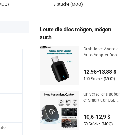
(MOQ)
5 Stücke (MOQ)
Leute die dies mögen, mögen
auch
Drahtloser Android
Auto Adapter Dongl
e für Carplay
12,98-13,88 $
100 Stücke (MOQ)
Universeller tragbar
er Smart Car USB ka
belloser Carplay An
droid Auto Aibox Ca
10,6-12,9 $
rplay Dongle
50 Stücke (MOQ)
uto