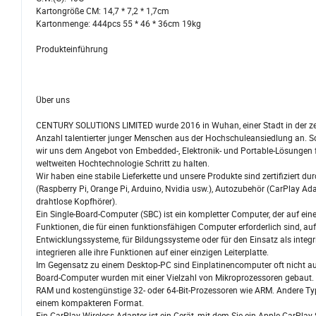
Kartongröße CM: 14,7 * 7,2 * 1,7cm
Kartonmenge: 444pcs 55 * 46 * 36cm 19kg
Produkteinführung
Über uns
CENTURY SOLUTIONS LIMITED wurde 2016 in Wuhan, einer Stadt in der zentr
Anzahl talentierter junger Menschen aus der Hochschuleansiedlung an. So
wir uns dem Angebot von Embedded-, Elektronik- und Portable-Lösungen 
weltweiten Hochtechnologie Schritt zu halten.
Wir haben eine stabile Lieferkette und unsere Produkte sind zertifizie
(Raspberry Pi, Orange Pi, Arduino, Nvidia usw.), Autozubehör (CarPlay A
drahtlose Kopfhörer).
Ein Single-Board-Computer (SBC) ist ein kompletter Computer, der auf eine
Funktionen, die für einen funktionsfähigen Computer erforderlich sind, a
Entwicklungssysteme, für Bildungssysteme oder für den Einsatz als integ
integrieren alle ihre Funktionen auf einer einzigen Leiterplatte.
Im Gegensatz zu einem Desktop-PC sind Einplatinencomputer oft nicht auf
Board-Computer wurden mit einer Vielzahl von Mikroprozessoren gebaut. 
RAM und kostengünstige 32- oder 64-Bit-Prozessoren wie ARM. Andere Typen
einem kompakteren Format.
Ein CarPlay Wireless-Adapter ist ein Gerät, mit dem Sie ein Apple CarPla