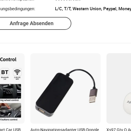
lungsbedingungen:
Anfrage Absenden
mart Car USB
Auto-Navigationsadapter USB-Dongle
Xs97 Gtv Q A