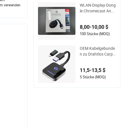
WLAN-Display-Dong
tem verwenden
le Chromecast Andr
oid iOS DLNA Airpla
y Miracast
8,00-10,00 $
100 Stücke (MOQ)
OEM Kabelgebunde
n zu Drahtlos Carpl
ay Android 2-in-1 US
B Adapter Auto Don
11,5-13,5 $
gle für Apple Ios IP
Car Play
5 Stücke (MOQ)