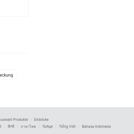
deckung
auswahl Produkte
Einblicke
語
हिन्दी
ภาษาไทย
Türkçe
Tiếng Việt
Bahasa Indonesia