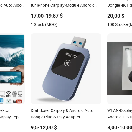
id Auto Aibox
für iPhone Carplay-Module Android
Dongle 4K H
Auto Telefon
WiFi6 Bt 5.2
17,00-19,87 $
20,00 $
1 Stück (MOQ)
100 Stücke 
jektor
Drahtloser Carplay & Android Auto
WLAN-Displa
irplay Top
Dongle Plug & Play Adapter
Android iOS 
t M9 Plus
9,5-12,00 $
8,00-10,00
le