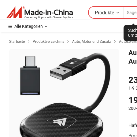
Produkte
Alle Kategorien
Such
um z
Startseite
Produktverzeichnis
Auto, Motor und Zusatz
Autoselekt



Au
Au
Au
23
1-9
19
200
Haf
Prod