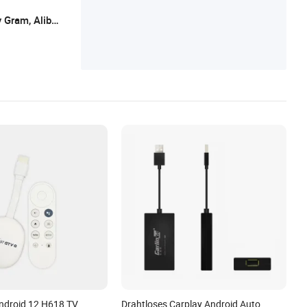
roid Auto mit Video, CarPlay & Android Au
L/C, T/T, Western Union, Paypal, Money Gram, Alibaba Trade Assurance
to 2 in 1, Raspberry Pi Entwicklungsboard
ndroid 12 H618 TV
Drahtloses Carplay Android Auto