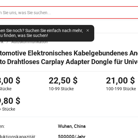
en Sie noch? Suchen Sie einfach nach mehr,
u finden, was Sie suchen!
rik
Autoskommunikation

tomotive Elektronisches Kabelgebundenes An
to Drahtloses Carplay Adapter Dongle für Univ
to Ai Box Drahtloses Car Play Android Adapter
,00 $
22,50 $
21,00 $
Stücke
10-99
Stücke
100-199
Stücke
,80 $
+
Stücke
en:
Wuhan, China
uktionskapazität:
500000/Jahr