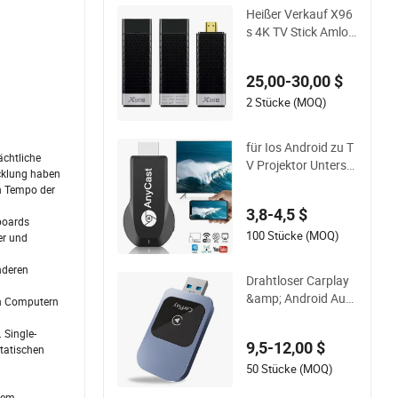
Heißer Verkauf X96
s 4K TV Stick Amlog
ic Android 9.0 S905
y2 Quad-Core WiFi
25,00-30,00 $
Bt 1080P 4K TV Do
ngle
2 Stücke (MOQ)
für Ios Android zu T
ächtliche
V Projektor Unterst
icklung haben
ützung Miracast Air
n Tempo der
play Top Verkauf Mi
3,8-4,5 $
racast Anycast M9
boards
Plus 1080P WiFi Dis
100 Stücke (MOQ)
er und
play Dongle
nderen
Drahtloser Carplay
&amp; Android Auto
en Computern
Dongle Plug &amp;
Play Adapter
 Single-
9,5-12,00 $
tatischen
50 Stücke (MOQ)
stem