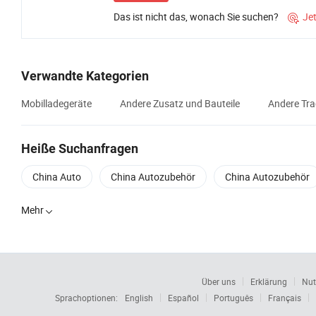
Das ist nicht das, wonach Sie suchen?
Je

Verwandte Kategorien
Mobilladegeräte
Andere Zusatz und Bauteile
Andere Tra
Heiße Suchanfragen
China Auto
China Autozubehör
China Autozubehör
Mehr

Über uns
Erklärung
Nut
Sprachoptionen:
English
Español
Português
Français