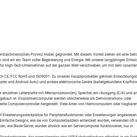
alchinesischen Provinz Hubei, gegründet. Mit diesem Vorteil ziehen wir eine betr
 sind wir ein Team voller Begeisterung und Energie. Mit unserer langjährigen Entw
für High-Tech-Unternehmen auf der ganzen Welt verschrieben, um mit dem rasante
rt durch CE, FCC RoHS und ISO9001. Zu unseren Hauptprodukten gehören Entwicklungs
dapter und Android Auto) und andere elektronische Geräte (kabelgebundene Kopfhör
r einzelnen Leiterplatte mit Mikroprozessor(en), Speicher, ein-/Ausgang (E/A) und a
ufgebaut ist. Einplatinencomputer werden üblicherweise als Demonstrations- oder
rierte Computercontroller hergestellt. Viele Arten von Heimcomputern oder tragbar
 Erweiterungssteckplätze für Peripheriefunktionen oder Erweiterungen angewiesen.
Einfache Designs, wie sie von Computerbastlern entwickelt wurden, verwenden oft s
, wie Blade-Server, würden ähnlich wie ein Servercomputer funktionieren, nur in
y-Standardsystem, das normalerweise eine USB-Kabelverbindung erfordert, in ein Sy