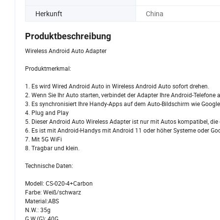
Herkunft
China
Produktbeschreibung
Wireless Android Auto Adapter
Produktmerkmal:
1. Es wird Wired Android Auto in Wireless Android Auto sofort drehen.
2. Wenn Sie Ihr Auto starten, verbindet der Adapter Ihre Android-Telefon
3. Es synchronisiert Ihre Handy-Apps auf dem Auto-Bildschirm wie Google
4. Plug and Play
5. Dieser Android Auto Wireless Adapter ist nur mit Autos kompatibel, die
6. Es ist mit Android-Handys mit Android 11 oder höher Systeme oder G
7. Mit 5G WiFi
8. Tragbar und klein.
Technische Daten:
Modell: CS-020-4+Carbon
Farbe: Weiß/schwarz
Material:ABS
N.W.: 35g
G.W.(G): 40G