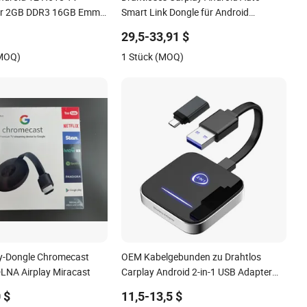
dr 2GB DDR3 16GB Emmc
Smart Link Dongle für Android
Navigationsgerät Mini USB Carplay
29,5-33,91 $
Mirrorlink
(MOQ)
1 Stück (MOQ)
y-Dongle Chromecast
OEM Kabelgebunden zu Drahtlos
DLNA Airplay Miracast
Carplay Android 2-in-1 USB Adapter
Auto Dongle für Apple Ios IP Car Play
 $
11,5-13,5 $