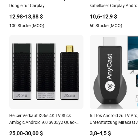
Dongle für Carplay
kabelloser Carplay Andro
Carplay Dongle
12,98-13,88 $
10,6-12,9 $
100 Stücke (MOQ)
50 Stücke (MOQ)
Heißer Verkauf X96s 4K TV Stick
für Ios Android zu TV Pro
Amlogic Android 9.0 S905y2 Quad-
Unterstützung Miracast A
Core WiFi Bt 1080P 4K TV Dongle
Verkauf Miracast Anycas
25,00-30,00 $
3,8-4,5 $
1080P WiFi Display Dong