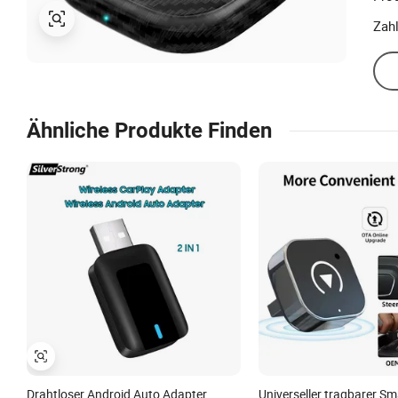
Zah
Ähnliche Produkte Finden
Drahtloser Android Auto Adapter
Universeller tragbarer S