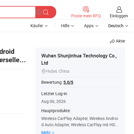
Einloggen
Poste mein RFQ
Käufer
Hilfe
Apps
Deutsch
Aktie
droid
Wuhan Shunjinhua Technology Co.,
erselles
Ltd
Hubei, China

Bewertung:
5.0/5
Letzter Log-in:
Aug 06, 2026
Hauptprodukte:
Wireless CarPlay Adapter, Wireless Androi
d Auto Adapter, Wireless CarPlay mit HDM
I, Wireless CarPlay mit Video, Wireless And
Mehr