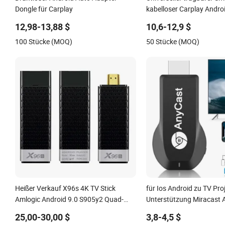
Dongle für Carplay
kabelloser Carplay Andro
Carplay Dongle
12,98-13,88 $
10,6-12,9 $
100 Stücke (MOQ)
50 Stücke (MOQ)
Heißer Verkauf X96s 4K TV Stick
für Ios Android zu TV Pro
Amlogic Android 9.0 S905y2 Quad-
Unterstützung Miracast A
Core WiFi Bt 1080P 4K TV Dongle
Verkauf Miracast Anycas
25,00-30,00 $
3,8-4,5 $
1080P WiFi Display Dong