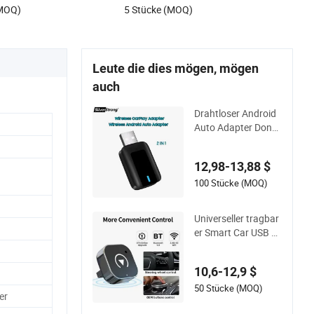
(MOQ)
5 Stücke (MOQ)
Leute die dies mögen, mögen
auch
Drahtloser Android
Auto Adapter Dongl
e für Carplay
12,98-13,88 $
100 Stücke (MOQ)
Universeller tragbar
er Smart Car USB ka
belloser Carplay An
droid Auto Aibox Ca
10,6-12,9 $
rplay Dongle
50 Stücke (MOQ)
er