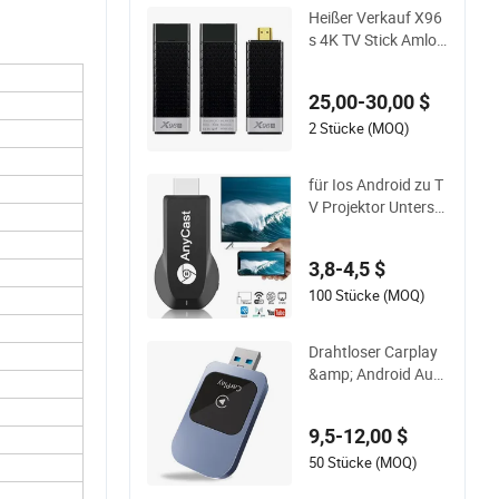
Heißer Verkauf X96
s 4K TV Stick Amlog
ic Android 9.0 S905
y2 Quad-Core WiFi
25,00-30,00 $
Bt 1080P 4K TV Do
ngle
2 Stücke (MOQ)
für Ios Android zu T
V Projektor Unterst
ützung Miracast Air
play Top Verkauf Mi
3,8-4,5 $
racast Anycast M9
Plus 1080P WiFi Dis
100 Stücke (MOQ)
play Dongle
Drahtloser Carplay
&amp; Android Auto
Dongle Plug &amp;
Play Adapter
9,5-12,00 $
50 Stücke (MOQ)