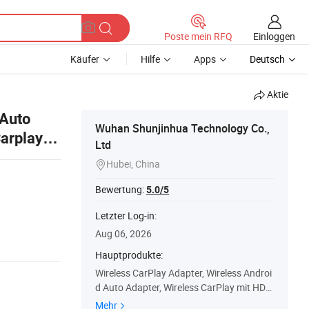
Einloggen
Poste mein RFQ
Käufer
Hilfe
Apps
Deutsch
Aktie
 Auto
Wuhan Shunjinhua Technology Co.,
arplay
Ltd
USA
Hubei, China

Bewertung:
5.0/5
Letzter Log-in:
Aug 06, 2026
Hauptprodukte:
Wireless CarPlay Adapter, Wireless Androi
d Auto Adapter, Wireless CarPlay mit HDM
I, Wireless CarPlay mit Video, Wireless And
Mehr