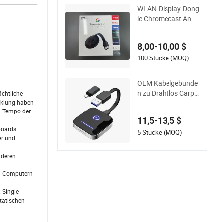
WLAN-Display-Dong
le Chromecast Andr
oid iOS DLNA Airpla
y Miracast
8,00-10,00 $
100 Stücke (MOQ)
OEM Kabelgebunde
n zu Drahtlos Carpl
ächtliche
ay Android 2-in-1 US
icklung haben
n Tempo der
B Adapter Auto Don
11,5-13,5 $
gle für Apple Ios IP
boards
Car Play
5 Stücke (MOQ)
er und
nderen
en Computern
 Single-
tatischen