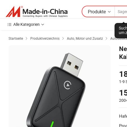
Produkte
Alle Kategorien
Such
um z
Startseite
Produktverzeichnis
Auto, Motor und Zusatz
Autoselekt



Ne
Ka
Do
18
1-9
15
200
Haf
Prod