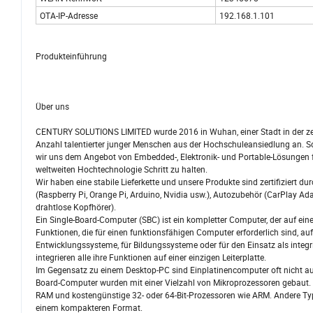
OTA-IP-Adresse
192.168.1.101
Produkteinführung
Über uns
CENTURY SOLUTIONS LIMITED wurde 2016 in Wuhan, einer Stadt in der zentr
Anzahl talentierter junger Menschen aus der Hochschuleansiedlung an. So
wir uns dem Angebot von Embedded-, Elektronik- und Portable-Lösungen 
weltweiten Hochtechnologie Schritt zu halten.
Wir haben eine stabile Lieferkette und unsere Produkte sind zertifizie
(Raspberry Pi, Orange Pi, Arduino, Nvidia usw.), Autozubehör (CarPlay A
drahtlose Kopfhörer).
Ein Single-Board-Computer (SBC) ist ein kompletter Computer, der auf eine
Funktionen, die für einen funktionsfähigen Computer erforderlich sind, a
Entwicklungssysteme, für Bildungssysteme oder für den Einsatz als integ
integrieren alle ihre Funktionen auf einer einzigen Leiterplatte.
Im Gegensatz zu einem Desktop-PC sind Einplatinencomputer oft nicht auf
Board-Computer wurden mit einer Vielzahl von Mikroprozessoren gebaut. 
RAM und kostengünstige 32- oder 64-Bit-Prozessoren wie ARM. Andere Typen
einem kompakteren Format.