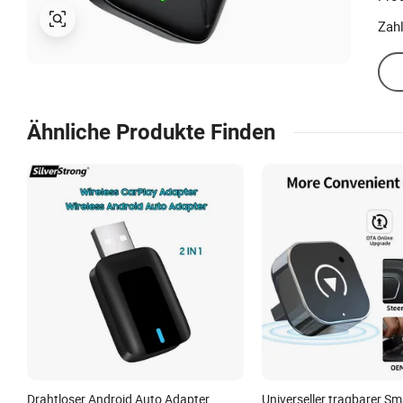
Zah
Ähnliche Produkte Finden
Drahtloser Android Auto Adapter
Universeller tragbarer S