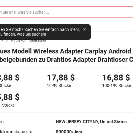
en Sie noch? Suchen Sie einfach nach mehr,
u finden, was Sie suchen!
rik
Autoskommunikation

ues Modell Wireless Adapter Carplay Android
belgebunden zu Drahtlos Adapter Drahtloser C
ngle für Autos Medienwiedergabe DDP nach 
,88 $
17,88 $
16,88 $
Stücke
10-99
Stücke
100-199
Stücke
,88 $
+
Stücke
en:
NEW JERSEY CITY,NY, United States
uktionskapazität:
500000/Jahr