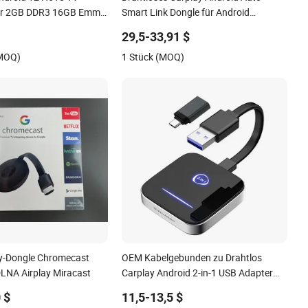
dr 2GB DDR3 16GB Emmc
Smart Link Dongle für Android
Navigationsgerät Mini USB Carplay
29,5-33,91 $
Mirrorlink
(MOQ)
1 Stück (MOQ)
y-Dongle Chromecast
OEM Kabelgebunden zu Drahtlos
DLNA Airplay Miracast
Carplay Android 2-in-1 USB Adapter
Auto Dongle für Apple Ios IP Car Play
 $
11,5-13,5 $