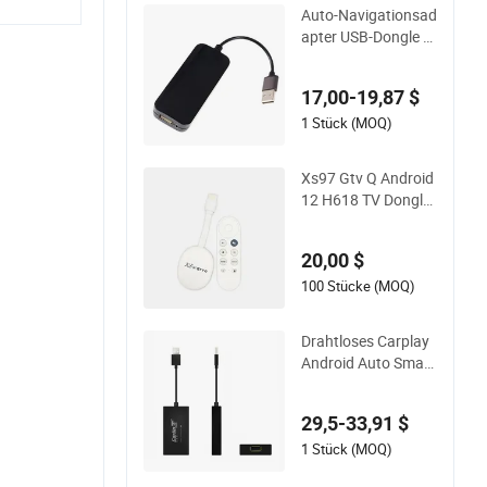
Auto-Navigationsad
apter USB-Dongle fü
r iPhone Carplay-M
odule Android Auto
17,00-19,87 $
Telefon
1 Stück (MOQ)
Xs97 Gtv Q Android
12 H618 TV Dongle
4K Hdr 2GB DDR3 1
6GB Emmc WiFi6 Bt
20,00 $
5.2
100 Stücke (MOQ)
Drahtloses Carplay
Android Auto Smart
Link Dongle für And
roid Navigationsger
29,5-33,91 $
ät Mini USB Carplay
Mirrorlink
1 Stück (MOQ)