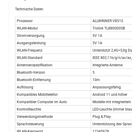
Technische Daten:
Prozessor
ALLWINNER V851S
WLAN-Modul
Trolink TL8800D0SB
Stromversorgung
5V 1A
Ausgangsleistung
5V 1A
WLAN-Frequenz
Unterstützt 2,4G+5,0g D
WLAN-Standard
IEEE 802,11b/g/n/ac/ax,
Antennenspezifikation
Integrierte Antenne
Bluetooth-Version
5
Bluetooth-Entfernung
10m
Auflösung
Anpassungsfähig
Kompatibles Mobiltelefon
Android 11 und höher
Kompatibler Computer im Auto
Modelle mit integriertem
Kontrollleuchte
LED-Leuchte (immer blaue
Verwendungsmethode
Plug & Play
Sprachsteuerung
Unterstützung des Sprach
WLAN-Kennwort
12345678