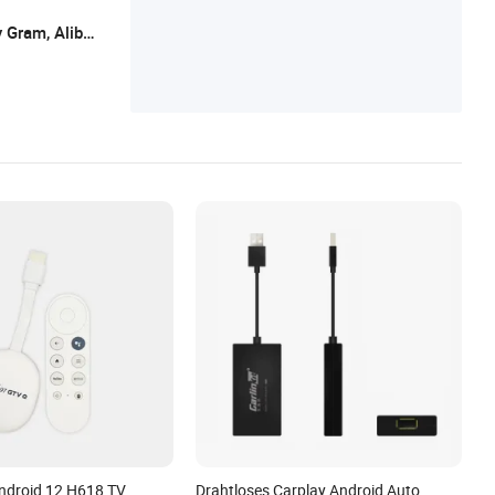
roid Auto mit Video, CarPlay & Android Au
L/C, T/T, Western Union, Paypal, Money Gram, Alibaba Trade Assurance
to 2 in 1, Raspberry Pi Entwicklungsboard
ndroid 12 H618 TV
Drahtloses Carplay Android Auto