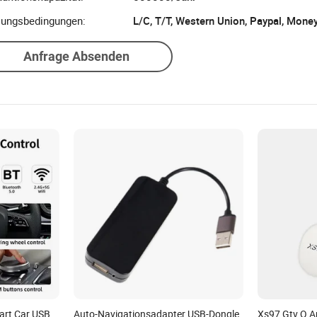
lungsbedingungen:
Anfrage Absenden
mart Car USB
Auto-Navigationsadapter USB-Dongle
Xs97 Gtv Q A