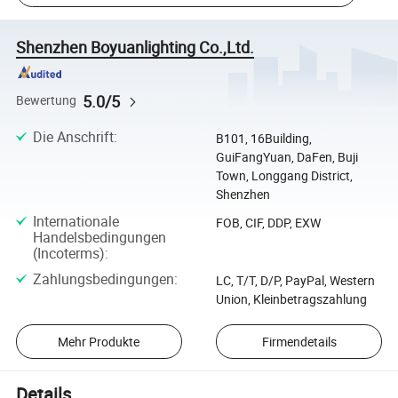
Shenzhen Boyuanlighting Co.,Ltd.
5.0/5
Bewertung
Die Anschrift
:
B101, 16Building,
GuiFangYuan, DaFen, Buji
Town, Longgang District,
Shenzhen
Internationale
FOB, CIF, DDP, EXW
Handelsbedingungen
(Incoterms)
:
Zahlungsbedingungen
:
LC, T/T, D/P, PayPal, Western
Union, Kleinbetragszahlung
Mehr Produkte
Firmendetails
Details