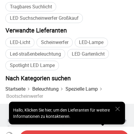
Tragbares Suchlicht
Strahllichtstärke Für 1 Lux
Ca. 2300-2400M
LED Suchscheinwerfer Großkauf
Allgemeine
200W
Spezifikationen
Verwandte Lieferanten
OEM und ODM Custom
Akzeptieren
LED-Licht
Scheinwerfer
LED-Lampe
Probe
Akzeptieren
Led-straßenbeleuchtung
LED Gartenlicht
Marke
Boyuan Lighting oder OEM
Spotlight LED Lampe
Herkunftsland
China
Nach Kategorien suchen
Hauptfunktionen Und Vorteile
Startseite
Beleuchtung
Spezielle Lamp
Bootscheinwerfer
Hallo
,
Klicken Sie hier, um den Lieferanten für weitere
Heiße Produkte
Heiße Produkte Preis
Informationen zu kontaktieren.
Heiße Großhandelsprodukte
Star-Käufer
PC-Site
Einblicke
Über uns
Nutzungsvertrag
Datenschutzerklärung
Kontakt