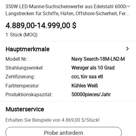
350W LED-Marine-Suchscheinwerfer aus Edelstahl 6000m
Langstrecken für Schiffe, Häfen, Offshore-Sicherheit, Fern-
oder Handsteuerung
4.889,00-14.999,00 $
1
Stück
(MOQ)
Hauptmerkmale
Modell Nr.
:
Navy Search-18M-LN2-M
Strahlungswinkel
:
Weniger als 10 Grad
Zertifizierung
:
ccc, tüv saa etl
Farbtemperatur
:
Kühles Weiß
Produktionskapazität
:
50000pieces/Jahr
Musterservice
Erhalten Sie Beispiele von
4.869,00 $
/
Stück
!
Probe anfordern