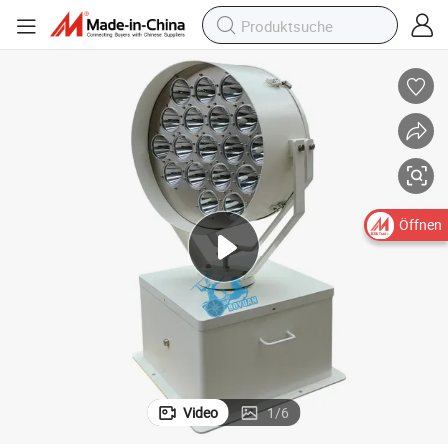
Öffnen
Video
1
/
6