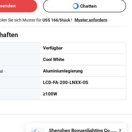
bsenden
Chatten
len Sie sich Muster für
!
Muster anfordern
US$ 166/Stück
haften
Verfügbar
Cool White
al
Aluminiumlegierung
LCD-FA-200-LNXX-OS
≥100W
Shenzhen Boyuanlighting Co.,Ltd.