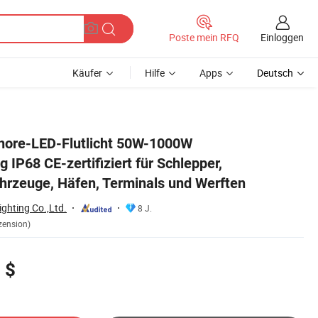
Einloggen
Poste mein RFQ
Käufer
Hilfe
Apps
Deutsch
uge, Häfen, Terminals und Werften
hore-LED-Flutlicht 50W-1000W
g IP68 CE-zertifiziert für Schlepper,
hrzeuge, Häfen, Terminals und Werften
ghting Co.,Ltd.
8 J.
zension)
 $