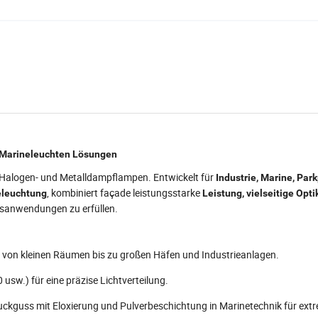
 Marineleuchten Lösungen
he Halogen- und Metalldampflampen. Entwickelt für
Industrie, Marine, Park
, kombiniert façade leistungsstarke
eleuchtung
Leistung, vielseitige Opti
gsanwendungen zu erfüllen.
s von kleinen Räumen bis zu großen Häfen und Industrieanlagen.
0 usw.) für eine präzise Lichtverteilung.
kguss mit Eloxierung und Pulverbeschichtung in Marinetechnik für ext