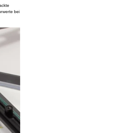
ackte
urwerte bei