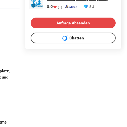
5.0
8 J.
(1)
Anfrage Absenden
Chatten
platz,
k und
reme