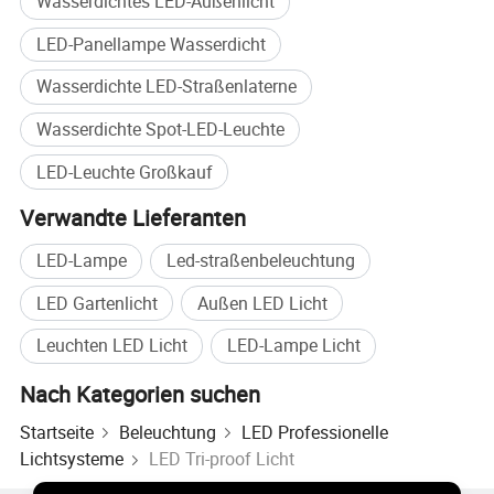
Wasserdichtes LED-Außenlicht
OEM und ODM Custom
Akzeptieren
LED-Panellampe Wasserdicht
Probe
Akzeptieren
Marke
Boyuan Lighting oder OEM
Wasserdichte LED-Straßenlaterne
Herkunftsland
China
Wasserdichte Spot-LED-Leuchte
LED-Leuchte Großkauf
Hauptfunktionen Und Vorteile
Verwandte Lieferanten
LED-Lampe
Led-straßenbeleuchtung
LED Gartenlicht
Außen LED Licht
Leuchten LED Licht
LED-Lampe Licht
Nach Kategorien suchen
Startseite
Beleuchtung
LED Professionelle
Lichtsysteme
LED Tri-proof Licht