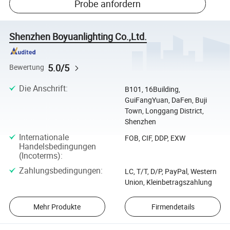
Probe anfordern
Shenzhen Boyuanlighting Co.,Ltd.
5.0/5
Bewertung
Die Anschrift
:
B101, 16Building,
GuiFangYuan, DaFen, Buji
Town, Longgang District,
Shenzhen
Internationale
FOB, CIF, DDP, EXW
Handelsbedingungen
(Incoterms)
:
Zahlungsbedingungen
:
LC, T/T, D/P, PayPal, Western
Union, Kleinbetragszahlung
Mehr Produkte
Firmendetails