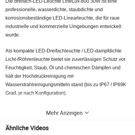
Die dreifach-LED-Leuchte LineLux-600 30W ist eine
professionelle, wasserdichte, staubdichte und
korrosionsbeständige LED-Linearleuchte, die für raue
industrielle und kommerzielle Umgebungen entwickelt
wurde.
Als kompakte LED-Dreifachleuchte / LED-dampfdichte
Licht-/Röhrenleuchte bietet sie zuverlässigen Schutz vor
Feuchtigkeit, Staub, Öl und chemischen Dämpfen und
hält der Hochdruckreinigung mit
Wasserstrahlreinigungsmitteln stand (bis zu IP67 / IP69K
Grad, je nach Konfiguration).
Mit einem robusten Gehäuse und einem schlagfesten
Mehr Anzeigen
Diffusor bietet diese dreistufige LED-Leuchte eine
sichere, energieeffiziente Beleuchtung für Fabriken,
Ähnliche Videos
Lagerhäuser, Parkhäuser, Tunnel und andere