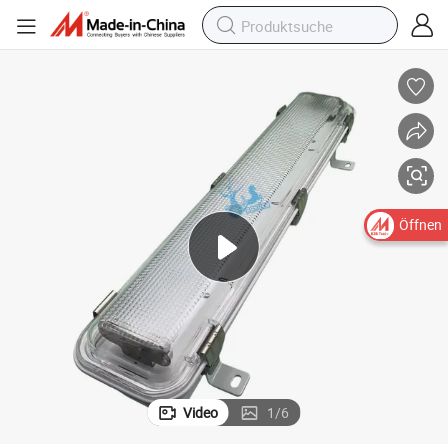
Öffnen
Video
1
/
6