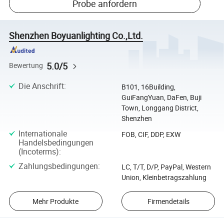
Probe anfordern
Shenzhen Boyuanlighting Co.,Ltd.
5.0/5
Bewertung
Die Anschrift
:
B101, 16Building,
GuiFangYuan, DaFen, Buji
Town, Longgang District,
Shenzhen
Internationale
FOB, CIF, DDP, EXW
Handelsbedingungen
(Incoterms)
:
Zahlungsbedingungen
:
LC, T/T, D/P, PayPal, Western
Union, Kleinbetragszahlung
Mehr Produkte
Firmendetails