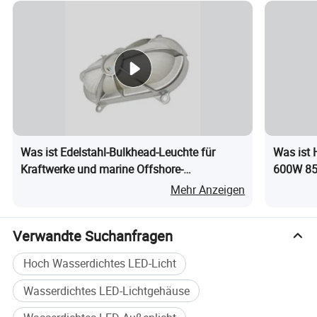
anspruchsvolle Anwendungen. Sie ist damit ein idealer
Ersatz für herkömmliche Leuchtstoffröhren und
explosionsgeschützte Leuchten.
Spezifikation
TECHNISCHE PARAMETER
Was ist Edelstahl-Bulkhead-Leuchte für
Was ist 
Kraftwerke und marine Offshore-
600W 85
Produktname
Dreistufige LED-Leuchte
Anwendungen, entworfen für raue
wasserdi
Mehr Anzeigen
Produktmodell
LineLux-600
industrielle und Förderbandumgebungen
und Fab
Lumen-Ausgang
120lm-150lm/W
Verwandte Suchanfragen
Ik-Rate
Ik10
Hoch Wasserdichtes LED-Licht
IP-Rate
IP69K UND IP67
Wasserdichtes LED-Lichtgehäuse
Strahlwinkel
110deg-270deg