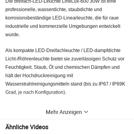
Die dreifach-LED-Leuchte LineLux-600 30W ist eine
professionelle, wasserdichte, staubdichte und
korrosionsbeständige LED-Linearleuchte, die für raue
industrielle und kommerzielle Umgebungen entwickelt
wurde.
Als kompakte LED-Dreifachleuchte / LED-dampfdichte
Licht-/Röhrenleuchte bietet sie zuverlässigen Schutz vor
Feuchtigkeit, Staub, Öl und chemischen Dämpfen und
hält der Hochdruckreinigung mit
Wasserstrahlreinigungsmitteln stand (bis zu IP67 / IP69K
Grad, je nach Konfiguration).
Mit einem robusten Gehäuse und einem schlagfesten
Mehr Anzeigen
Diffusor bietet diese dreistufige LED-Leuchte eine
sichere, energieeffiziente Beleuchtung für Fabriken,
Ähnliche Videos
Lagerhäuser, Parkhäuser, Tunnel und andere