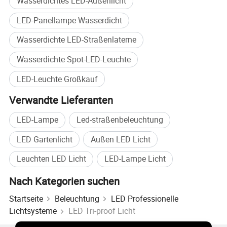
Wasserdichtes LED-Außenlicht
OEM und ODM Custom
Akzeptieren
LED-Panellampe Wasserdicht
Probe
Akzeptieren
Marke
Boyuan Lighting oder OEM
Wasserdichte LED-Straßenlaterne
Herkunftsland
China
Wasserdichte Spot-LED-Leuchte
LED-Leuchte Großkauf
Hauptfunktionen Und Vorteile
Verwandte Lieferanten
LED-Lampe
Led-straßenbeleuchtung
LED Gartenlicht
Außen LED Licht
Leuchten LED Licht
LED-Lampe Licht
Nach Kategorien suchen
Startseite
Beleuchtung
LED Professionelle
Lichtsysteme
LED Tri-proof Licht