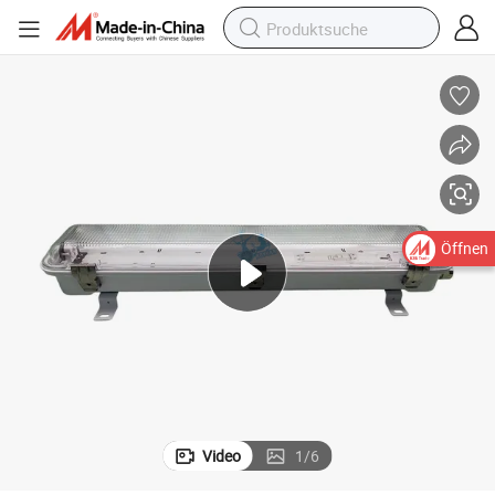
Öffnen
Video
1
/
6