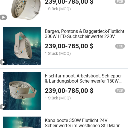
239,00
-
785,00
$
FOB
1 Stück
(MOQ)
Bargen, Pontons & Baggerdeck-Flutlicht
300W LED-Suchscheinwerfer 220V
239,00
-
785,00
$
FOB
1 Stück
(MOQ)
Fischfarmboot, Arbeitsboot, Schlepper
& Landungsboot Scheinwerfer 150W
LED Suchscheinwerfer 220V
239,00
-
785,00
$
FOB
1 Stück
(MOQ)
Kanalboote 350W Flutlicht 24V
Scheinwerfer im westlichen Stil Marine