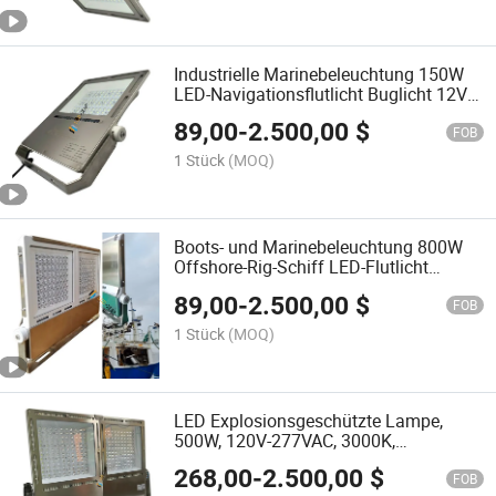
Industrielle Marinebeleuchtung 150W
LED-Navigationsflutlicht Buglicht 12V
24V
89,00
-
2.500,00
$
FOB
1 Stück
(MOQ)
Boots- und Marinebeleuchtung 800W
Offshore-Rig-Schiff LED-Flutlicht
5700K
89,00
-
2.500,00
$
FOB
1 Stück
(MOQ)
LED Explosionsgeschützte Lampe,
500W, 120V-277VAC, 3000K,
Mittelstrahl, Marine Arbeitslicht
268,00
-
2.500,00
$
Beleuchtung
FOB