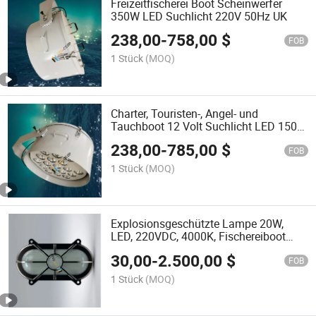
Freizeitfischerei Boot Scheinwerfer
350W LED Suchlicht 220V 50Hz UK
238,00
-
758,00
$
FOB
1 Stück
(MOQ)
Charter, Touristen-, Angel- und
Tauchboot 12 Volt Suchlicht LED 150W
250W
238,00
-
785,00
$
FOB
1 Stück
(MOQ)
Explosionsgeschützte Lampe 20W,
LED, 220VDC, 4000K, Fischereiboot
Marine Bulkhead Beleuchtung,
30,00
-
2.500,00
$
FOB
1 Stück
(MOQ)