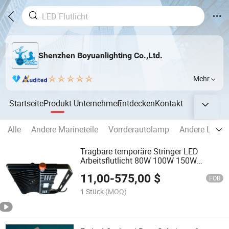
Shenzhen Boyuanlighting Co.,Ltd.
Mehr
Startseite
Produkt
Unternehmen
Entdecken
Kontakt
Alle
Andere Marineteile
Vorrderautolamp
Andere LED I
Tragbare temporäre Stringer LED
Arbeitsflutlicht 80W 100W 150W
Hochhelles wasserdichtes IP66
11,00
-
575,00
$
Flutlicht
FOB
1 Stück
(MOQ)