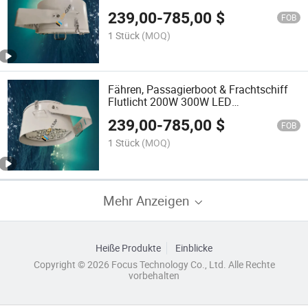
LED Suchscheinwerfer
239,00
-
785,00
$
FOB
1 Stück
(MOQ)
Fähren, Passagierboot & Frachtschiff
Flutlicht 200W 300W LED
Suchscheinwerfer 220V
239,00
-
785,00
$
FOB
1 Stück
(MOQ)
Mehr Anzeigen
Heiße Produkte
Einblicke
Copyright © 2026 Focus Technology Co., Ltd. Alle Rechte
vorbehalten