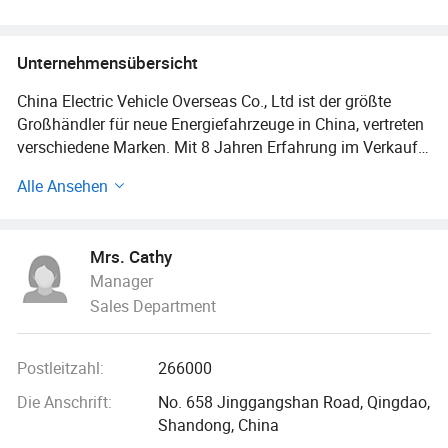
Elektroautos, Schwerer Lkw
Unternehmensübersicht
China Electric Vehicle Overseas Co., Ltd ist der größte
Großhändler für neue Energiefahrzeuge in China, vertreten
verschiedene Marken. Mit 8 Jahren Erfahrung im Verkauf
von neuen Energiefahrzeugen wurde es in mehr als 30
Alle Ansehen
Länder und Regionen auf der ganzen Welt exportiert. Die
Vision des Unternehmens ist es, die kostengünstigsten
neuen Energieträger der Welt zu bringen, zur CO2-
Mrs. Cathy
Neutralität beizutragen, die globale Erwärmung
Manager
einzudämmen und den globalen Übergang zu nachhaltiger
Sales Department
Energie zu beschleunigen.
Seit seiner Gründung hat sich das Unternehmen an das
Postleitzahl:
266000
Entwicklungskonzept "Qualität für das Überleben, Qualität
für die Entwicklung und kontinuierliche Innovation"
Die Anschrift:
No. 658 Jinggangshan Road, Qingdao,
gehalten. Kundenzufriedenheit und Erfolg sind ein
Shandong, China
wichtiger Maßstab für unsere Arbeitsleistung. Wir hoffen,