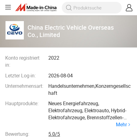
China Electric Vehicle Overseas
Co., Limited
Konto registriert
2022
in:
Letzter Log-in:
2026-08-04
Unternehmensart:
Handelsunternehmen,Konzerngesellsc
haft
Hauptprodukte:
Neues Energiefahrzeug,
Elektrofahrzeug, Elektroauto, Hybrid-
Elektrofahrzeuge, Brennstoffzellen-
Mehr
Elektrofahrzeuge, Elektrische Ladung,
Elektro-Lkw, Elektrostapler,
Bewertung:
5.0/5