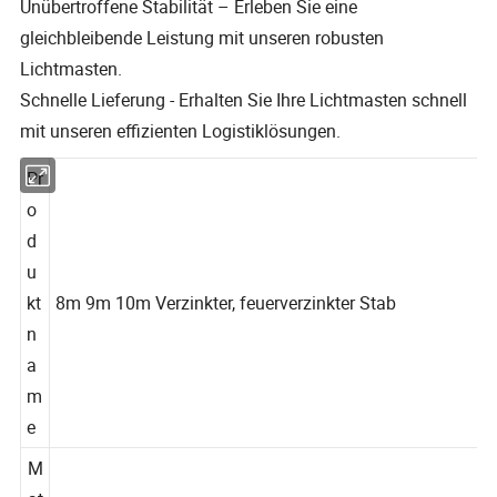
Unübertroffene Stabilität – Erleben Sie eine
gleichbleibende Leistung mit unseren robusten
Lichtmasten.
Schnelle Lieferung - Erhalten Sie Ihre Lichtmasten schnell
mit unseren effizienten Logistiklösungen.
Pr
o
d
u
kt
8m 9m 10m Verzinkter, feuerverzinkter Stab
n
a
m
e