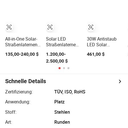
vertikalem
vom Hersteller
Solartubus,
staubdicht
All-in-One Solar-
Solar LED
30W Antistaub
Straßenlaternenmast
Straßenlaterne
LED Solar
für städtische
integrierter
Straßenlaterne
135,00-240,00 $
1.200,00-
461,00 $
Straßenbeleuchtungsprojekte
smarter
mit vertikalem
2.500,00 $
Hersteller
multifunktionaler
Solartubus
Pol mit CCTV-
wartungsfrei für
Kamera WiFi
den Nahen Osten
LED-Bildschirm
Schnelle Details
Zertifizierung:
TÜV, ISO, RoHS
Anwendung:
Platz
Stoff:
Stehlen
Art:
Runden