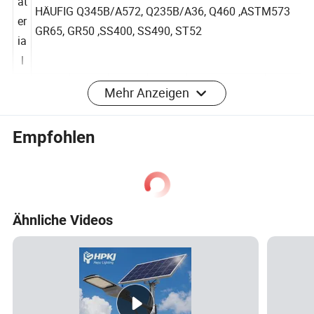
M
at
HÄUFIG Q345B/A572, Q235B/A36, Q460 ,ASTM573
er
GR65, GR50 ,SS400, SS490, ST52
ia
l
Mehr Anzeigen
H
ö
Empfohlen
5M
6M
7M
8M
9M
10M
12M
h
e
A
b
Ähnliche Videos
m
e
s
s
u
60m
70m
70m
80m
80m
85m
90m