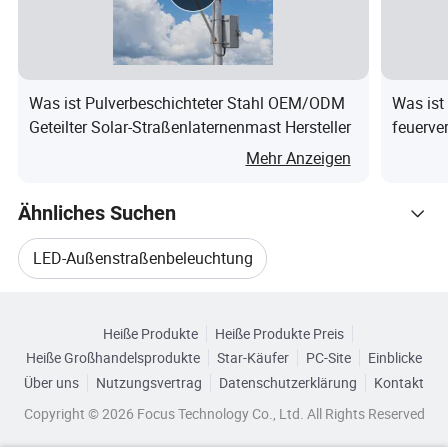
n
m/15
m/15
m/17
m/18
m/19
m/20
m/21
g
0mm
0mm
0mm
0mm
0mm
0mm
0mm
e
Was ist Pulverbeschichteter Stahl OEM/ODM
Was ist
n
Geteilter Solar-Straßenlaternenmast Hersteller
feuerve
(d
Mehr Anzeigen
/
D
Ähnliches Suchen
)
LED-Außenstraßenbeleuchtung
Di
c
3,0m
3,0m
3,0m
3,5m
3,75m
4,0m
4,5m
Durchsuchen Sie nach Kategorien
LED-Solarstrom-Außenleuchte
k
m
m
m
m
m
m
m
Heiße Produkte
Heiße Produkte Preis
e
Heiße Großhandelsprodukte
Star-Käufer
PC-Site
Einblicke
Lampenlicht LED Solar
Außen LED Solarlicht
Fl
Über uns
Nutzungsvertrag
Datenschutzerklärung
Kontakt
a
Copyright © 2026 Focus Technology Co., Ltd. All Rights Reserved
LED Lampe Außen Solarlicht
260m
280m
300m
320m
350m
400m
450m
n