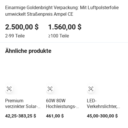
Einarmige Goldenbright Verpackung: Mit Luftpolsterfolie
umwickelt Straßenpreis Ampel CE
2.500,00 $
1.560,00 $
2-99
Teile
≥100
Teile
Ähnliche produkte
Premium
60W 80W
LED-
verzinkter Solar-
Hochleistungs-
Verkehrslichter,
Straßenlaternenmast
Solarstraßenlaterne
solarbetriebene
42,25-383,25 $
461,00 $
45,00-300,00 $
für schnelle
mit langer
Verkehrssignalstang
Montage
Lebensdauer und
maßgeschneidert