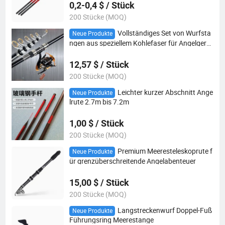
0,2-0,4 $ / Stück
200 Stücke (MOQ)
Vollständiges Set von Wurfsta
Neue Produkte
ngen aus speziellem Kohlefaser für Angelgerät
e
12,57 $ / Stück
200 Stücke (MOQ)
Leichter kurzer Abschnitt Ange
Neue Produkte
lrute 2.7m bis 7.2m
1,00 $ / Stück
200 Stücke (MOQ)
Premium Meeresteleskoprute f
Neue Produkte
ür grenzüberschreitende Angelabenteuer
15,00 $ / Stück
200 Stücke (MOQ)
Langstreckenwurf Doppel-Fuß
Neue Produkte
Führungsring Meerestange