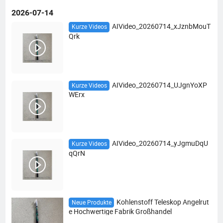
2026-07-14
AIVideo_20260714_xJznbMouT
Kurze Videos
Qrk
AIVideo_20260714_UJgnYoXP
Kurze Videos
WErx
AIVideo_20260714_yJgmuDqU
Kurze Videos
qQrN
Kohlenstoff Teleskop Angelrut
Neue Produkte
e Hochwertige Fabrik Großhandel