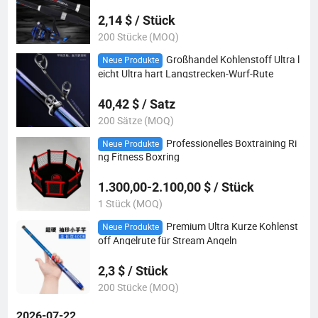
m.
2,14 $ / Stück
200 Stücke (MOQ)
Großhandel Kohlenstoff Ultra l
Neue Produkte
eicht Ultra hart Langstrecken-Wurf-Rute
40,42 $ / Satz
200 Sätze (MOQ)
Professionelles Boxtraining Ri
Neue Produkte
ng Fitness Boxring
1.300,00-2.100,00 $ / Stück
1 Stück (MOQ)
Premium Ultra Kurze Kohlenst
Neue Produkte
off Angelrute für Stream Angeln
2,3 $ / Stück
200 Stücke (MOQ)
2026-07-22