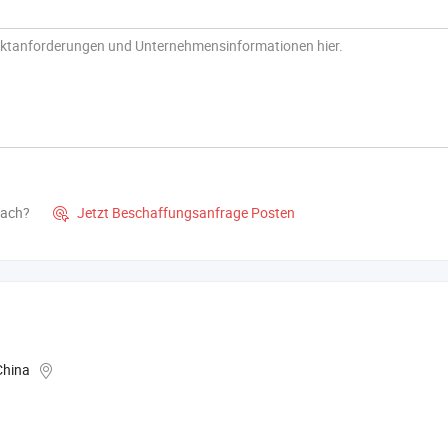
nach?
Jetzt Beschaffungsanfrage Posten

China