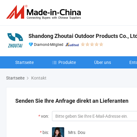
Shandong Zhoutai Outdoor Products Co., Ltd
Diamond-Mitglied
Startseite
Produkte
Über uns
Ent
Startseite
Kontakt
Senden Sie Ihre Anfrage direkt an Lieferanten
*
von:
*
bis:
Mrs. Dou