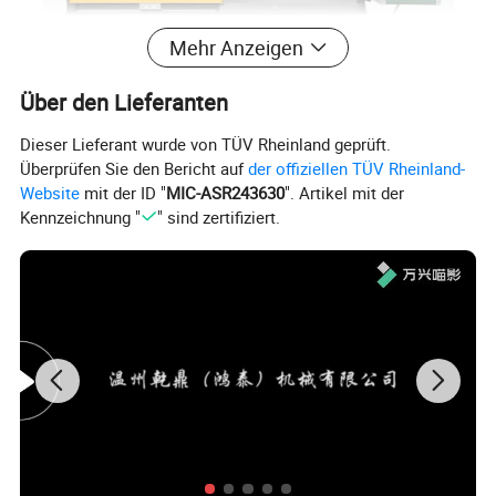
Mehr Anzeigen
Über den Lieferanten
Dieser Lieferant wurde von TÜV Rheinland geprüft.
Überprüfen Sie den Bericht auf
der offiziellen TÜV Rheinland-
Website
mit der ID "
MIC-ASR243630
". Artikel mit der
Beispielshow
Kennzeichnung "
" sind zertifiziert.
Arbeitsfluss