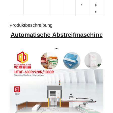
t
h
r
Produktbeschreibung
Automatische Abstreifmaschine