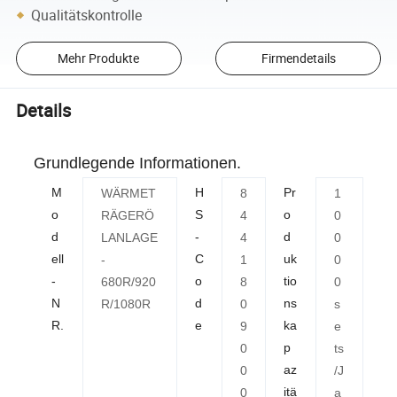
Qualitätskontrolle
Mehr Produkte
Firmendetails
Details
Grundlegende Informationen.
M
H
Pr
WÄRMET
8
1
o
S
o
RÄGERÖ
4
0
d
-
d
LANLAGE
4
0
ell
C
uk
-
1
0
-
o
tio
680R/920
8
0
N
d
ns
R/1080R
0
s
R.
e
ka
9
e
p
0
ts
az
0
/J
itä
0
a