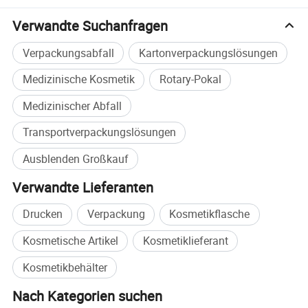
Tasse Herstellung, Und andere Produkte
Verwandte Suchanfragen
müssen gestanzte werden.
Verpackungsabfall
Kartonverpackungslösungen
Medizinische Kosmetik
Rotary-Pokal
Als Innovationsunternehmen schätzen wir
die
Medizinischer Abfall
Technologie
und Qualität sehr. Wir achten auf
Transportverpackungslösungen
das wissenschaftliche Konzept der
Entwicklung, die Verbesserung der
Ausblenden Großkauf
Unternehmenskultur und die Injektion der
Verwandte Lieferanten
Vitalität
der modernen Unternehmen, die
Drucken
Verpackung
Kosmetikflasche
unser Unternehmen haben eine stärkere
Kosmetische Artikel
Kosmetiklieferant
Wettbewerbsfähigkeit.
Kosmetikbehälter
Unser Team
Nach Kategorien suchen