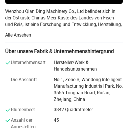
Wenzhou Qian Ding Machinery Co., Ltd befindet sich in
der Ostküste Chinas Meer Küste des Landes von Fisch
und Reis, ist eine Forschung und Entwicklung, Herstellung,
Vertrieb und Service in einem Körper Technologie-
Alle Ansehen
Unternehmen, spezialisiert auf die Herstellung von vielen
Arten von automatischen Stripping-Maschine,
Automatische Bohrmaschine Auftrag nach
Über unsere Fabrik & Unternehmenshintergrund
Druckeinrichtung, etc...
Unternehmensart
Hersteller/Werk &
Unternehmen seit seiner Gründung, in den mehr als zehn
Handelsunternehmen
Jahren der tiefen technischen Akkumulation und
Die Anschrift
No.1, Zone B, Wandong Intelligent
Automobilproduktion auf der Grundlage der Xian,
Manufacturing Industrial Park, No.
Unternehmen mehr Aufmerksamkeit auf die technische
3555 Tongpan Road, Rui'an,
Transformation, und die Verbesserung der Leistung der
Zhejiang, China
Ausrüstung, Herstellung von Qualitätsprodukten für
Kunden, und bieten rechtzeitige und zuverlässige After-
Blumenbeet
3842 Quadratmeter
Sales-Service, So in der gleichen Branche und Kunden im
Anzahl der
45
in- und Ausland zwischen erhalten konstant hohes Lob *
Angestellten
das Unternehmen "Menschen-orientiert, das Streben nach