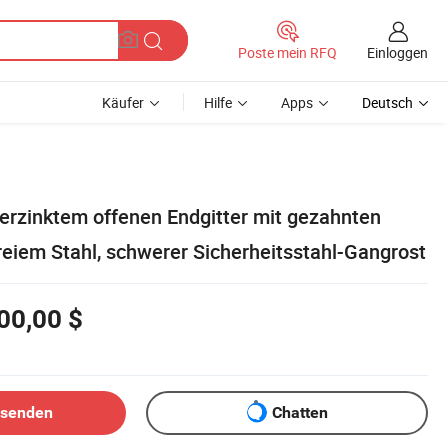
Einloggen
Poste mein RFQ
Käufer
Hilfe
Apps
Deutsch
verzinktem offenen Endgitter mit gezahnten
reiem Stahl, schwerer Sicherheitsstahl-Gangrost
00,00 $
bsenden
Chatten