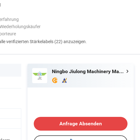
t
erfahrung
 Wiederholungskäufer
porteure
alle verifizierten Stärkelabels (22) anzuzeigen.
Ningbo Jiulong Machinery Manufacturing Co., Ltd.
Anfrage Absenden