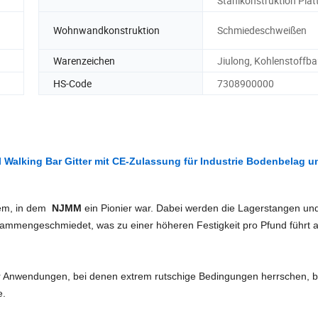
Stahlkonstruktion Plat
Wohnwandkonstruktion
Schmiedeschweißen
Warenzeichen
Jiulong, Kohlenstoffba
HS-Code
7308900000
l Walking Bar Gitter mit CE-Zulassung für Industrie Bodenbelag u
tem, in dem
NJMM
ein Pionier war. Dabei werden die Lagerstangen un
ammengeschmiedet, was zu einer höheren Festigkeit pro Pfund führt a
ür Anwendungen, bei denen extrem rutschige Bedingungen herrschen, b
e.