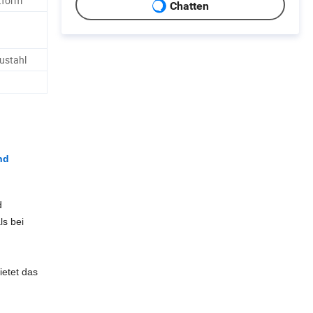
tform
Chatten
ustahl
nd
d
ls bei
ietet das