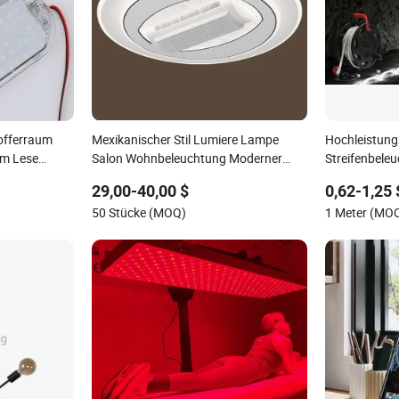
offerraum
Mexikanischer Stil Lumiere Lampe
Hochleistung
um Lese
Salon Wohnbeleuchtung Moderner
Streifenbeleu
 Für Auto
bladeless Deckenventilator Neue LED
Innen- und A
29,00-40,00 $
0,62-1,25 
hteck
Deckenlampe Modern für Wohnzimmer
50 Stücke (MOQ)
1 Meter (MO
Licht