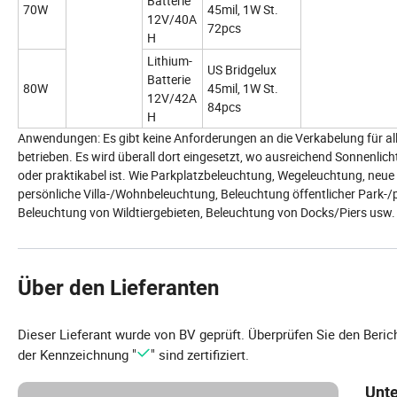
Batterie
70W
45mil, 1W St.
12V/40A
72pcs
H
Lithium-
US Bridgelux
Batterie
80W
45mil, 1W St.
12V/42A
84pcs
H
Anwendungen: Es gibt keine Anforderungen an die Verkabelung für al
betrieben. Es wird überall dort eingesetzt, wo ausreichend Sonnenlich
oder praktikabel ist. Wie Parkplatzbeleuchtung, Wegeleuchtung, neu
persönliche Villa-/Wohnbeleuchtung, Beleuchtung öffentlicher Park
Beleuchtung von Wildtiergebieten, Beleuchtung von Docks/Piers usw
Über den Lieferanten
Dieser Lieferant wurde von BV geprüft. Überprüfen Sie den Beric
der Kennzeichnung "
" sind zertifiziert.
Unt