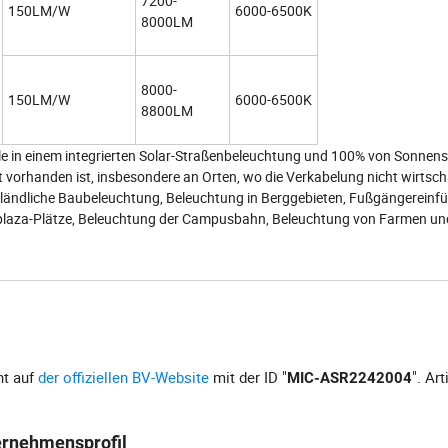
7200-
150LM/W
6000-6500K
8000LM
8000-
150LM/W
6000-6500K
8800LM
le in einem integrierten Solar-Straßenbeleuchtung und 100% von Sonnen
t vorhanden ist, insbesondere an Orten, wo die Verkabelung nicht wirtsch
e ländliche Baubeleuchtung, Beleuchtung in Berggebieten, Fußgängereinf
-/plaza-Plätze, Beleuchtung der Campusbahn, Beleuchtung von Farmen un
.
ht auf
der offiziellen BV-Website
mit der ID "
". Art
MIC-ASR2242004
ernehmensprofil