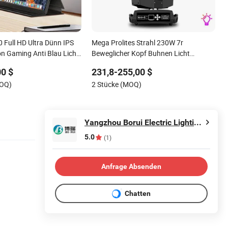
0 Full HD Ultra Dünn IPS
Mega Prolites Strahl 230W 7r
on Gaming Anti Blau Licht
Beweglicher Kopf Buhnen Licht
lay Digital Signage Video
DMX512 DJ Leuchten Scharfes Licht
00 $
231,8-255,00 $
MOQ)
2 Stücke (MOQ)
Yangzhou Borui Electric Lighting Co., Ltd.
5.0
(1)
Anfrage Absenden
Chatten