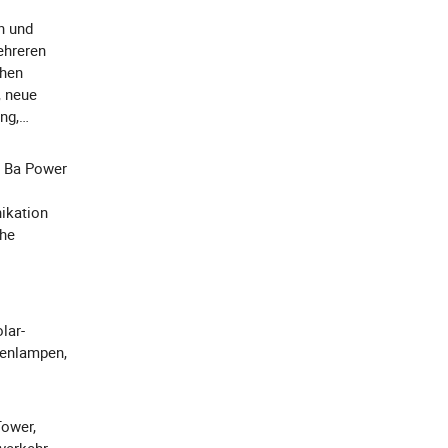
en und
ehreren
chen
, neue
ng,
m Ba Power
ikation
che
lar-
ßenlampen,
Tower,