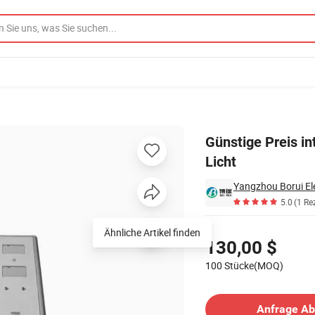
lar Street Licht
Günstige Preis in
Licht
Yangzhou Borui Elec
5.0
(1 Re
Preisgestaltung
Ähnliche Artikel finden
130,00 $
100 Stücke(MOQ)
Kontakt Lieferant
Anfrage A