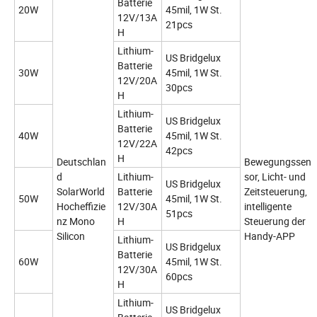
Batterie
20W
45mil, 1W St.
12V/13A
21pcs
H
Lithium-
US Bridgelux
Batterie
30W
45mil, 1W St.
12V/20A
30pcs
H
Lithium-
US Bridgelux
Batterie
40W
45mil, 1W St.
12V/22A
42pcs
H
Deutschlan
Bewegungssen
d
Lithium-
sor, Licht- und
US Bridgelux
SolarWorld
Batterie
Zeitsteuerung,
50W
45mil, 1W St.
Hocheffizie
12V/30A
intelligente
51pcs
nz Mono
H
Steuerung der
Silicon
Handy-APP
Lithium-
US Bridgelux
Batterie
60W
45mil, 1W St.
12V/30A
60pcs
H
Lithium-
US Bridgelux