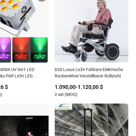
GBWA UV 6in1 LED
D26 Luxus Licht Faltbare Elektrische
kku PAR Licht LED
Rückenlehne Verstellbarer Rollstuhl
de Luz Buhnen Licht Akku
26 $
1.090,00-1.120,00 $
Q)
2 set (MOQ)