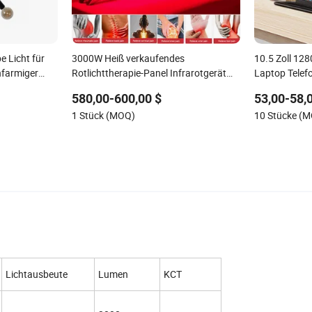
 Licht für
3000W Heiß verkaufendes
10.5 Zoll 128
farmiger
Rotlichttherapie-Panel Infrarotgerät
Laptop Telef
Beste LED Infrarot-Rotlichttherapie-
Extender Disp
580,00-600,00 $
53,00-58,
Panel für das Gesicht zum besten Preis
Monitor
1 Stück (MOQ)
10 Stücke (
Lichtausbeute
Lumen
KCT