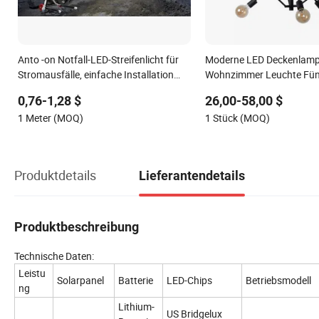
Anto -on Notfall-LED-Streifenlicht für
Moderne LED Deckenlampe
Stromausfälle, einfache Installation
Wohnzimmer Leuchte Fün
und sichere Verwendung
Kronleuchter
0,76-1,28 $
26,00-58,00 $
1 Meter (MOQ)
1 Stück (MOQ)
Produktdetails
Lieferantendetails
Produktbeschreibung
Technische Daten:
Leistu
Solarpanel
Batterie
LED-Chips
Betriebsmodell
ng
Lithium-
US Bridgelux