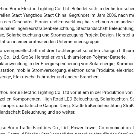
hou Borui Electric Lighting Co. Ltd. Befindet sich in der historisch
rellen Stadt Yangzhou Stadt China. Gegründet im Jahr 2006, nach m
n des Geschäfts, Pionier und Entwicklung, hat sich nun zu inländis
nalen Ingenieurstraßenbeleuchtung, Stadtlandschaft Beleuchtung
ie, Solarbeleuchtung und Stromerzeugung Projekt-Design, Herstellu
llation in einer umfassenden Unternehmensgruppe.
onzerngesellschaft mit drei Tochtergesellschaften: Jiangsu Lithiu
y Co., Ltd. Große Hersteller von Lithium-Ionen-Polymer-Batterie,
ktanwendung in der Energiespeicherung von Solarenergie, Kommun
station, mobile Stromversorgung, elektronische Produkte, elektris
euge, Elektrische Fahrräder und andere Branchen.
hou Borui Electric Lighting Co. Ltd vor allem in der Produktion von
zellen-Komponenten, High Road LED-Beleuchtung, Solarleuchten, So
nlampe, quadratische Gaogan Deng, Stadtstraßenbeleuchtung Stra
landschaft Beleuchtung und so weiter.
gsu Borui Traffic Facilities Co., Ltd., Power Tower, Communication 