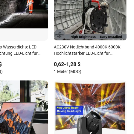
s-Wasserdichte LED-
AC230V Notlichtband 4000K 6000K
chtung LED-Licht für
Hochlichtstarker LED-Licht für
ußeneinsätze
einfache Verbindung in
$
0,62-1,28 $
Arbeitsbereichen
Q)
1 Meter (MOQ)