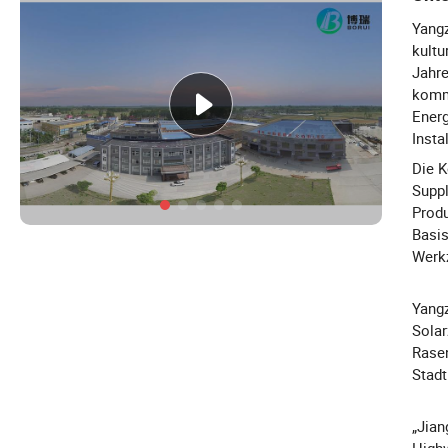
Yangz
kultu
Jahre
kommu
Energ
Insta
Die K
Suppl
Produ
Basis
Werkz
Yangz
Solar
Rase
Stadt
„Jian