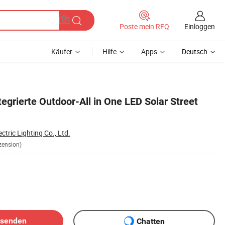
Einloggen
Poste mein RFQ
Käufer
Hilfe
Apps
Deutsch
tegrierte Outdoor-All in One LED Solar Street
tric Lighting Co., Ltd.
zension)
bsenden
Chatten