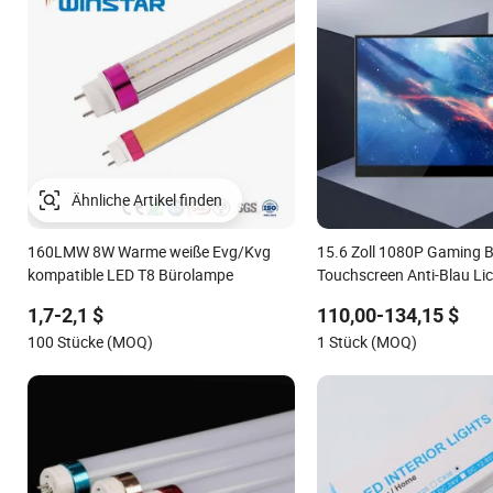
160LMW 8W Warme weiße Evg/Kvg
15.6 Zoll 1080P Gaming 
kompatible LED T8 Bürolampe
Touchscreen Anti-Blau Lic
Laptop Zubehör Erweitert
1,7-2,1 $
110,00-134,15 $
Tragbare Maschine Monito
100 Stücke (MOQ)
1 Stück (MOQ)
Externes Display