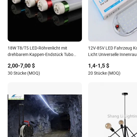
18W T8/T5 LED-Röhrenlicht mit
12V-85V LED Fahrzeug K
drehbarem Kappen-Endstück Tubo
Licht Universelle Innenra
Lampe Licht optionale Ringfarbe 100-
Deckenlampe Mit Schalter
2,00-7,00 $
1,4-1,5 $
180lm/W
SUV Wohnmobil Boot Rec
30 Stücke (MOQ)
20 Stücke (MOQ)