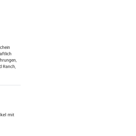
schein
aftlich
ührungen,
d Ranch,
ikel mit