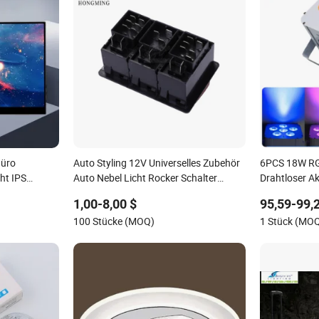
Büro
Auto Styling 12V Universelles Zubehör
6PCS 18W R
ht IPS
Auto Nebel Licht Rocker Schalter
Drahtloser A
er Bildschirm
Kippschalter Blaue LED
Uplights Sta
1,00-8,00 $
95,59-99,
r Portatil
Armaturenbrett 3 Pins für Scenic 2
Beleuchtung
100 Stücke (MOQ)
1 Stück (MO